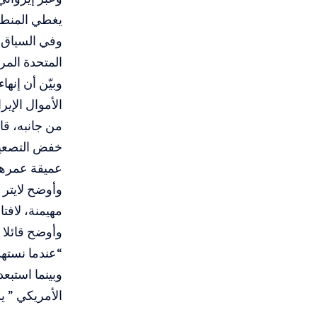
يغطي المنطقة
وفي السياق ذ
المتحدة المر
وبيّن أن إنه
الأموال الإي
من جانبه، قا
خفض التصعيد 
عميقة عمرها 40 عاما”، وإلى وجود “تعاون وثيق وتفاهم كبير” بين الولايات المتحدة و”
وأوضح لايتر 
مهيمنة، لافتا
وأوضح قائلا 
“عندما نستهد
وبينما استبع
الأمريكي ” ي