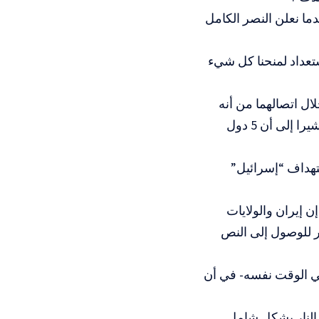
ما نعلن النصر الكامل
ستعداد لمنحنا كل شيء
لال اتصالهما من أنه
“سيبقى وحيدا أمام إيران”، إذا تسبب في تحويل التصعيد الأخير إلى حرب، مشيرا إلى أن 5 دول
تهداف “إسرائيل”
ن إيران والولايات
ر للوصول إلى النص
في الوقت نفسه- في أن
 النار بشكل شامل