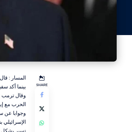
المسار : قال
SHARE
بينما أكد سف
وقال ترمب -
الحرب مع إير
وجوابا عن س
الإسرائيلي ب
تسير بشكل جي