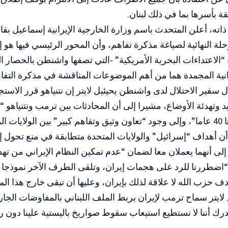
 بأسرها بما في ذلك لبنان.
اته، أعلن المتحدث باسم وزارة الخارجية الإيرانية إسماعيل بقائي
حلة النهائية لصياغة مذكرة تفاهم، وأن المحور الرئيسي فيها هو إ
اء “الاعتداءات البحرية الأمريكية” -التي تصفها واشنطن بالحصار 
رانية المجمدة هما من أهم الموضوعات المناقشة في مذكرة التف
ل سفير الاحتلال لدى واشنطن يحيئيل لايتر إن نتنياهو قرر الاست
وتهدئة الأوضاع، مشيرا إلى أن المحادثات بين ترمب ونتنياهو
إسرائيل”.
أن أهداف “إسرائيل” والولايات المتحدة متطابقة في منع تحول إي
 إلى أنهما يعملان معا لضمان “عدم تمكين النظام الإيراني من تهد
“اضطررنا للرد على هجمات إيران، وتلقى الطرف الآخر نموذجا لك
ف حزب الله لا علاقة لذلك بإيران، وعليها أن تبقى خارج هذا الم
د لايتر سماح ترمب لإيران بربط الملف اللبناني بالمفاوضات الجا
درك أننا لا نستطيع استيعاب سقوط صواريخ باليستية علينا دون رد