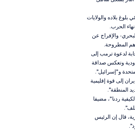
 بلوغ بلاده والولايات
نهاء الحرب.
البحري- والإفراج عن
اهم المطروحة.
جابة لدعوة ترمب إلى
 “ودية وتعكس صداقة
ران إلى قوة إقليمية
يد المنطقة”.
يفية ردنا”، مضيفا
لف”.
رية، قال إن الرئيس
”.