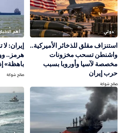
دولي
أهم الاخبار
استنزاف مقلق للذخائر الأميركية..
إيران: لا
واشنطن تسحب مخزونات
هرمز.. و
مخصصة لآسيا وأوروبا بسبب
باهظة» إ
حرب إيران
صالح شوكة
صالح شوكة