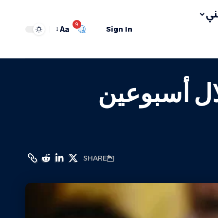
ي
9
Aa
Sign In
لال أسبوعين
SHARE