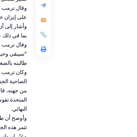
وقال ترمب لش
على إيران خل
وأشار إلى أن
بما في ذلك 
وقال ترمب -أ
طالبته بالضغط على
وكان ترمب دع
الضاحية الجن
من جهته، قال 
المتحدة تقوم
النهائي.
وأوضح أن طه
تثمر هذه الجه
وعبّر إيروان