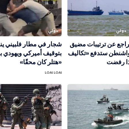
دولي
دولي
 تراجع عن ترتيبات مضيق
شجار في مطار فلبيني ين
واشنطن ستدفع «تكاليف
بتوقيف أميركي ويهودي ب
ذا رفضت
«هتلر كان محقًا»
LOAI LOAI