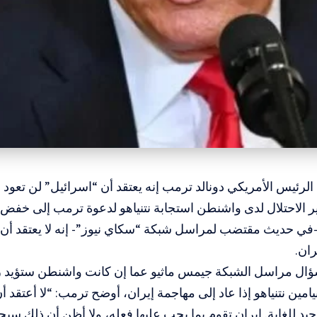
 الرئيس الأمريكي دونالد ترمب إنه يعتقد أن “اسرائيل” لن تعو
ير الاحتلال لدى واشنطن استجابة نتنياهو لدعوة ترمب إلى خفض 
في حديث مقتضب لمراسل شبكة “سكاي نيوز”- إنه لا يعتقد أن 
ان.
ؤال مراسل الشبكة جيمس ماثيو عما إن كانت واشنطن ستؤيد ر
نيامين نتنياهو إذا عاد إلى مهاجمة إيران، أوضح ترمب: “لا أعتقد 
د للغاية. إيران تقوم بما يجب عليها فعله، ولا أظن أن ذلك سيح