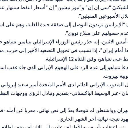
بكتيْ “سي إن إن” و”نيوز نيشين” إن “أسعار النفط ستنهار عند
ال الأسبوعين المقبلين”.
 “الإيرانيين يريدون التوصل إلى صفقة جيدة للغاية، وهم على ا
عدم حصولهم على سلاح نووي”.
مس الاثنين- إنه حذر رئيس الوزراء الإسرائيلي بنيامين نتنياهو خ
 نتنياهو، وفق القناة 12 الإسرائيلية.
ا نتنياهو إلى عدم الرد على الهجوم الإيراني الذي جاء عقب اس
وبية لبيروت.
المندوب الإيراني الدائم لدى الأمم المتحدة أمیر سعید إیرواني إ
ان -عبر الوسيط الباكستاني- بتقديم وتبادل الرؤى ووجهات النظ
ران وواشنطن لم تتوصلا بعدُ إلى نص نهائي، معربا عن أمله -
ود نتيجة نهائية آخر الشهر الجاري.
ي عن اعتقاده بأن جميع الأطراف عادت إلى الالتزام بوقف إطلاق