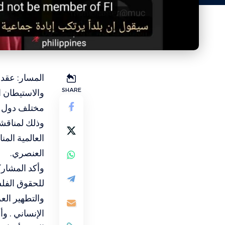
SHARE
والاستيطان ا
مختلف دول ا
وذلك لمناقشة
العالمية الم
العنصري.
وأكد المشارك
للحقوق الفلس
والتطهير الع
الإنساني . و