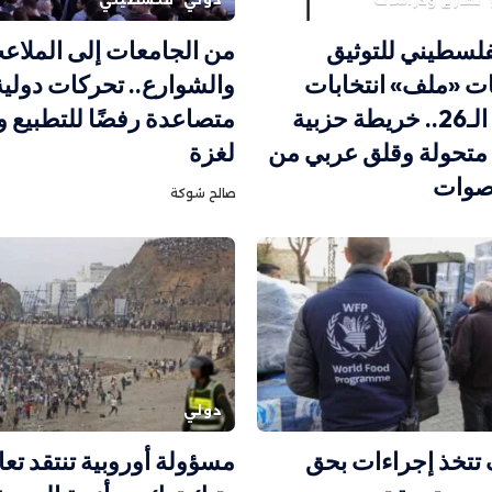
فلسطيني للتوثيق
من الجامعات إلى الملاع
ت «ملف» انتخابات
والشوارع.. تحركات دولية
الكنيست الـ26.. خريطة حزبية
متصاعدة رفضًا للتطبيع و
 متحولة وقلق عربي من
لغزة
صوات
صالح شوكة
دولي
تتخذ إجراءات بحق
مسؤولة أوروبية تنتقد تعا