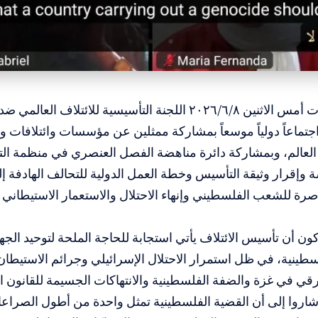
المسار: عقدت أمس الاثنين ٢٠٢٦/٦/٨ اللجنة التأسيسية للائتلا
جتماعاً دولياً موسعاً بمشاركة ممثلين عن مؤسسات وائتلافات
لعالم، وبمشاركة دائرة مناهضة الفصل العنصري في منظمة التح
 وإقرار وثيقة التأسيس وخطة العمل الدولية للتحالف الهادفة إل
ناصرة للشعب الفلسطيني وإنهاء الاحتلال والاستعمار الاستيطاني
ون أن تأسيس الائتلاف يأتي استجابة للحاجة الملحة لتوحيد الجهو
طينية، في ظل استمرار الاحتلال الإسرائيلي وجرائم الاستيطان
رقي في غزة والضفة الفلسطينية والانتهاكات الجسيمة للقانون ال
أشاروا إلى أن القضية الفلسطينية تمثل واحدة من أطول الصراع