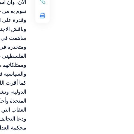
الان، وأن اس
تقوم به من ج
وقدرة على ال
وناقش الاجتم
ساهمت في إن
ومتجذرة في 
الفلسطيني في
وممتلكاتهم ،
والسياسية في
كما أقرت ال
الدولية، وتشك
المتحدة وأحك
العقاب التي ت
ودعا التحالف
محكمة العدل 