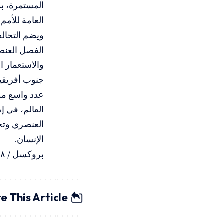
المستمرة، بم
العامة للأمم 
ويضم التحالف
الفصل العنصر
والاستعمار ا
جنوب أفريقي
عدد واسع من
العالم، في إ
العنصري وتحق
الإنسان.
بروكسل / ٢٠٢٦/٦/٨
e This Article