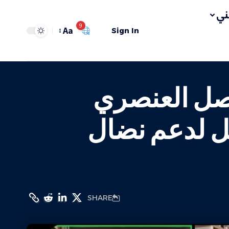
ي
9
Aa
Sign In
فصل العنصري
ل لدعم نضال
SHARE