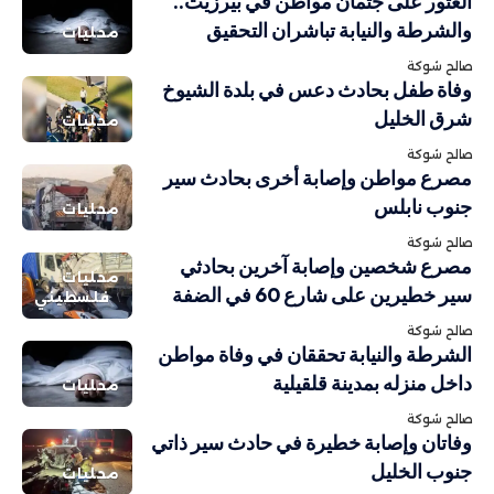
العثور على جثمان مواطن في بيرزيت..
والشرطة والنيابة تباشران التحقيق
محليات
صالح شوكة
وفاة طفل بحادث دعس في بلدة الشيوخ
شرق الخليل
محليات
صالح شوكة
مصرع مواطن وإصابة أخرى بحادث سير
جنوب نابلس
محليات
صالح شوكة
مصرع شخصين وإصابة آخرين بحادثي
محليات
سير خطيرين على شارع 60 في الضفة
فلسطيني
صالح شوكة
الشرطة والنيابة تحققان في وفاة مواطن
داخل منزله بمدينة قلقيلية
محليات
صالح شوكة
وفاتان وإصابة خطيرة في حادث سير ذاتي
جنوب الخليل
محليات