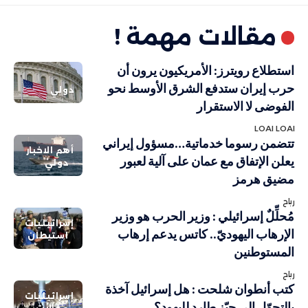
مقالات مهمة !
استطلاع رويترز: الأمريكيون يرون أن
حرب إيران ستدفع الشرق الأوسط نحو
دولي
الفوضى لا الاستقرار
LOAI LOAI
تتضمن رسوما خدماتية…مسؤول إيراني
أهم الاخبار
يعلن الإتفاق مع عمان على آلية لعبور
دولي
مضيق هرمز
رباح
مُحلِّلٌ إسرائيلي : وزير الحرب هو وزير
إسرائيليات
الإرهاب اليهوديّ.. كاتس يدعم إرهاب
استيطان
المستوطنين
رباح
كتب أنطوان شلحت : هل إسرائيل آخذة
إسرائيليات
بالتحوّل إلى حيّز طارد لليهود؟