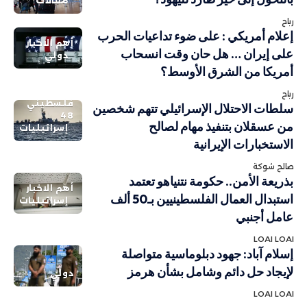
مقالات
رباح
إعلام أمريكي : على ضوء تداعيات الحرب
أهم الاخبار
على إيران … هل حان وقت انسحاب
دولي
أمريكا من الشرق الأوسط؟
رباح
فلسطيني
سلطات الاحتلال الإسرائيلي تتهم شخصين
48
من عسقلان بتنفيذ مهام لصالح
إسرائيليات
الاستخبارات الإيرانية
صالح شوكة
بذريعة الأمن.. حكومة نتنياهو تعتمد
أهم الاخبار
استبدال العمال الفلسطينيين بـ50 ألف
إسرائيليات
عامل أجنبي
LOAI LOAI
إسلام آباد: جهود دبلوماسية متواصلة
لإيجاد حل دائم وشامل بشأن هرمز
دولي
LOAI LOAI