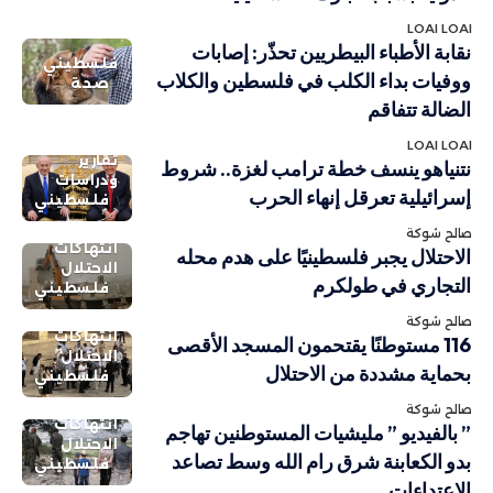
LOAI LOAI
نقابة الأطباء البيطريين تحذّر: إصابات
فلسطيني
ووفيات بداء الكلب في فلسطين والكلاب
صحة
الضالة تتفاقم
LOAI LOAI
تقارير
نتنياهو ينسف خطة ترامب لغزة.. شروط
ودراسات
إسرائيلية تعرقل إنهاء الحرب
فلسطيني
صالح شوكة
انتهاكات
الاحتلال يجبر فلسطينيًا على هدم محله
الاحتلال
التجاري في طولكرم
فلسطيني
صالح شوكة
انتهاكات
116 مستوطنًا يقتحمون المسجد الأقصى
الاحتلال
بحماية مشددة من الاحتلال
فلسطيني
صالح شوكة
انتهاكات
” بالفيديو ” مليشيات المستوطنين تهاجم
الاحتلال
بدو الكعابنة شرق رام الله وسط تصاعد
فلسطيني
الاعتداءات