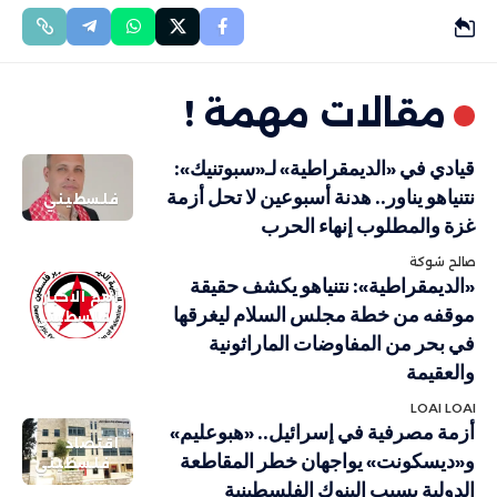
مقالات مهمة !
قيادي في «الديمقراطية» لـ«سبوتنيك»:
نتنياهو يناور.. هدنة أسبوعين لا تحل أزمة
فلسطيني
غزة والمطلوب إنهاء الحرب
صالح شوكة
«الديمقراطية»: نتنياهو يكشف حقيقة
أهم الاخبار
موقفه من خطة مجلس السلام ليغرقها
فلسطيني
في بحر من المفاوضات الماراثونية
والعقيمة
LOAI LOAI
أزمة مصرفية في إسرائيل.. «هبوعليم»
اقتصاد
و«ديسكونت» يواجهان خطر المقاطعة
فلسطيني
الدولية بسبب البنوك الفلسطينية