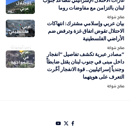
غارات الاحتلال الإسرائيلي تتصاعد جنوب
الاحتلال
لبنان بالتزامن مع مفاوضات روما
عربي
صالح شوكة
بيان عربي وإسلامي مشترك: انتهاكات
عربي
الاحتلال تقوض اتفاق غزة وترفض ضم
فلسطيني
الأراضي الفلسطينية
إسرائيليات
صالح شوكة
عربي
“مصادر عبرية تكشف تفاصيل “انفجار
في
داخل مبنى في جنوب لبنان يقتل ضابطاً
المواجهة
وجندياً إسرائيليين.. قوة الانفجار أخّرت
التعرف على هويتهما
صالح شوكة