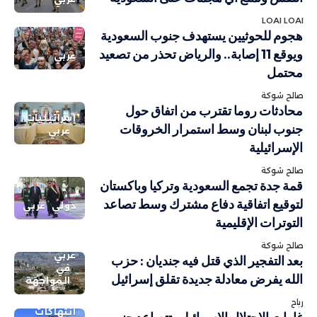
LOAI LOAI
هجوم للحوثيين يستهدف جنوب السعودية
ويوقع 11 إصابة.. والرياض تحذر من تصعيد
عربي
محتمل
صالح شوكة
محادثات روما تقترب من اتفاق حول
إسرائيليات
جنوب لبنان وسط استمرار الخروقات
عربي
الإسرائيلية
صالح شوكة
قمة جدة تجمع السعودية وتركيا وباكستان
لتوقيع اتفاقية دفاع مشترك وسط تصاعد
دولي
عربي
التوترات الإقليمية
صالح شوكة
عربي
بعد التفجير الذي قتل فيه جنديان : حزب
في
الله يفرض معادلة جديدة تقلق إسرائيل
المواجهة
رباح
انتهاكات