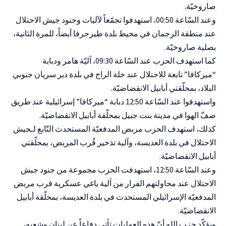
صاروخيّة.
وعند السّاعة 00:50، استهدفوا تجمّعاً لآليات وجنود جيش الاحتلال
عند منطقة الرجمان في محيط بلدة طيرحرفا أيضاً، للمرة الثانية،
بصلية صاروخيّة.
كما استهدف الحزب عند السّاعة 09:30، آليّة هامر ودبابة
“ميركافا” تابعة للاحتلال عند خلة الراج في بلدة دير سريان جنوبي
البلاد، بمحلّقتي أبابيل الانقضاضيّة.
واستهدفوا عند السّاعة 12:50 دبابة “ميركافا” إسرائيلية عند طريق
صفّ الهوا في مدينة بنت جبيل بمحلّقة أبابيل الانقضاضيّة.
كذلك، استهدف الحزب مربض المدفعيّة المستحدث التّابع لـجيش
الاحتلال في بلدة العديسة، وآلية تذخير قُرب المربض، بمحلّقتي
أبابيل الانقضاضيّة.
وعند السّاعة 12:50، استهدفت الحزب مجموعة من جنود جيش
الاحتلال عند محاولتهم الفرار من آلية ياغي عسكرية قرب مربض
المدفعيّة الإسرائيلي المستحدث في بلدة العديسة، بمحلّقة أبابيل
الانقضاضيّة.
ويؤكّد حزب الله أنّ هذه العمليات تأتي دفاعاً عن لبنان وشعبه،