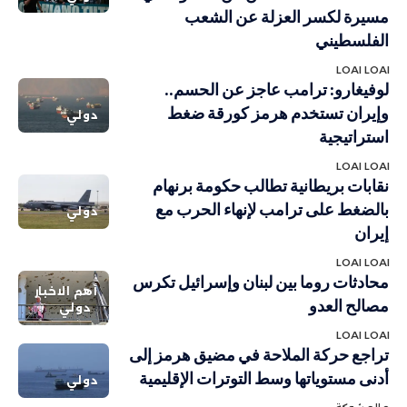
مسيرة لكسر العزلة عن الشعب
الفلسطيني
LOAI LOAI
لوفيغارو: ترامب عاجز عن الحسم..
وإيران تستخدم هرمز كورقة ضغط
دولي
استراتيجية
LOAI LOAI
نقابات بريطانية تطالب حكومة برنهام
بالضغط على ترامب لإنهاء الحرب مع
دولي
إيران
LOAI LOAI
محادثات روما بين لبنان وإسرائيل تكرس
أهم الاخبار
مصالح العدو
دولي
LOAI LOAI
تراجع حركة الملاحة في مضيق هرمز إلى
أدنى مستوياتها وسط التوترات الإقليمية
دولي