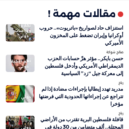
مقالات مهمة !
تقارير
استنزاف حاد لصواريخ «باتريوت».. حروب
ودراسات
أوكرانيا وإيران تضغط على المخزون
دولي
الأميركي
صالح شوكة
حسن بايكر.. مؤثر هزّ حسابات الحزب
أهم الاخبار
الديمقراطي الأمريكي وأدخل فلسطين
دولي
إلى معركة جيل “زد” السياسية
رباح
مدريد تهدد إيطاليا بإجراءات مضادة إذا لم
تتراجع عن إجراءاتها الحدودية التي فرضتها
دولي
مؤخرا
رباح
قافلة فلسطين البرية تقترب من الأراضي
المحتلة.. ألف متضامن من 30 دولة في
دولي