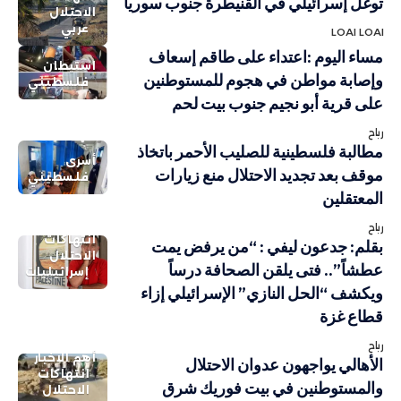
توغل إسرائيلي في القنيطرة جنوب سوريا
الاحتلال
عربي
LOAI LOAI
مساء اليوم :اعتداء على طاقم إسعاف
استيطان
وإصابة مواطن في هجوم للمستوطنين
فلسطيني
على قرية أبو نجيم جنوب بيت لحم
رباح
مطالبة فلسطينية للصليب الأحمر باتخاذ
أسرى
موقف بعد تجديد الاحتلال منع زيارات
فلسطيني
المعتقلين
رباح
انتهاكات
بقلم: جدعون ليفي : “من يرفض يمت
الاحتلال
عطشاً”.. فتى يلقن الصحافة درساً
إسرائيليات
ويكشف “الحل النازي” الإسرائيلي إزاء
قطاع غزة
رباح
أهم الاخبار
الأهالي يواجهون عدوان الاحتلال
انتهاكات
والمستوطنين في بيت فوريك شرق
الاحتلال