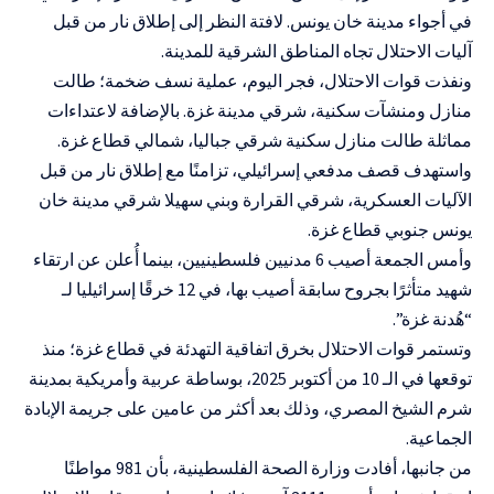
في أجواء مدينة خان يونس. لافتة النظر إلى إطلاق نار من قبل
آليات الاحتلال تجاه المناطق الشرقية للمدينة.
ونفذت قوات الاحتلال، فجر اليوم، عملية نسف ضخمة؛ طالت
منازل ومنشآت سكنية، شرقي مدينة غزة. بالإضافة لاعتداءات
مماثلة طالت منازل سكنية شرقي جباليا، شمالي قطاع غزة.
واستهدف قصف مدفعي إسرائيلي، تزامنًا مع إطلاق نار من قبل
الآليات العسكرية، شرقي القرارة وبني سهيلا شرقي مدينة خان
يونس جنوبي قطاع غزة.
وأمس الجمعة أصيب 6 مدنيين فلسطينيين، بينما أُعلن عن ارتقاء
شهيد متأثرًا بجروح سابقة أصيب بها، في 12 خرقًا إسرائيليا لـ
“هُدنة غزة”.
وتستمر قوات الاحتلال بخرق اتفاقية التهدئة في قطاع غزة؛ منذ
توقعها في الـ 10 من أكتوبر 2025، بوساطة عربية وأمريكية بمدينة
شرم الشيخ المصري، وذلك بعد أكثر من عامين على جريمة الإبادة
الجماعية.
من جانبها، أفادت وزارة الصحة الفلسطينية، بأن 981 مواطنًا