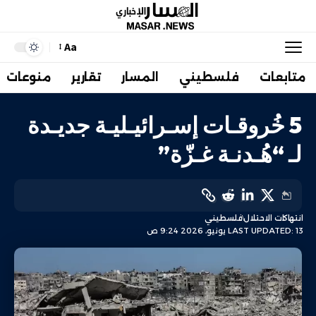
Aa
متابعات
فلسطيني
المسار
تقارير
منوعات
5 خُروقـات إسـرائيـليـة جديـدة
لـ “هُـدنـة غـزّة”
انتهاكات الاحتلال
فلسطيني
LAST UPDATED: 13 يونيو، 2026 9:24 ص