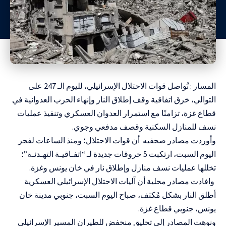
المسار : تُواصل قوات الاحتلال الإسرائيلي، لليوم الـ 247 على
التوالي، خرق اتفاقية وقف إطلاق النار وإنهاء الحرب العدوانية في
قطاع غزة، تزامنًا مع استمرار العدوان العسكري وتنفيذ عمليات
نسف للمنازل السكنية وقصف مدفعي وجوي.
وأوردت مصادر صحفيه أن قوات الاحتلال؛ ومنذ الساعات لفجر
اليوم السبت، ارتكبت 5 خروقات جديدة لـ “اتفـاقيـة التهـدئـة”؛
تخللها عمليات نسف منازل وإطلاق نار في خان يونس وغزة.
وافادت مصادر محلية أن آليات الاحتلال الإسرائيلي العسكرية
أطلق النار بشكل مُكثف، صباح اليوم السبت، جنوبي مدينة خان
يونس، جنوبي قطاع غزة.
ونوهت المصادر إلى تحليق منخفض للطيران المسير الإسرائيلي