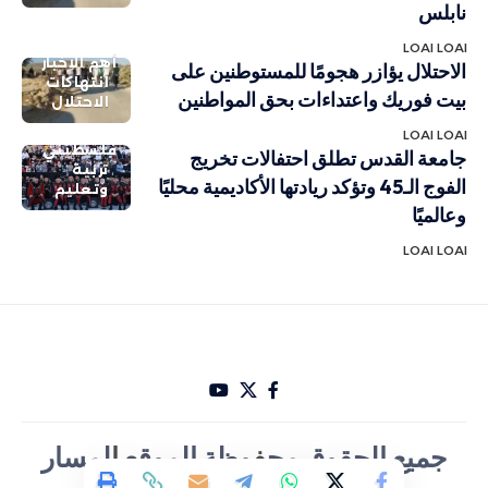
نابلس
LOAI LOAI
أهم الاخبار
الاحتلال يؤازر هجومًا للمستوطنين على
انتهاكات
بيت فوريك واعتداءات بحق المواطنين
الاحتلال
LOAI LOAI
فلسطيني
جامعة القدس تطلق احتفالات تخريج
تربية
الفوج الـ45 وتؤكد ريادتها الأكاديمية محليًا
وتعليم
وعالميًا
LOAI LOAI
جميع الحقوق مح
ف
وظة الموقع
ا
لمسار