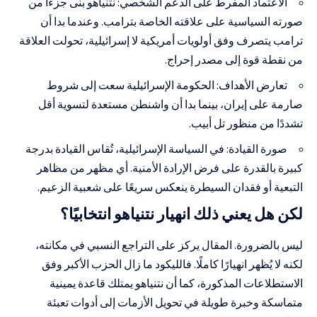
الاعتماد المفرط على الدعم الشخصي: نتنياهو بنى جزءًا من
صورته السياسية على علاقته الخاصة بترامب. وعندما بدا أن
ترامب يتصرف وفق أولويات أمريكية لا إسرائيلية، تحولت العلاقة
من نقطة قوة إلى مصدر إحراج.
تعارض الأهداف: الحكومة الإسرائيلية سعت إلى شروط
صارمة على إيران، بينما بدا أن واشنطن مستعدة لتسوية أقل
تشددًا من منظور تل أبيب.
صورة القيادة: في السياسة الإسرائيلية، تُقاس القيادة بدرجة
كبيرة بالقدرة على فرض الإرادة الأمنية. أي مظهر من مظاهر
التبعية أو فقدان السيطرة ينعكس سريعًا على شعبية الزعيم.
لكن هل يعني ذلك انهيار نتنياهو انتخابيًا؟
ليس بالضرورة. المقال يركز على التراجع النسبي في مكانته،
لكنه لا يُظهر انهيارًا كاملًا. فالليكود ما زال الحزب الأكبر وفق
الاستطلاعات المذكورة، كما أن نتنياهو يمتلك قاعدة يمينية
متماسكة وخبرة طويلة في تحويل الأزمات إلى أدوات تعبئة