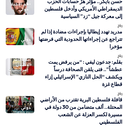
حسن بايكر.. مؤثر هزّ حسابات الحزب
أهم الاخبار
الديمقراطي الأمريكي وأدخل فلسطين
دولي
إلى معركة جيل “زد” السياسية
رباح
مدريد تهدد إيطاليا بإجراءات مضادة إذا لم
تتراجع عن إجراءاتها الحدودية التي فرضتها
دولي
مؤخرا
رباح
انتهاكات
بقلم: جدعون ليفي : “من يرفض يمت
الاحتلال
عطشاً”.. فتى يلقن الصحافة درساً
إسرائيليات
ويكشف “الحل النازي” الإسرائيلي إزاء
قطاع غزة
رباح
قافلة فلسطين البرية تقترب من الأراضي
المحتلة.. ألف متضامن من 30 دولة في
دولي
مسيرة لكسر العزلة عن الشعب
الفلسطيني