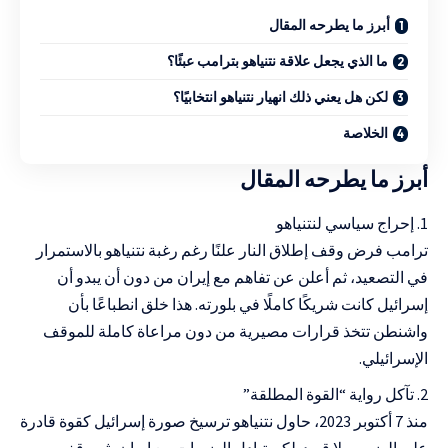
أبرز ما يطرحه المقال
ما الذي يجعل علاقة نتنياهو بترامب عبئًا؟
لكن هل يعني ذلك انهيار نتنياهو انتخابيًا؟
الخلاصة
أبرز ما يطرحه المقال
إحراج سياسي لنتنياهو
ترامب فرض وقف إطلاق النار علنًا رغم رغبة نتنياهو بالاستمرار
في التصعيد، ثم أعلن عن تفاهم مع إيران من دون أن يبدو أن
إسرائيل كانت شريكًا كاملًا في بلورته. هذا خلق انطباعًا بأن
واشنطن تتخذ قرارات مصيرية من دون مراعاة كاملة للموقف
الإسرائيلي.
تآكل رواية “القوة المطلقة”
منذ 7 أكتوبر 2023، حاول نتنياهو ترسيخ صورة إسرائيل كقوة قادرة
على الضرب بلا قيود. لكن تبادل الضربات مع إيران، ثم وقف