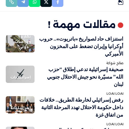
مقالات مهمة !
تقارير
استنزاف حاد لصواريخ «باتريوت».. حروب
ودراسات
أوكرانيا وإيران تضغط على المخزون
دولي
الأميركي
صالح شوكة
صحيفة إسرائيلية تدعي إطلاق “حزب
الله” مسيّرة نحو جيش الاحتلال جنوبي
إسرائيليات
لبنان
LOAI LOAI
رفض إسرائيلي لخارطة الطريق.. خلافات
داخل حكومة الاحتلال تهدد المرحلة الثانية
إسرائيليات
من اتفاق غزة
LOAI LOAI