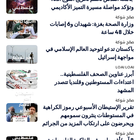
وتؤكد مواصلة مسيرة التميز الأكاديمي
فلسطيني
صالح شوكة
انتهاكات
وزارة الصحة بغزة: شهيدان و6 إصابات
الاحتلال
خلال 48 ساعة
فلسطيني
صالح شوكة
باكستان تدعو لتوحيد العالم الإسلامي في
مواجهة إسرائيل
أهم الاخبار
LOAI LOAI
أبرز عناوين الصحف الفلسطينية..
اعتداءات المستوطنين وقلنديا تتصدر
فلسطيني
المشهد
استيطان
أهم
صالح شوكة
الاخبار
تقرير الإستيطان الأسبوعي رموز الكراهية
تقارير
في المستوطنات ينثرون سمومهم
ودراسات
ويحرضون على ارتكاب المزيد من الجرائم
صالح شوكة
فلسطيني