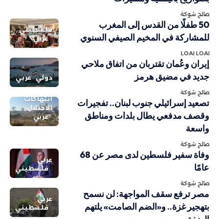
صالح شوكة
50 طفلًا من القدس إلى المغرب
فلسطيني
للمشاركة في المخيم الصيفي السنوي
عربي
LOAI LOAI
إيران وعُمان تقتربان من اتفاق ملاحي
جديد في مضيق هرمز
دولي
عربي
صالح شوكة
انتهاكات
تصعيد إسرائيلي جنوب لبنان.. تفجيرات
الاحتلال
وقصف مدفعي يطال بلدات ومناطق
عربي
واسعة
صالح شوكة
وفاة سفير فلسطين لدى مصر عن 68
عربي
عامًا
فلسطيني
صالح شوكة
مصر ترفع سقف المواجهة: لن نسمح
عربي
بتهجير غزة.. و«الضم الصامت» يلتهم
فلسطيني