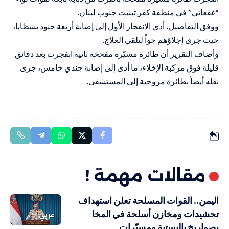
“غفعاتي” في منطقة كفر تبنيت جنوب لبنان.
ووفق التفاصيل، أدى الانفجار الأول إلى إصابة أربعة جنود بشظايا،
حيث جرى إجلاؤهم جواً لتلقي العلاج.
وأضاف التقرير أن طائرة مسيّرة مفخخة ثانية انفجرت بعد دقائق
قليلة فوق مركبة الإخلاء، ما أدى إلى إصابة جندي خامس، جرى
نقله أيضاً بطائرة مروحية إلى المستشفى.
مقالات مهمة !
اليمن.. القوات المسلحة تعلن استهداف
تحشيدات ومخازن أسلحة في المخا
عربي
بصواريخ باليستية ومسيّرات