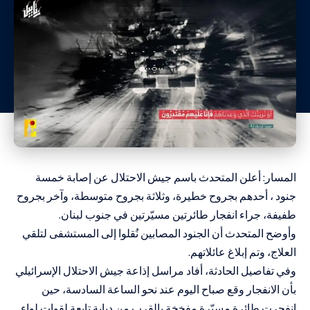
المسار: أعلن المتحدث باسم جيش الاحتلال عن إصابة خمسة
جنود ، أحدهم بجروح خطيرة، وثلاثة بجروح متوسطة، وآخر بجروح
طفيفة، جراء انفجار طائرتين مسيّرتين في جنوب لبنان.
وأوضح المتحدث أن الجنود المصابين نُقلوا إلى المستشفى لتلقي
العلاج، وتم إبلاغ عائلاتهم.
وفي تفاصيل الحادثة، أفاد مراسل إذاعة جيش الاحتلال الإسرائيلي
بأن الانفجار وقع صباح اليوم عند نحو الساعة السادسة، حين
انفجرت طائرة مسيّرة مفخخة بالقرب من دبابة تابعة لقوات لواء