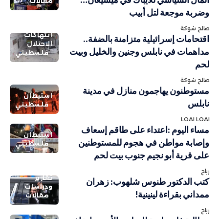
مقالات
وضربة موجعة لتل أبيب
صالح شوكة
انتهاكات
اقتحامات إسرائيلية متزامنة بالضفة..
الاحتلال
مداهمات في نابلس وجنين والخليل وبيت
فلسطيني
لحم
صالح شوكة
مستوطنون يهاجمون منازل في مدينة
استيطان
نابلس
فلسطيني
LOAI LOAI
مساء اليوم :اعتداء على طاقم إسعاف
استيطان
وإصابة مواطن في هجوم للمستوطنين
فلسطيني
على قرية أبو نجيم جنوب بيت لحم
رباح
تقارير
كتب الدكتور طنوس شلهوب: زهران
ودراسات
ممداني بقراءة لينينية!
مقالات
رباح