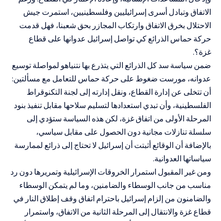
الاتفاق وتبادل أسرى إسرائيليين وفلسطينيين، استمرت جيش
الاحتلال بخرق الاتفاق وارتكاب المجازر بحق شعبنا، ف
هل قدمت
حركة حماس الذرائع كي تواصل إسرائيل عدوانها على قطاع
غزة؟.
ضمن سياسة سد كل الذرائع التي يتذرع بها نتنياهو لمواصلة توسيع
عدوانه، مورست ضغوط على حركة حماس للتعامل مع مسألتين:
أن تتخلى عن إدارة القطاع، ونقل إدارته إلى لجنة التكنوقراط
الفلسطينية، وأن تبدي استعدادها لتسليم سلاحها مقابل تنفيذ بنود
المرحلة الأولى من اتفاق غزة، لكن هذه السياسة ستؤدي إلى
سلسلة تنازلات مجانية دون الحصول على مقابل سياسي،
بالإضافة أن الوقائع أثبتت أن إسرائيل لا تحتاج إلى ذرائع لممارسة
سياساتها العدوانية.
ومن غير المقبول استمرار الخروقات الإسرائيلية وتمريرها دون رد
مناسب من جانب الوسطاء والضامنين، وما لم يتمكن الوسطاء
والضامنون من إلزام إسرائيل باحترام اتفاق وقف إطلاق النار في
قطاع غزة والانتقال إلى المرحلة الثانية من الاتفاق، واستمرار