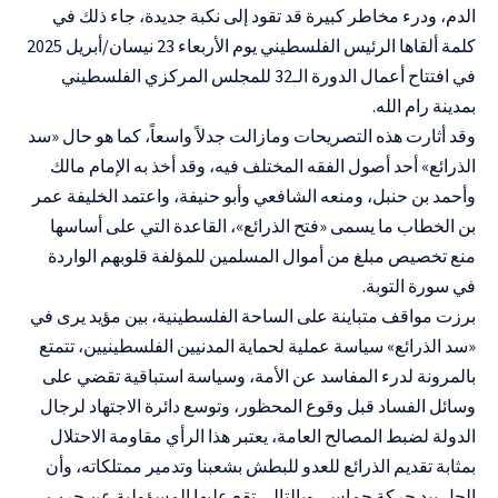
الدم، ودرء
مخاطر كبيرة قد تقود إلى نكبة جديدة،
جاء ذلك في
كلمة ألقاها
الرئيس الفلسطيني يوم
الأربعاء 23 نيسان/أبريل 2025
في افتتاح أعمال الدورة الـ32 للمجلس المركزي الفلسطيني
بمدينة رام الله
.
وقد أثارت هذه التصريحات ومازالت جدلاً واسعاً، كما هو حال «
سد
الذرائع
»
أحد أصول الفقه المختلف فيه، وقد
أخذ به الإمام مالك
وأحمد بن حنبل، ومنعه الشافعي وأبو حنيفة
، واعتمد الخليفة عمر
بن الخطاب ما يسمى «
فتح الذرائع
»، القاعدة التي على أساسها
منع تخصيص مبلغ من أموال المسلمين للمؤلفة قلوبهم الواردة
في سورة التوبة.
برزت مواقف متباينة على الساحة الفلسطينية، بين مؤيد يرى في
«
سد الذرائع
» سياسة عملية لحماية المدنيين الفلسطينيين، تتمتع
بالمرونة لدرء المفاسد عن الأمة، وسياسة استباقية تقضي على
وسائل الفساد قبل وقوع المحظور، وتوسع دائرة الاجتهاد لرجال
الدولة لضبط المصالح العامة، يعتبر هذا الرأي مقاومة الاحتلال
بمثابة تقديم الذرائع للعدو للبطش بشعبنا وتدمير ممتلكاته، وأن
الحل بيد حركة حماس، وبالتالي تقع عليها المسؤولية عن حرب