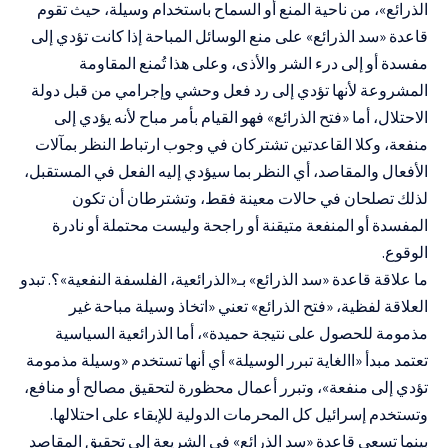
الذرائع
»
، من ناحية المنع أو السماح باستخدام وسيلة، حيث تقوم
قاعدة
«
سد الذرائع
»
على منع الوسائل المباحة إذا كانت تؤدي إلى
مفسدة أو إلى درء الشر والأذى، وعلى هذا تُمنع المقاومة
المشروعة لأنها تؤدي إلى رد فعل وحشي وإجرامي من قبل دولة
الاحتلال، أما
«
فتح الذرائع
»
فهو القيام بأمر مباح لأنه يؤدي إلى
منفعة، وكلا القاعدتين تشتركان في وجوب ارتباط النظر بمآلات
الأفعال والمقاصد، أي النظر بما سيؤدي إليه الفعل في المستقبل،
لذلك تصلحان في حالات معينة فقط، وتشترطان أن تكون
المفسدة أو المنفعة متيقنة أو راجحة وليست محتملة أو نادرة
الوقوع.
ما علاقة قاعدة
«
سد الذرائع
»
بـ
«
الذرائعية، الفلسفة النفعية
»
؟. تبدو
العلاقة لفظية،
«فتح الذرائع»
تعني
«
اتخاذ وسيلة مباحة غير
مذمومة للحصول على
نتيجة حميدة»،
أما الذرائعية السياسية
تعتمد مبدأ
«
االغاية تبرر الوسيلة
»
أي أنها تستخدم
«
وسيلة مذمومة
تؤدي إلى منفعة
»
، وتبرر أعمال محظورة لتحقيق مصالح أو منافع،
وتستخدم إسرائيل كل المحرمات الدولية للإبقاء على احتلالها.
بينما تسعى قاعدة
«
سد الذرائع
»
في الشريعة إلى تحقيق المقاصد