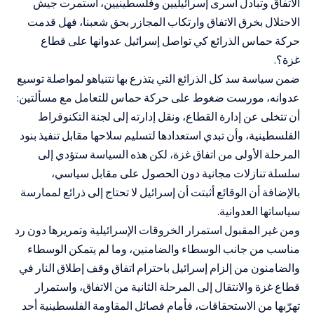
الاتفاق وتبادل أسرى إسرائيليين وفلسطينيين، استمرت جيش
الاحتلال بخرق الاتفاق وارتكاب المجازر بحق شعبنا، ف
هل قدمت
حركة حماس الذرائع كي تواصل إسرائيل عدوانها على قطاع
غزة؟.
ضمن سياسة سد كل الذرائع التي يتذرع بها نتنياهو لمواصلة توسيع
عدوانه، مورست ضغوط على حركة حماس للتعامل مع مسألتين:
أن تتخلى عن إدارة القطاع، ونقل إدارته إلى لجنة التكنوقراط
الفلسطينية، وأن تبدي استعدادها لتسليم سلاحها مقابل تنفيذ بنود
المرحلة الأولى من اتفاق غزة، لكن هذه السياسة ستؤدي إلى
سلسلة تنازلات مجانية دون الحصول على مقابل سياسي،
بالإضافة أن الوقائع أثبتت أن إسرائيل لا تحتاج إلى ذرائع لممارسة
سياساتها العدوانية.
ومن غير المقبول استمرار الخروقات الإسرائيلية وتمريرها دون رد
مناسب من جانب الوسطاء والضامنين، وما لم يتمكن الوسطاء
والضامنون من إلزام إسرائيل باحترام اتفاق وقف إطلاق النار في
قطاع غزة والانتقال إلى المرحلة الثانية من الاتفاق، واستمرار
تهرّبها من الاستحقاقات، فأمام فصائل المقاومة الفلسطينية أحد