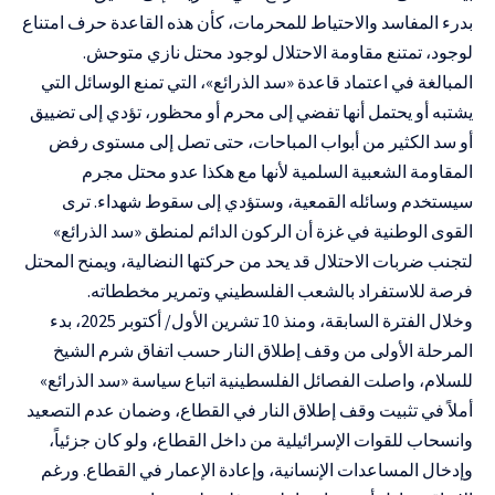
بدرء المفاسد والاحتياط للمحرمات، كأن هذه القاعدة حرف امتناع
لوجود، تمتنع مقاومة الاحتلال لوجود محتل نازي متوحش.
المبالغة في
اعتماد قاعدة
«
سد الذرائع
»، التي تمنع الوسائل التي
يشتبه أو يحتمل أنها تفضي إلى محرم أو محظور، تؤدي إلى تضييق
أو سد الكثير من أبواب المباحات، حتى تصل إلى مستوى رفض
المقاومة الشعبية السلمية لأنها مع هكذا عدو محتل مجرم
سيستخدم وسائله القمعية، وستؤدي إلى سقوط شهداء. ترى
القوى الوطنية في غزة أن الركون الدائم لمنطق «
سد الذرائع
»
لتجنب ضربات الاحتلال قد يحد من حركتها النضالية، ويمنح المحتل
فرصة للاستفراد بالشعب الفلسطيني وتمرير مخططاته.
وخلال الفترة السابقة، ومنذ 10 تشرين الأول/ أكتوبر 2025، بدء
المرحلة الأولى من وقف إطلاق النار حسب اتفاق شرم الشيخ
للسلام، واصلت الفصائل الفلسطينية اتباع سياسة «
سد الذرائع
»
أملاً في تثبيت وقف إطلاق النار في القطاع، وضمان عدم التصعيد
وانسحاب للقوات الإسرائيلية من داخل القطاع، ولو كان جزئياً،
وإدخال المساعدات الإنسانية، وإعادة الإعمار في القطاع. ورغم