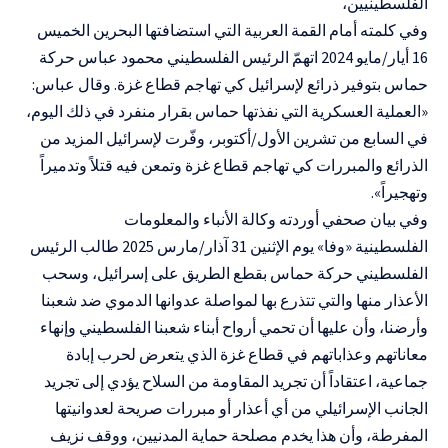
الفلسطينيين،
وفي كلمته أمام القمة العربية التي استضافتها البحرين
الخميس
16 أيار/مايو 2024 اتهمّ الرئيس الفلسطيني محمود عباس حركة
حماس بتوفير ذرائع لإسرائيل كي تهاجم قطاع غزة.
وقال عباس:
«العملية العسكرية التي نفذتها حماس بقرار منفرد في ذلك اليوم،
في السابع من تشرين الأول/أكتوبر، وفّرت لإسرائيل المزيد من
الذرائع والمبررات كي تهاجم قطاع غزة وتمعن فيه قتلاً وتدميراً
وتهجيراً».
وفي بيان صحفي أوردته وكالة الأنباء والمعلومات
الفلسطينية
«
وفا
»
يوم الإثنين 31 آذار/مارس 2025 طالب الرئيس
الفلسطيني حركة حماس بقطع الطريق على إسرائيل، وسحب
الأعذار منها والتي تتذرع بها لمواصلة عدوانها الدموي ضد شعبنا
وأرضنا، وأن عليها أن تحمي أرواح أبناء شعبنا الفلسطيني وإنهاء
معاناتهم وعذاباتهم في قطاع غزة الذي يتعرض لحرب إبادة
جماعية،
اعتقاداً أن تجريد المقاومة من السلاح يؤدي إلى تجريد
الجانب الإسرائيلي من أي أعذار أو مبررات صريحة لعدوانيتها
المفرطة، وأن هذا يخدم مصلحة حماية المدنيين، ووقف نزيف