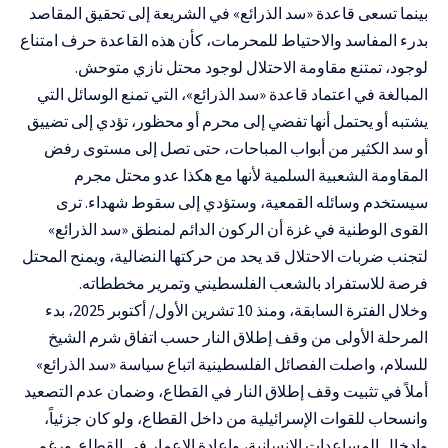
بينما تسعى قاعدة
«
سد الذرائع
»
في الشريعة إلى تحقيق المقاصد
بدرء المفاسد والاحتياط للمحرمات، كأن هذه القاعدة حرف امتناع
لوجود، تمتنع مقاومة الاحتلال لوجود محتل نازي متوحش.
المبالغة في
اعتماد قاعدة
«
سد الذرائع
»، التي تمنع الوسائل التي
يشتبه أو يحتمل أنها تفضي إلى محرم أو محظور، تؤدي إلى تضييق
أو سد الكثير من أبواب المباحات، حتى تصل إلى مستوى رفض
المقاومة الشعبية السلمية لأنها مع هكذا عدو محتل مجرم
سيستخدم وسائله القمعية، وستؤدي إلى سقوط شهداء. ترى
القوى الوطنية في غزة أن الركون الدائم لمنطق «
سد الذرائع
»
لتجنب ضربات الاحتلال قد يحد من حركتها النضالية، ويمنح المحتل
فرصة للاستفراد بالشعب الفلسطيني وتمرير مخططاته.
وخلال الفترة السابقة، ومنذ 10 تشرين الأول/ أكتوبر 2025، بدء
المرحلة الأولى من وقف إطلاق النار حسب اتفاق شرم الشيخ
للسلام، واصلت الفصائل الفلسطينية اتباع سياسة «
سد الذرائع
»
أملاً في تثبيت وقف إطلاق النار في القطاع، وضمان عدم التصعيد
وانسحاب للقوات الإسرائيلية من داخل القطاع، ولو كان جزئياً،
وإدخال المساعدات الإنسانية، وإعادة الإعمار في القطاع. ورغم