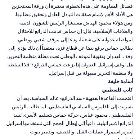
فصائل المقاومة على هذه الخطوة، معتبرة أن ورقة المحتجزين
هي الأداة الأهم لإتمام صفقات التبادل العادل وتحقيق مطالبها.
ومن هؤلاء محمود الهباش مستشار الرئيس للشؤون الدينية
والعلاقات الإسلامية، قال: إن حماس قدمت الذرائع للاحتلال
لمواصلة عدوانه على شعبنا، ودعا إلى موقف شعبي ووطني
يطالب حماس برفع يدها عن قطاع غزة، معتقداً أن ذلك يؤدي إلى
وقف العدوان وتقوية الموقف الوطني تحت مظلة منظمة التحرير.
هل توقف إسرائيل العدوان إذا نزعت حماس الذرائع؟. فلا السلطة
ولا منظمة التحرير مقبولة من قبل إسرائيل.
أسامة خليفة
كاتب فلسطيني
اقتحمت القاعدة الفقهية «
سد الذرائع
» عالم السياسة، بعد أن
تسربت إلى القاموس السياسي الفلسطيني، لما طالب الرئيس
الفلسطيني، محمود عباس، حركة حماس بتسليم الأسرى لسد
الذرائع الإسرائيلية، داعياً إلى إبطال الحجج التي تستخدمها إسرائيل
لتبرير استمرار عمليات القتل، والقصف، وتدمير بيوت