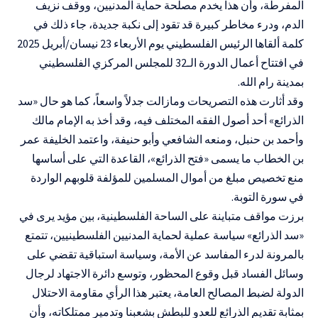
المفرطة، وأن هذا يخدم مصلحة حماية المدنيين، ووقف نزيف
الدم، ودرء
مخاطر كبيرة قد تقود إلى نكبة جديدة،
جاء ذلك في
كلمة ألقاها
الرئيس الفلسطيني يوم
الأربعاء 23 نيسان/أبريل 2025
في افتتاح أعمال الدورة الـ32 للمجلس المركزي الفلسطيني
بمدينة رام الله
.
وقد أثارت هذه التصريحات ومازالت جدلاً واسعاً، كما هو حال «
سد
الذرائع
»
أحد أصول الفقه المختلف فيه، وقد
أخذ به الإمام مالك
وأحمد بن حنبل، ومنعه الشافعي وأبو حنيفة
، واعتمد الخليفة عمر
بن الخطاب ما يسمى «
فتح الذرائع
»، القاعدة التي على أساسها
منع تخصيص مبلغ من أموال المسلمين للمؤلفة قلوبهم الواردة
في سورة التوبة.
برزت مواقف متباينة على الساحة الفلسطينية، بين مؤيد يرى في
«
سد الذرائع
» سياسة عملية لحماية المدنيين الفلسطينيين، تتمتع
بالمرونة لدرء المفاسد عن الأمة، وسياسة استباقية تقضي على
وسائل الفساد قبل وقوع المحظور، وتوسع دائرة الاجتهاد لرجال
الدولة لضبط المصالح العامة، يعتبر هذا الرأي مقاومة الاحتلال
بمثابة تقديم الذرائع للعدو للبطش بشعبنا وتدمير ممتلكاته، وأن