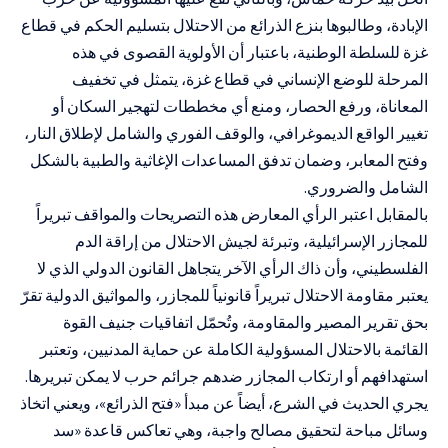
الإبادة
، وطالبوها بنزع الذرائع من الاحتلال بتسليم الحكم في قطاع
غزة للسلطة الوطنية،
باعتبار أن الأولوية القصوى في هذه
المرحلة للوضع الإنساني في قطاع غزة، يتمثل في تخفيف
المعاناة، ورفع الحصار، ومنع أي مخططات لتهجير السكان أو
تغيير الواقع الديموغرافي، والوقف الفوري والشامل لإطلاق النار،
وفتح المعابر، وضمان تدفق المساعدات الإغاثية والطبية بالشكل
الشامل والضروري.
بالمقابل اعتبر الرأي المعارض هذه التصريحات والمواقف تبريراً
للمجازر الإسرائيلية،
وتبرئة لجيش الاحتلال من إراقة الدم
الفلسطيني، وأن ذاك الرأي الآخر يتجاهل القانون الدولي الذي لا
يعتبر مقاومة الاحتلال تبريراً قانونياً للمجازر، والمواثيق الدولية تقرّ
بحق تقرير المصير والمقاومة، وتُحمّل اتفاقيات جنيف القوة
القائمة بالاحتلال المسؤولية الكاملة عن حماية المدنيين، وتعتبر
استهدافهم أو ارتكاب المجازر ضدهم جرائم حرب لا يمكن تبريرها.
يجري الحديث في الشرع، أيضاً عن مبدأ
«
فتح الذرائع
»
، ويعني اتخاذ
وسائل مباحة لتحقيق مصالح واجبة، وهي تعاكس قاعدة
«
سد