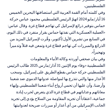
الفلسطينيين،
وفي كلمته أمام القمة العربية التي استضافتها البحرين
الخميس
16 أيار/مايو 2024 اتهمّ الرئيس الفلسطيني محمود عباس حركة
حماس بتوفير ذرائع لإسرائيل كي تهاجم قطاع غزة.
وقال عباس:
«العملية العسكرية التي نفذتها حماس بقرار منفرد في ذلك اليوم،
في السابع من تشرين الأول/أكتوبر، وفّرت لإسرائيل المزيد من
الذرائع والمبررات كي تهاجم قطاع غزة وتمعن فيه قتلاً وتدميراً
وتهجيراً».
وفي بيان صحفي أوردته وكالة الأنباء والمعلومات
الفلسطينية
«
وفا
»
يوم الإثنين 31 آذار/مارس 2025 طالب الرئيس
الفلسطيني حركة حماس بقطع الطريق على إسرائيل، وسحب
الأعذار منها والتي تتذرع بها لمواصلة عدوانها الدموي ضد شعبنا
وأرضنا، وأن عليها أن تحمي أرواح أبناء شعبنا الفلسطيني وإنهاء
معاناتهم وعذاباتهم في قطاع غزة الذي يتعرض لحرب إبادة
جماعية،
اعتقاداً أن تجريد المقاومة من السلاح يؤدي إلى تجريد
الجانب الإسرائيلي من أي أعذار أو مبررات صريحة لعدوانيتها