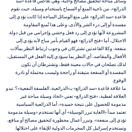
وسائل مباحة لتحقيق مصالح واجبة، وهي تعاكس قاعدة
«
سد
الذرائع
»
، من ناحية المنع أو السماح باستخدام وسيلة، حيث تقوم
قاعدة
«
سد الذرائع
»
على منع الوسائل المباحة إذا كانت تؤدي إلى
مفسدة أو إلى درء الشر والأذى، وعلى هذا تُمنع المقاومة
المشروعة لأنها تؤدي إلى رد فعل وحشي وإجرامي من قبل دولة
الاحتلال، أما
«
فتح الذرائع
»
فهو القيام بأمر مباح لأنه يؤدي إلى
منفعة، وكلا القاعدتين تشتركان في وجوب ارتباط النظر بمآلات
الأفعال والمقاصد، أي النظر بما سيؤدي إليه الفعل في المستقبل،
لذلك تصلحان في حالات معينة فقط، وتشترطان أن تكون
المفسدة أو المنفعة متيقنة أو راجحة وليست محتملة أو نادرة
الوقوع.
ما علاقة قاعدة
«
سد الذرائع
»
بـ
«
الذرائعية، الفلسفة النفعية
»
؟. تبدو
العلاقة لفظية،
«فتح الذرائع»
تعني
«
اتخاذ وسيلة مباحة غير
مذمومة للحصول على
نتيجة حميدة»،
أما الذرائعية السياسية
تعتمد مبدأ
«
االغاية تبرر الوسيلة
»
أي أنها تستخدم
«
وسيلة مذمومة
تؤدي إلى منفعة
»
، وتبرر أعمال محظورة لتحقيق مصالح أو منافع،
وتستخدم إسرائيل كل المحرمات الدولية للإبقاء على احتلالها.