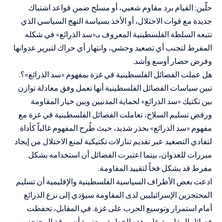
حلّين: القيام برد مقاوم شعبي، أو مسلح ضمن قواعد اشتباك
جديدة مع قوات الاحتلال، أو الأخذ بسياسة النهج السياسي الذي
تتبعه السلطة الفلسطينية المعروف بـ«
سد الذرائع
» في شكله
المفرط لتجنب أي تصعيد وحشي، وانتهاز أي حراك لتبرير عدوانها
وفرض حصار أوسع وأشد.
هل عملت الفصائل الفلسطينية في غزة بمفهوم «
سد الذرائع
»؟.
تبين سياسات الفصائل الفلسطينية أنها تعمل وفق معادلة توازن
بين تكتيك «
سد الذرائع
» لحماية المدنيين وبين خيار المقاومة
ورفض تسليم السلاح، تعاملت الفصائل الفلسطينية في غزة مع
مفهوم «
سد الذرائع
» بحذر شديد، حيث طُرح المفهوم غالباً كأداة
لتفادي التصعيد عبر تقديم تنازلات تكتيكية لمنع الاحتلال من إيجاد
مبررات للعدوان، بينما اعتبرت الفصائل أن استخدامه بشكل
مفرط قد يشكل فخاً لتقييد المقاومة
.
ادعت بعض الأطراف السياسية الفلسطينية والإقليمية أن تسليم
المحتجزين الإسرائيليين لدى المقاومة سيؤدي إلى نزع الذرائع
أمام استمرار وتوسيع الحرب على غزة. في المقابل، تحفظت
فصائل المقاومة على هذه الخطوة، معتبرة أن ورقة المحتجزين