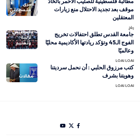
مطالبة فلسطينية للصليب الأحمر باتخاذ
أسرى
موقف بعد تجديد الاحتلال منع زيارات
فلسطيني
المعتقلين
رباح
فلسطيني
جامعة القدس تطلق احتفالات تخريج
تربية
الفوج الـ45 وتؤكد ريادتها الأكاديمية محليًا
وتعليم
وعالميًا
LOAI LOAI
كتب مرزوق الحلبي : أن نحمل سرديتنا
وهويتنا بشرف
مقالات
LOAI LOAI