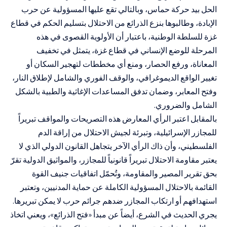
الحل بيد حركة حماس، وبالتالي تقع عليها المسؤولية عن حرب
الإبادة
، وطالبوها بنزع الذرائع من الاحتلال بتسليم الحكم في قطاع
غزة للسلطة الوطنية،
باعتبار أن الأولوية القصوى في هذه
المرحلة للوضع الإنساني في قطاع غزة، يتمثل في تخفيف
المعاناة، ورفع الحصار، ومنع أي مخططات لتهجير السكان أو
تغيير الواقع الديموغرافي، والوقف الفوري والشامل لإطلاق النار،
وفتح المعابر، وضمان تدفق المساعدات الإغاثية والطبية بالشكل
الشامل والضروري.
بالمقابل اعتبر الرأي المعارض هذه التصريحات والمواقف تبريراً
للمجازر الإسرائيلية،
وتبرئة لجيش الاحتلال من إراقة الدم
الفلسطيني، وأن ذاك الرأي الآخر يتجاهل القانون الدولي الذي لا
يعتبر مقاومة الاحتلال تبريراً قانونياً للمجازر، والمواثيق الدولية تقرّ
بحق تقرير المصير والمقاومة، وتُحمّل اتفاقيات جنيف القوة
القائمة بالاحتلال المسؤولية الكاملة عن حماية المدنيين، وتعتبر
استهدافهم أو ارتكاب المجازر ضدهم جرائم حرب لا يمكن تبريرها.
يجري الحديث في الشرع، أيضاً عن مبدأ
«
فتح الذرائع
»
، ويعني اتخاذ