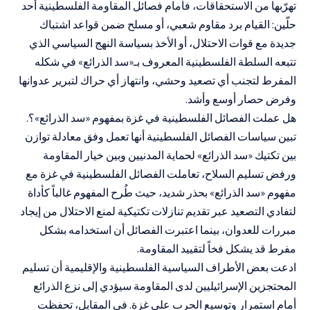
تهرّبها من الاستحقاقات، فأمام فصائل المقاومة الفلسطينية أحد
حلّين: القيام برد مقاوم شعبي، أو مسلح ضمن قواعد اشتباك
جديدة مع قوات الاحتلال، أو الأخذ بسياسة النهج السياسي الذي
تتبعه السلطة الفلسطينية المعروف بـ«
سد الذرائع
» في شكله
المفرط لتجنب أي تصعيد وحشي، وانتهاز أي حراك لتبرير عدوانها
وفرض حصار أوسع وأشد.
هل عملت الفصائل الفلسطينية في غزة بمفهوم «
سد الذرائع
»؟.
تبين سياسات الفصائل الفلسطينية أنها تعمل وفق معادلة توازن
بين تكتيك «
سد الذرائع
» لحماية المدنيين وبين خيار المقاومة
ورفض تسليم السلاح، تعاملت الفصائل الفلسطينية في غزة مع
مفهوم «
سد الذرائع
» بحذر شديد، حيث طُرح المفهوم غالباً كأداة
لتفادي التصعيد عبر تقديم تنازلات تكتيكية لمنع الاحتلال من إيجاد
مبررات للعدوان، بينما اعتبرت الفصائل أن استخدامه بشكل
مفرط قد يشكل فخاً لتقييد المقاومة
.
ادعت بعض الأطراف السياسية الفلسطينية والإقليمية أن تسليم
المحتجزين الإسرائيليين لدى المقاومة سيؤدي إلى نزع الذرائع
أمام استمرار وتوسيع الحرب على غزة. في المقابل، تحفظت