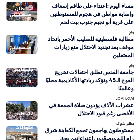
مساء اليوم :اعتداء على طاقم إسعاف
استيطان
وإصابة مواطن في هجوم للمستوطنين
فلسطيني
على قرية أبو نجيم جنوب بيت لحم
رباح
مطالبة فلسطينية للصليب الأحمر باتخاذ
أسرى
موقف بعد تجديد الاحتلال منع زيارات
فلسطيني
المعتقلين
رباح
فلسطيني
جامعة القدس تطلق احتفالات تخريج
تربية
الفوج الـ45 وتؤكد ريادتها الأكاديمية محليًا
وتعليم
وعالميًا
LOAI LOAI
عشرات الآلاف يؤدون صلاة الجمعة في
الأقصى رغم قيود الاحتلال
فلسطيني
صالح شوكة
انتهاكات
مستوطنون يهاجمون تجمع الكعابنة شرق
الاحتلال
رام الله ويصعّدون اعتداءاتهم بحق
فلسطيني