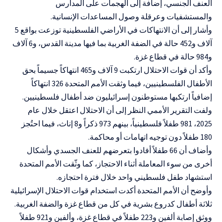
العنف الجنسي، إضافة إلى الهجمات على المدارس
والمستشفيات وعرقلة وصول المساعدات الإنسانية.
وأشار إلى أن الانتهاكات في الأراضي الفلسطينية توزعت بواقع 5
آلاف و452 حالة في الضفة الغربية بما فيها مدينة القدس، و6 آلاف
و984 حالة في قطاع غزة.
وأكد أن قوات الاحتلال ارتكبت 9 آلاف و465 انتهاكاً جسيماً بحق
الأطفال الفلسطينيين، فيما وثقت الأمم المتحدة 326 انتهاكاً
إضافياً ارتكبها مستوطنون إسرائيليون ضد أطفال فلسطينيين.
ولفت التقرير الأممي النظر إلى أن الاحتلال اعتقل خلال عام
2025، 981 طفلاً فلسطينياً، بينهم 973 ذكراً و8 إناث، فيما احتُجز
180 طفلاً دون توجيه اتهامات أو محاكمة.
وأضاف أن 66 طفلاً أفادوا بتعرضهم للعنف الجسدي وأشكال
أخرى من سوء المعاملة أثناء الاحتجاز، كما وثّقت الأمم المتحدة
استشهاد طفل فلسطيني واحد خلال فترة احتجازه.
وأوضح أن الأمم المتحدة أكدت استخدام قوات الاحتلال الإسرائيلية
ثلاثة أطفال كدروع بشرية في كل من قطاع غزة والضفة الغربية.
ووثق إصابة ألفين و223 طفلاً في قطاع غزة، وألفين و921 طفلاً