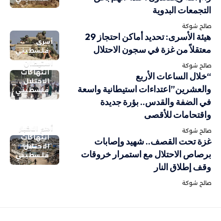
التجمعات البدوية
صالح شوكة
هيئة الأسرى: تحديد أماكن احتجاز 29
أسرى
معتقلاً من غزة في سجون الاحتلال
فلسطيني
استيطان
صالح شوكة
انتهاكات
“خلال الساعات الأربع
الاحتلال
والعشرين”اعتداءات استيطانية واسعة
فلسطيني
في الضفة والقدس.. بؤرة جديدة
واقتحامات للأقصى
أهم الاخبار
صالح شوكة
انتهاكات
غزة تحت القصف.. شهيد وإصابات
الاحتلال
برصاص الاحتلال مع استمرار خروقات
فلسطيني
وقف إطلاق النار
صالح شوكة