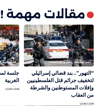
مقالات مهمة !
إسرائيليات
تقارير ودراسات
فلسطيني
“التهور”.. بند قضائي إسرائيلي
جلسة لمج
لتخفيف جرائم قتل الفلسطينيين
الغربية
وإفلات المستوطنين والشرطة
LOAI LOAI
من العقاب
LOAI LOAI