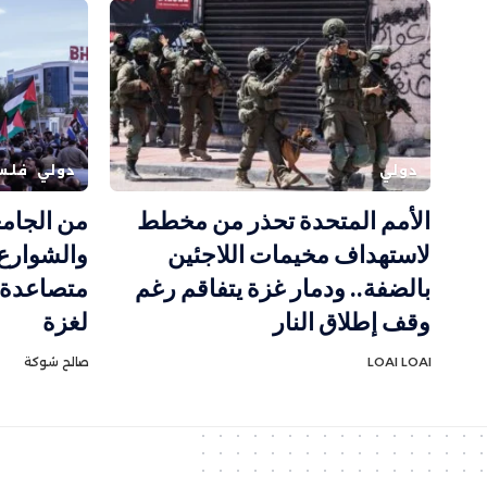
دولي
دولي
فلس
الأمم المتحدة تحذر من مخطط
من الجامع
لاستهداف مخيمات اللاجئين
والشوارع.
بالضفة.. ودمار غزة يتفاقم رغم
متصاعدة ر
وقف إطلاق النار
لغزة
LOAI LOAI
صالح شوكة