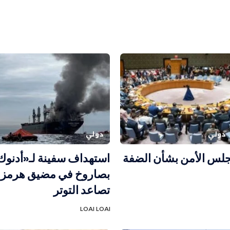
دولي
دولي
لس الأمن بشأن الضفة
استهداف سفينة لـ«أدنوك
بصاروخ في مضيق هرمز
تصاعد التوتر
LOAI LOAI