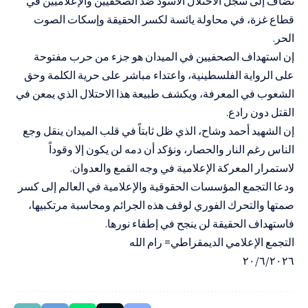
تضاف إلى سجل الاحتلال الأسود ضد الصحفيين والإعلاميين في
قطاع غزة، في محاولة يائسة لكسر الحقيقة وإسكات الصوت
الحر.
إن استهداف الصحفيين في الميدان هو جزء من حرب مفتوحة
على الرواية الفلسطينية، واعتداء مباشر على حرية الكلمة وحق
الشعوب في المعرفة، ويكشف طبيعة هذا الاحتلال الذي يمعن في
القتل دون رادع.
إن الشهيد أحمد وشاح، الذي ظل ثابتاً في قلب الميدان ينقل وجع
الناس رغم النار والحصار، ونؤكد أن دمه لن يكون إلا وقوداً
لاستمرار المعركة الإعلامية في وجه القمع والعدوان.
ودعا التجمع المؤسسات الحقوقية والإعلامية في العالم إلى كسر
صمتها والتحرك الفوري لوقف هذه الجرائم ومحاسبة مرتكبيها،
فاستهداف الحقيقة لن ينجح في إطفاء نورها.
التجمع الإعلامي الديمقراطي= رام الله
٢٠/٦/٢٠٢٦