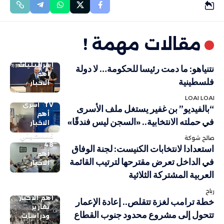
مقالات مهمة !
إسرائيليات
نتنياهو: ما دمت رئيسا للحكومة… لا دولة
أهم
فلسطينية
الاخبار
LOAI LOAI
TV
أسرى
“بالفيديو” بن غفير يستغل ملف الأسرى
أهم
في حملته الانتخابية.. «السجن ليس فندقًا»
الاخبار
فلسطيني
صالح شوكة
48
استعدادا لانتخابات الكنيست: لجنة الوفاق
أهم
في الداخل تعرض مقترحها لترتيب القائمة
الاخبار
العربية المشتركة الثلاثية
رباح
أهم الاخبار
خطة ترامب لغزة تتقلص.. إعادة الإعمار
تقارير
تتحول إلى مشروع محدود جنوب القطاع
ودراسات