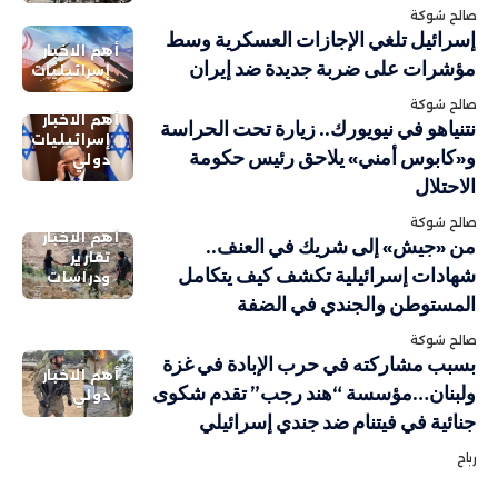
صالح شوكة
إسرائيل تلغي الإجازات العسكرية وسط
أهم الاخبار
مؤشرات على ضربة جديدة ضد إيران
إسرائيليات
صالح شوكة
أهم الاخبار
نتنياهو في نيويورك.. زيارة تحت الحراسة
إسرائيليات
و«كابوس أمني» يلاحق رئيس حكومة
دولي
الاحتلال
صالح شوكة
أهم الاخبار
من «جيش» إلى شريك في العنف..
تقارير
شهادات إسرائيلية تكشف كيف يتكامل
ودراسات
المستوطن والجندي في الضفة
صالح شوكة
بسبب مشاركته في حرب الإبادة في غزة
أهم الاخبار
ولبنان…مؤسسة “هند رجب” تقدم شكوى
دولي
جنائية في فيتنام ضد جندي إسرائيلي
رباح