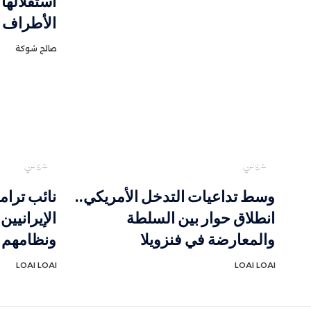
استقلالها
الأطراف
صالح شوكة
دولي
دولي
وسط تداعيات التدخل الأمريكي..
نائب ترا
انطلاق حوار بين السلطة
الإيرانيي
والمعارضة في فنزويلا
ونظامهم 
LOAI LOAI
LOAI LOAI