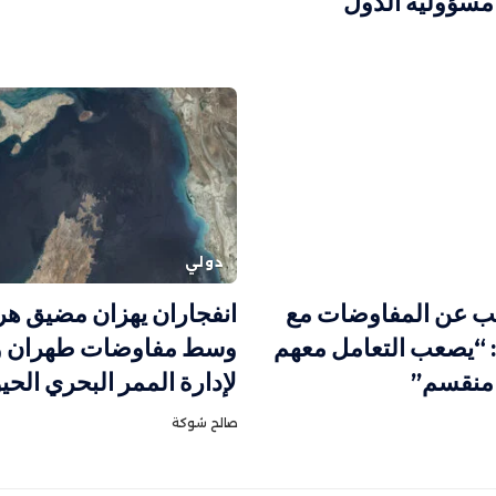
 مسؤولية الدول
دولي
مب عن المفاوضات مع
انفجاران يهزان مضيق هر
ن: “يصعب التعامل معهم
وسط مفاوضات طهران 
منقسم”
لإدارة الممر البحري الحي
صالح شوكة