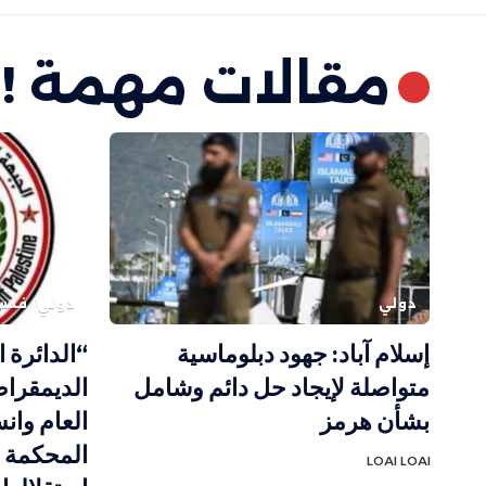
مقالات مهمة !
دولي
دولي
فلس
إسلام آباد: جهود دبلوماسية
“الدائرة ا
متواصلة لإيجاد حل دائم وشامل
الديمقراط
بشأن هرمز
العام وا
المحكمة ال
LOAI LOAI