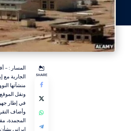
المسار : – أ
SHARE
الجارية مع إ
منشآتها النو
ونقل الموقع 
في إطار جهود
المجمدة، مق
إيراني بشأن