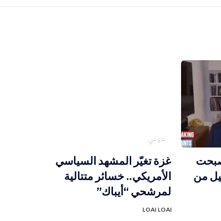
دولي
صبحت
غزة تغيّر المشهد السياسي
يل من
الأمريكي.. خسائر متتالية
لمرشحي “أيباك”
LOAI LOAI