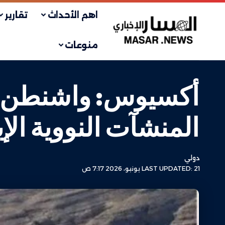
اهم الأحداث
تقارير
منوعات
أكسيوس: واشنطن تس
المنشآت النووية الإيرانية م
دولي
LAST UPDATED: 21 يونيو، 2026 7:17 ص