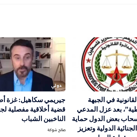
طيني
دولي
لقانونية في الجبهة
جيريمي سكاهيل: غزة أ
ية”، بعد عزل المدعي
قضية أخلاقية مفصلية لج
نسحاب بعض الدول حماية
الناخبين الشباب
جنائية الدولية وتعزيز
صالح شوكة