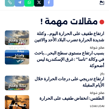
مقالات مهمة !
ارتفاع طفيف على الحرارة اليوم.. وكتلة
شديدة الحرارة تضرب البلاد الأحد والاثنين
بيئة ومناخ
علوم
وتكنولوجيا
صالح شوكة
بيئة
بسبب ارتفاع مستوى سطح البحر…باحث
ومناخ
في وكالة “ناسا” : غرق الإسكندرية ليس
عربي
أضحوكة
رباح
ارتفاع تدريجي على درجات الحرارة خلال
الأيام المقبلة
بيئة ومناخ
صالح شوكة
الطقس: انخفاض طفيف على الحرارة
بيئة ومناخ
LOAI LOAI