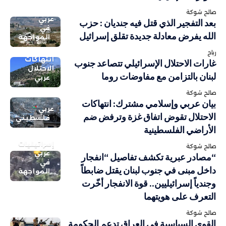
صالح شوكة
عربي
بعد التفجير الذي قتل فيه جنديان : حزب
في
الله يفرض معادلة جديدة تقلق إسرائيل
المواجهة
رباح
انتهاكات
غارات الاحتلال الإسرائيلي تتصاعد جنوب
الاحتلال
لبنان بالتزامن مع مفاوضات روما
عربي
صالح شوكة
بيان عربي وإسلامي مشترك: انتهاكات
عربي
الاحتلال تقوض اتفاق غزة وترفض ضم
فلسطيني
الأراضي الفلسطينية
إسرائيليات
صالح شوكة
عربي
“مصادر عبرية تكشف تفاصيل “انفجار
في
داخل مبنى في جنوب لبنان يقتل ضابطاً
المواجهة
وجندياً إسرائيليين.. قوة الانفجار أخّرت
التعرف على هويتهما
صالح شوكة
القوى السياسية في العراق تدعم الحكومة