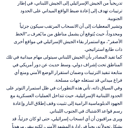
تدريجياً من الجيش الإسرائيلي إلى الجيش اللبناني، في إطار
ترتيبات تهدف إلى إعادة ضبط الواقع الميداني على الحدود
الجنوبية.
وتشير المعطيات إلى أن الانسحاب المرتقب سيكون جزئياً
ومحدوداً، حيث يُتوقع أن يشمل مناطق من ما يُعرف بـ”الخط
الأصفر”، مع استمرار بقاء الجيش الإسرائيلي في مواقع أخرى
ذات طابع استراتيجي.
كما تفيد المصادر بأن الجيش اللبناني سيتولى مهام ميدانية في تلك
المناطق تحت إشراف دولي، وسط حديث عن دور أمريكي في
متابعة تنفيذ الترتيبات وضمان استقرار الوضع الأمني ومنع أي
فراغ ميداني قد تستغله جهات مسلحة.
وفي السياق ذاته، تأتي هذه التطورات في ظل استمرار التوتر على
الحدود اللبنانية الإسرائيلية، حيث تتداخل العمليات العسكرية مع
الجهود الدبلوماسية الرامية إلى تثبيت وقف إطلاق النار وإعادة
رسم قواعد الاشتباك في الجنوب اللبناني.
ويرى مراقبون أن أي انسحاب إسرائيلي، حتى لو كان جزئياً، قد
يشكل تحولاً تدريجياً في إدارة المشهد الأمني، لكنه يبقى مرهوناً