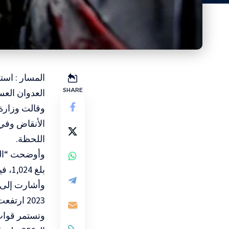
SHARE
العدوان الع
وقالت وزارة ا
الأنقاض وفي
اللحظة.
بلغ 1,024، فيما وصل عدد الإصابات إلى 3,260، إضافة إلى انتشال 784 جثماناً.
2023 ارتفعت إلى 73,035 شهيداً و173,368 مصاباً.
وتستمر قوات 