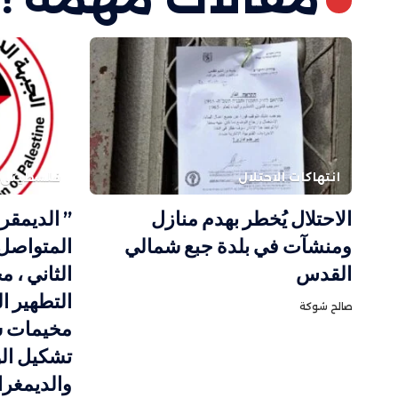
انتهاكات الاحتلال
فلسطيني
الاحتلال يُخطر بهدم منازل
” الديمقر
ومنشآت في بلدة جبع شمالي
المتواصل 
القدس
الثاني ، 
التطهير ا
صالح شوكة
مخيمات ش
تشكيل الو
والديمغر