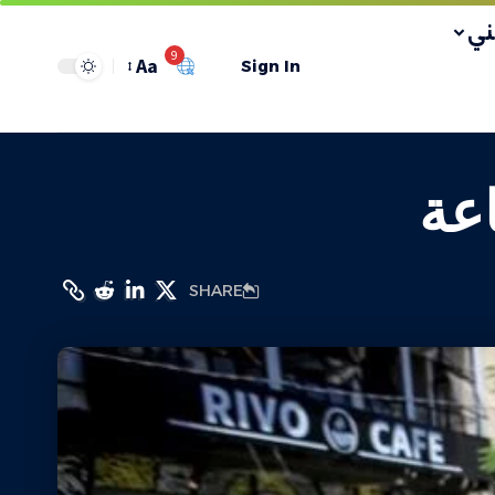
ي
9
Aa
Sign In
SHARE