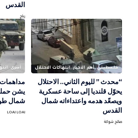
القدس
رباح
فلسطيني
أهم الاخبار
انتهاكات الاحتلال
أسرى
انته
“محدث ” لليوم الثاني.. الاحتلال
مداهمات و
يحوّل قلنديا إلى ساحة عسكرية
يشن حملة
ويصعّد هدمه واعتداءاته شمال
شمال طو
القدس
LOAI LOAI
صالح شوكة