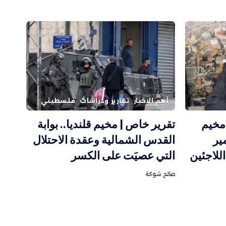
أهم الاخبار
تقارير ودراسات
فلسطيني
مخيم
تقرير خاص | مخيم قلنديا.. بوابة
ير
القدس الشمالية وعقدة الاحتلال
للاجئين
التي عصيَت على الكسر
صالح شوكة