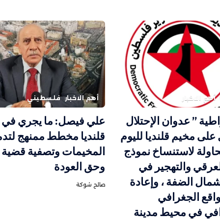
أهم الاخبار
أهم الاخبار
فلسطيني
اطية ” عدوان الإحتلال
علي فيصل: ما يجري في 
على مخيم قلنديا لليوم
قلنديا مخطط ممنهج لتدم
محاولة لاستنساخ نموذج
المخيمات وتصفية قضية ا
لعرقي والتهجير في
وحق العودة
مال الضفة ، وإعادة
صالح شوكة
اقع الجغرافي
افي في محيط مدينة