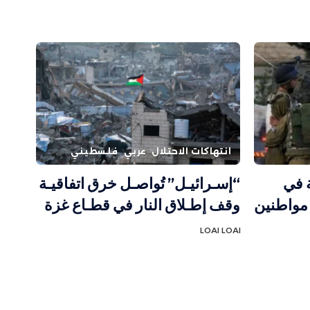
انتهاكات الاحتلال
عربي
فلسطيني
ة في
“إسـرائيـل” تُواصـل خرق اتفاقيـة
ابلس.. الاحتلال يعتقل 4 مواطنين
وقف إطـلاق النار في قطـاع غزة
LOAI LOAI