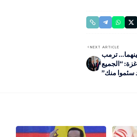
NEXT ARTICLE
بينهما… ترمب
 غزة: “الجميع
 سئموا منك”