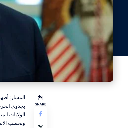
المسار: أظهر
SHARE
بجدوى الحرب 
الولايات الم
وبحسب الاستط