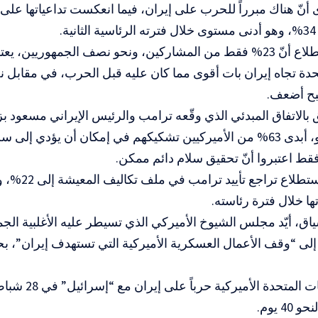
 أنّ هناك مبرراً للحرب على إيران، فيما انعكست تداعياتها على
.
وأظهر الاستطلاع أنّ 23% فقط من المشاركين، ونحو نصف الجمهوريين
ح أضعف.
حزيران/يونيو، أبدى 63% من الأميركيين تشكيكهم في إمكان أن يؤدي إلى
كما أظهر الاستط
ها خلال فترة رئاسته.
اق، أيّد ⁠مجلس الشيوخ الأميركي الذي تسيطر عليه الأغلبية ⁠الجم
لى “وقف الأعمال العسكرية الأميركية التي تستهدف إيران”، ب
وشنّت الولايات المتح
4 يوم.