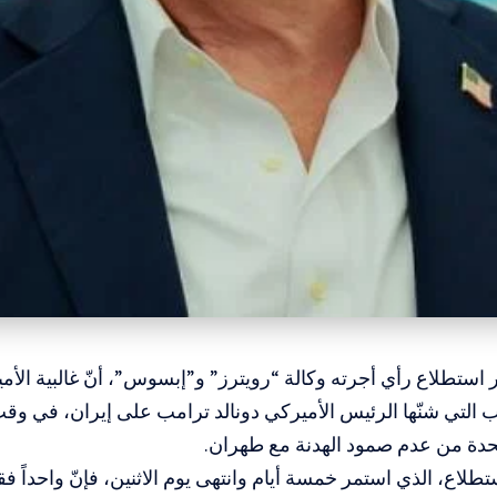
 استطلاع رأي أجرته وكالة “رويترز” و”إبسوس”، أنّ غالبية الأمي
التي شنّها الرئيس الأميركي دونالد ترامب على إيران، في وقت
تحدة من عدم صمود الهدنة مع طهران.
لاع، الذي استمر خمسة أيام وانتهى يوم الاثنين، فإنّ واحداً 