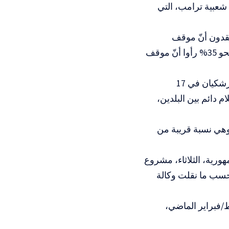
 شعبية ترامب، التي
، يعتقدون أنّ موقف
الولايات المتحدة تجاه إيران بات أقوى مما كان عليه قبل الحرب، في مقابل نحو 35% رأوا أنّ موقف
وفي ما يتعلق بالاتفاق المبدئي الذي وقّعه ترامب والرئيس الإيراني مسعود بزشكيان في 17
 سلام دائم بين البلدين،
لاع تراجع تأييد ترامب في ملف تكاليف المعيشة إلى 22%، وهي نسبة قريبة من
هورية، الثلاثاء، مشروع
حسب ما نقلت وكالة
دة الأميركية حرباً على إيران مع “إسرائيل” في 28 شباط/فبراير الماضي،