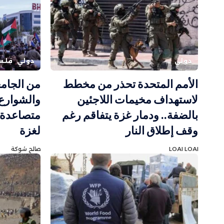
دولي
دولي
فلس
الأمم المتحدة تحذر من مخطط
من الجامع
لاستهداف مخيمات اللاجئين
والشوارع.
بالضفة.. ودمار غزة يتفاقم رغم
متصاعدة ر
وقف إطلاق النار
لغزة
LOAI LOAI
صالح شوكة