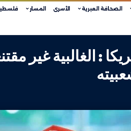
الصحافة العبرية
الأسرى
المسار
فلسطين
كا : الغالبية غير مق
عبيته