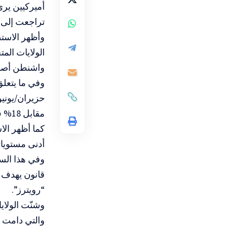
أميركيين يرى
تراجعت إلى 34%، وهو أدنى مستوى خلال فترته الرئاسية الثانية
واشنطن أصب
مقابل 18% فقط اعتبروا أنّ تحقيق سلام دائم ممكن.
أدنى مستويات
وفي هذا السي
قانون يهدف إ
“رويترز”.
والتي دامت لنحو 0