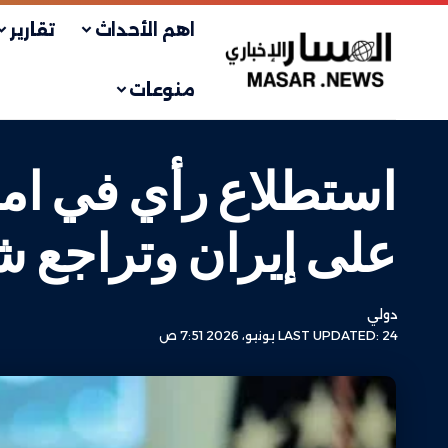
اهم الأحداث
تقارير
منوعات
استطلاع رأي في امري
على إيران وتراجع ش
دولي
LAST UPDATED: 24 يونيو، 2026 7:51 ص