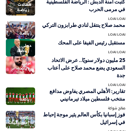
كتبت آمنة الدبش : الرياضة الفلسطينية
مقالات
في مرمى الحرب
رياضة
LOAI LOAI
محمد صلاح ينتقل لنادي طرابزون التركي
رياضة
LOAI LOAI
مستقبل رئيس الفيفا على المحك
دولي
رياضة
LOAI LOAI
25 مليون دولار سنويًا.. عرض الاتحاد
عربي
السعودي يضع محمد صلاح على أعتاب
رياضة
جدة
LOAI LOAI
تقارير: الأهلي المصري يفاوض مدافع
منتخب فلسطين ميلاد تيرمانيني
رياضة
صالح شوكة
فوز إسبانيا بكأس العالم يثير موجة إحباط
رياضة
في إسرائيل
إسرائيليات