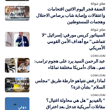
أسرى
صالح شوكة
انتهاكات
الضفة فجر اليوم الاثنين اقتحامات
الاحتلال
واعتقالات وإصابة شاب برصاص الاحتلال
فلسطيني
وهجمات للمستوطنين
صالح شوكة
السيناتور كريس مورفي: إسرائيل “لا
تتماشى” مع أهداف الأمن القومي
دولي
الأمريكي
LOAI LOAI
عبد الرحمن السيد يرد على هجوم ترامب:
نعم.. هناك «أمريكا مختلفة تمامًا»
دولي
LOAI LOAI
تقارير
لماذا رفض نتنياهو خارطة طريق “مجلس
ودراسات
السلام” بشأن غزة؟
فلسطيني
LOAI LOAI
” بالفيديو ” هل هي محاولة اغتيال؟
مقاتلات أمريكية تتدخل بعد اختراق
دولي