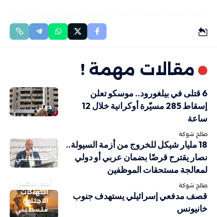
مقالات مهمة !
6 قتلى في بيلغورود.. موسكو تعلن
إسقاط 285 مسيّرة أوكرانية خلال 12
دولي
ساعة
صالح شوكة
18 مليار شيكل للخروج من أزمة السيولة..
اقتصاد
نصار يقترح قرضًا بضمان عربي أو دولي
فلسطيني
لمعالجة مستحقات الموظفين
أهم الاخبار
صالح شوكة
انتهاكات
قصف مدفعي إسرائيلي يستهدف جنوب
الاحتلال
خانيونس
فلسطيني