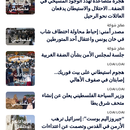
هجرة متصاعدة تهدد الوجود المسيحي في
ودراسات
الضفة.. الاحتلال والاستيطان يدفعان
فلسطيني
العائلات نحو الرحيل
صالح شوكة
مصدر أمني: إحباط محاولة اختطاف شاب
في خان يونس واعتقال أحد المتورطين
فلسطيني
صالح شوكة
جلسة لمجلس الأمن بشأن الضفة الغربية
فلسطيني
دولي
LOAI LOAI
هجوم استيطاني على بيت فوريك..
انتهاكات
إصابتان في صفوف الأهالي
الاحتلال
LOAI LOAI
وزير السياحة الفلسطيني يعلن عن إنشاء
متحف شرق يطا
فلسطيني
LOAI LOAI
“جيروزاليم بوست”: إسرائيل ترهب
انتهاكات
الأرمن في القدس وتصمت عن اعتداءات
الاحتلال