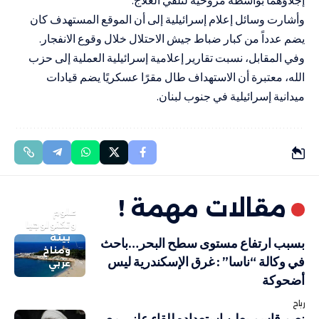
وأشارت وسائل إعلام إسرائيلية إلى أن الموقع المستهدف كان
يضم عدداً من كبار ضباط جيش الاحتلال خلال وقوع الانفجار.
وفي المقابل، نسبت تقارير إعلامية إسرائيلية العملية إلى حزب
الله، معتبرة أن الاستهداف طال مقرًا عسكريًا يضم قيادات
ميدانية إسرائيلية في جنوب لبنان.
مقالات مهمة !
علوم
وتكنولوجيا
بيئة
بسبب ارتفاع مستوى سطح البحر…باحث
ومناخ
في وكالة “ناسا” : غرق الإسكندرية ليس
عربي
أضحوكة
رباح
نعيم قاسم يعلن استعداده للقاء علني مع