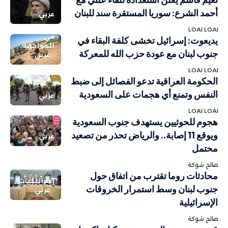
أحمد الشرع: سوريا المستقرة سند للبنان
عربي
LOAI LOAI
في
يديعوت: إسرائيل تخشى كلفة البقاء في
المواجهة
جنوب لبنان مع عودة حزب الله للمعركة
عربي
LOAI LOAI
الحكومة العراقية تدعو الفصائل إلى ضبط
النفس وتمنع أي هجمات على السعودية
عربي
LOAI LOAI
هجوم للحوثيين يستهدف جنوب السعودية
ويوقع 11 إصابة.. والرياض تحذر من تصعيد
عربي
محتمل
صالح شوكة
محادثات روما تقترب من اتفاق حول
إسرائيليات
جنوب لبنان وسط استمرار الخروقات
عربي
الإسرائيلية
صالح شوكة