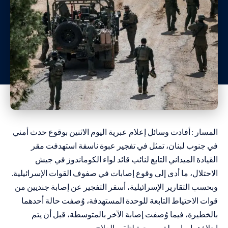
المسار : أفادت وسائل إعلام عبرية اليوم الاثنين بوقوع حدث أمني
في جنوب لبنان، تمثل في تفجير عبوة ناسفة استهدفت مقر
القيادة الميداني التابع لنائب قائد لواء الكوماندوز في جيش
الاحتلال، ما أدى إلى وقوع إصابات في صفوف القوات الإسرائيلية.
وبحسب التقارير الإسرائيلية، أسفر التفجير عن إصابة جنديين من
قوات الاحتياط التابعة للوحدة المستهدفة، وُصفت حالة أحدهما
بالخطيرة، فيما وُصفت إصابة الآخر بالمتوسطة، قبل أن يتم
إجلاؤهما بواسطة مروحية لتلقي العلاج.