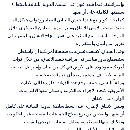
وإسرائيلية، فيما شدد عون على تمسك الدولة اللبنانية باستعادة
سلطتها الكاملة على أراضيها.
كما بحث كوبر مع قائد الجيش اللبناني العماد رودولف هيكل آليات
تنفيذ الملحق الأمني للاتفاق وسبل تعزيز التعاون العسكري خلال
المرحلة المقبلة، مع التأكيد على أهمية إنجاح الاتفاق بما يسهم في
تعزيز أمن لبنان واستقراره.
وفي السياق، كشفت تسريبات صحفية أمريكية أن واشنطن
ستضطلع بدور مباشر في مراقبة تنفيذ الاتفاق، من خلال قوات
أمريكية موجودة على الأرض في كل من لبنان وإسرائيل لمتابعة
التزام الأطراف ببنوده ورصد أي خروقات محتملة.
ووفقاً للتسريبات، سترفع هذه القوات تقاريرها إلى الإدارة
الأمريكية لاتخاذ الإجراءات اللازمة وضمان تنفيذ الالتزامات
الواردة في الاتفاق.
وينص الاتفاق الإطاري على بسط سلطة الدولة اللبنانية على كامل
أراضيها، والتحقق من نزع سلاح الجماعات المسلحة غير الحكومية
وتفكيك بنيتها العسكرية، مقابل انسحاب تدريجي للقوات
الإسرائيلية من الأراضي اللبنانية.