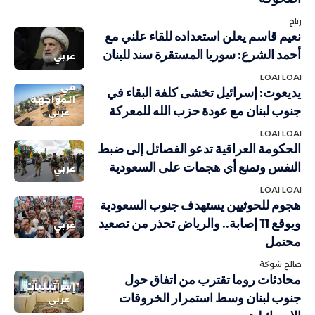
رباح
نعيم قاسم يعلن استعداده للقاء علني مع
أحمد الشرع: سوريا المستقرة سند للبنان
عربي
LOAI LOAI
في
يديعوت: إسرائيل تخشى كلفة البقاء في
المواجهة
جنوب لبنان مع عودة حزب الله للمعركة
عربي
LOAI LOAI
الحكومة العراقية تدعو الفصائل إلى ضبط
النفس وتمنع أي هجمات على السعودية
عربي
LOAI LOAI
هجوم للحوثيين يستهدف جنوب السعودية
ويوقع 11 إصابة.. والرياض تحذر من تصعيد
عربي
محتمل
صالح شوكة
محادثات روما تقترب من اتفاق حول
إسرائيليات
جنوب لبنان وسط استمرار الخروقات
عربي