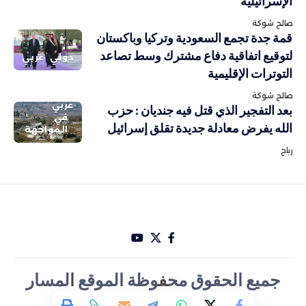
الإسرائيلية
صالح شوكة
قمة جدة تجمع السعودية وتركيا وباكستان
لتوقيع اتفاقية دفاع مشترك وسط تصاعد
دولي
عربي
التوترات الإقليمية
صالح شوكة
عربي
بعد التفجير الذي قتل فيه جنديان : حزب
في
الله يفرض معادلة جديدة تقلق إسرائيل
المواجهة
رباح
جميع الحقوق مح
ف
وظة الموقع
ا
لمسار
الأخباري تصميم Hakam