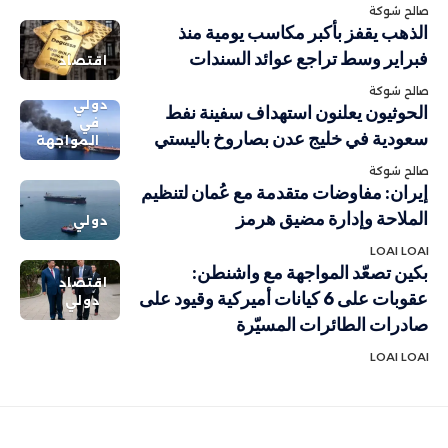
صالح شوكة
الذهب يقفز بأكبر مكاسب يومية منذ
فبراير وسط تراجع عوائد السندات
اقتصاد
صالح شوكة
دولي
الحوثيون يعلنون استهداف سفينة نفط
في
سعودية في خليج عدن بصاروخ باليستي
المواجهة
صالح شوكة
إيران: مفاوضات متقدمة مع عُمان لتنظيم
الملاحة وإدارة مضيق هرمز
دولي
LOAI LOAI
بكين تصعّد المواجهة مع واشنطن:
اقتصاد
عقوبات على 6 كيانات أميركية وقيود على
دولي
صادرات الطائرات المسيّرة
LOAI LOAI