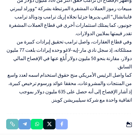
مبيعات رموز العملات المشفرة المرتبطة بشركة “وورلد ليبرتي
فاينانشال” التي يديرها جزئيا نجلاه إريك ترامب ودونالد ترامب
جونيور، كما يمتلك استثمارات أخرى في قطاع العملات المشفرة
تقدر قيمتها بملايين الدولارات.
وفي قطاع العقارات، واصل ترامب تحقيق إيرادات كبيرة من
ممتلكاته، إذ سجل نادي مار-إيه-لاغو وحده إيرادات بلغت 77 مليون
دولار، مقارنة بنحو 50 مليون دولار أُبلغ عنها في الإفصاح المالي
السابق.
كما واصل الرئيس الأمريكي منح حقوق استخدام اسمه لعدد واسع
من المنتجات والمشروعات، محققا عوائد ورسوم ترخيص كبيرة،
إذ أشار الإفصاح إلى أنه حصل على 635 مليون دولار بموجب
اتفاقية واحدة مع شركة سيليبريشن كوينز.