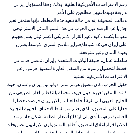
رغم الاعتراضات الأمريكية العلنية، وذلك وفقا لمسؤول إيراني
وأربعة دبلوماسيين مطلعين على الأمر.
وقالت الصحيفة إنه في حالة تنفيذ هذه الخطط، فإنها ستمثل تغيرا
جذريا عن الوضع قبل الحرب في هذا الممر المائي الاستراتيجي،
وهو ما يكشف كيف غير القرار الأمريكي الإسرائيلي بشن هجوم
على إيران في 28 شباط/فبراير ملامح الشرق الأوسط بطرق
بعيدة المدى وغير متوقعة.
سلطنة عمان، حليفة الولايات المتحدة وإيران، تمضي قدما في
خطط لتحصيل رسوم من السفن العابرة لمضيق هرمز، رغم
الاعتراضات الأمريكية العلنية
فقبل الحرب، كان مضيق هرمز ممرا دوليا بين إيران وعمان، حيث
كانت السفن تعبره بدون قيود، محملة بالنفط والغاز الطبيعي من
الخليج العربي إلى بقية أنحاء العالم. ولكن إيران فرضت حصارا
فعليا على المضيق، الذي يعتبر من نقاط الاختناق الحيوية للتجارة
العالمية، وهو ما أدى إلى ارتفاع أسعار الطاقة بشكل حاد. ومنذ
إعلانها قرار إغلاق المضيق، أطلق المسؤولون الإيرانيون تصريحات
عبروا فيها عن نيتهم استغلال المضيق لتحقيق مكاسب مالية.