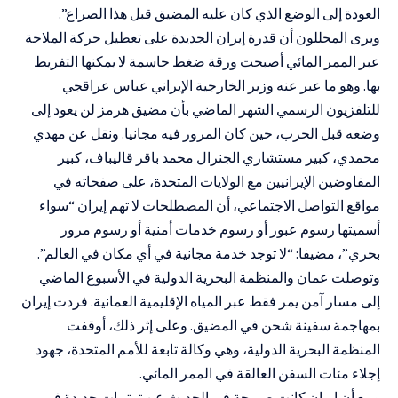
العودة إلى الوضع الذي كان عليه المضيق قبل هذا الصراع”.
ويرى المحللون أن قدرة إيران الجديدة على تعطيل حركة الملاحة
عبر الممر المائي أصبحت ورقة ضغط حاسمة لا يمكنها التفريط
بها. وهو ما عبر عنه وزير الخارجية الإيراني عباس عراقجي
للتلفزيون الرسمي الشهر الماضي بأن مضيق هرمز لن يعود إلى
وضعه قبل الحرب، حين كان المرور فيه مجانيا. ونقل عن مهدي
محمدي، كبير مستشاري الجنرال محمد باقر قاليباف، كبير
المفاوضين الإيرانيين مع الولايات المتحدة، على صفحاته في
مواقع التواصل الاجتماعي، أن المصطلحات لا تهم إيران “سواء
أسميتها رسوم عبور أو رسوم خدمات أمنية أو رسوم مرور
بحري”، مضيفا: “لا توجد خدمة مجانية في أي مكان في العالم”.
وتوصلت عمان والمنظمة البحرية الدولية في الأسبوع الماضي
إلى مسار آمن يمر فقط عبر المياه الإقليمية العمانية. فردت إيران
بمهاجمة سفينة شحن في المضيق. وعلى إثر ذلك، أوقفت
المنظمة البحرية الدولية، وهي وكالة تابعة للأمم المتحدة، جهود
إجلاء مئات السفن العالقة في الممر المائي.
ومع أن إيران كانت صريحة في الحديث عن ترتيبات جديدة في