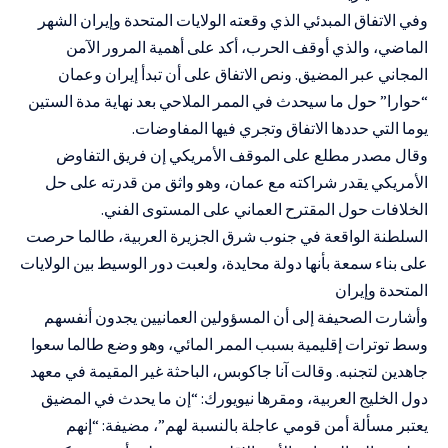
وفي الاتفاق المبدئي الذي وقعته الولايات المتحدة وإيران الشهر
الماضي، والذي أوقف الحرب، أكد على أهمية المرور الآمن
المجاني عبر المضيق. ونص الاتفاق على أن تبدأ إيران وعمان
“حوارا” حول ما سيحدث في الممر الملاحي بعد نهاية مدة الستين
يوما التي حددها الاتفاق وتجري فيها المفاوضات.
وقال مصدر مطلع على الموقف الأمريكي إن فريق التفاوض
الأمريكي يقدر شراكته مع عمان، وهو واثق من قدرته على حل
الخلافات حول المقترح العماني على المستوى الفني.
السلطنة الواقعة في جنوب شرق الجزيرة العربية، طالما حرصت
على بناء سمعة بأنها دولة محايدة، ولعبت دور الوسيط بين الولايات
المتحدة وإيران
وأشارت الصحيفة إلى أن المسؤولين العمانيين يجدون أنفسهم
وسط توترات إقليمية بسبب الممر المائي، وهو وضع طالما سعوا
جاهدين لتجنبه. وقالت آنا جاكوبس، الباحثة غير المقيمة في معهد
دول الخليج العربية، ومقرها نيويورك: “إن ما يحدث في المضيق
يعتبر مسألة أمن قومي عاجلة بالنسبة لهم”، مضيفة: “إنهم