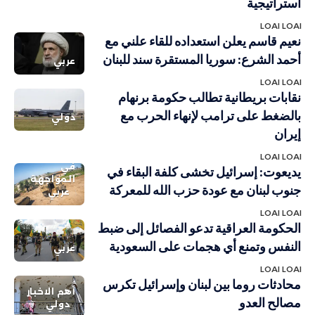
استراتيجية
LOAI LOAI
نعيم قاسم يعلن استعداده للقاء علني مع
أحمد الشرع: سوريا المستقرة سند للبنان
عربي
LOAI LOAI
نقابات بريطانية تطالب حكومة برنهام
بالضغط على ترامب لإنهاء الحرب مع
دولي
إيران
LOAI LOAI
في
يديعوت: إسرائيل تخشى كلفة البقاء في
المواجهة
جنوب لبنان مع عودة حزب الله للمعركة
عربي
LOAI LOAI
الحكومة العراقية تدعو الفصائل إلى ضبط
النفس وتمنع أي هجمات على السعودية
عربي
LOAI LOAI
محادثات روما بين لبنان وإسرائيل تكرس
أهم الاخبار
مصالح العدو
دولي