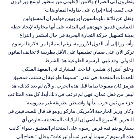
ينظرون إلى الصراع والأمن الإقليمي من منظور أوسع ويركزون
على كيفية إبقاء إيران على طاولة المفاوضات”.
ونقل عن ثلاثة دبلوماسيين أوروبيين قولهم إن المسؤولين
العمانيين قدموا جهودهم في البداية على أنها محاولة لإيجاد خطة
بديلة لتسهيل حركة التجارة البحرية في حال استمرار النزاع.
وأشاروا إلى أن الدول الأوروبية، رغم استيائها من فكرة الرسوم،
تركز الآن على ضمان تطبيقها على الأقل بطريقة لا تخالف القانون
الدولي. وقد تلبي الرسوم الطوعية هذا الشرط.
وعلق أتش إي هيليير، الباحث المشارك في المعهد الملكي
للخدمات المتحدة، في لندن: “سموها طوعية إن شئتم، فمضيق
هرمز كان مفتوحا تماما قبل هذه الحرب، والآن لم يعد كذلك، هذا
ليس من فعل عمان، فهي لم ترغب في ذلك أبدا. كل هذه المتاعب
جزء من ثمن حرب بدأتها واشنطن بطريقة غير مدروسة”.
وكان وزير الخارجية الأمريكي ماركو روبيو قد قال للصحافيين في
البحرين الأسبوع الماضي إن الولايات المتحدة ستعارض أي
سيناريو يتم فيه فرض رسوم على استخدام المضيق، سواء أكانت
هذه الرسوم “رسوما أو ضرائب أو تبرعات”. وقال: “نحتاج إلى