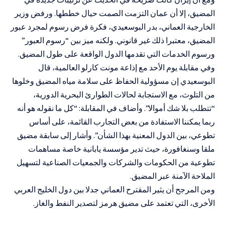
المضيق، إلا أن عمان التزمت الصمت حيال خططها. ورفض وزير
الخارجية العماني، بدر البوسعيدي، فكرة فرض رسوم لمجرد عبور
المضيق، معتبرا ذلك غير قانوني. ولكنه ميز بين “رسوم العبور”
ورسوم الخدمات التي تقدمها الدول الواقعة على طول المضيق.
وفي مقابلة يوم الأحد مع إذاعة مونت كارلو العالمية، قال
البوسعيدي إن مسؤولية الحفاظ على سلامة مياه المضيق وخلوها
من التلوث، مع الاستجابة لحالات الطوارئ البحرية الدورية،
“تتطلب بلا شك أموالا”. وأضاف في المقابلة: “كل ما نقوله هو أنه
ربما يمكننا الاستفادة من بعض التجارب القائمة، على أساس
تطوعي، بين الدول المعنية بهذا الشأن”. وأشار إلى سابقة مضيق
ملقا وسنغافورة، حيث تدير مؤسسة يابانية خاصة مساهمات
تطوعية من الحكومات والشركات والجمعيات الصناعية لتسهيل
الملاحة الآمنة عبر المضيق.
ومن المرجح أن يثير المقترح العماني جدلا بين دول الخليج العربي
الأخرى، التي تعتمد على مضيق هرمز لتصدير النفط والغاز.