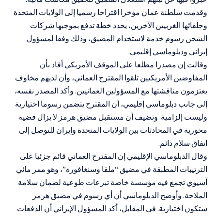
وقدمت سلطنة عمان مؤخرا اقتراحا رسميا إلى الولايات المتحدة
وحلفائها الغربيين الآخرين، يحدد خطة تدفع بموجبها شركات
الشحن رسوم خدمة لاستخدام المضيق، وذلك وفقا لمسؤول
إيراني ودبلوماسي إقليمي.
وقالت إن مصدرا مطلعا على الموقف الأمريكي أفاد بأن
المفاوضين الأمريكيين تلقوا المقترح العماني، وأن لديهم مخاوف
يعتزمون مناقشتها مع المسؤولين العمانيين. وأكد المصدر نفسه،
إلى جانب دبلوماسي إقليمي، أن المقترح يتضمن رسوما اختيارية
وليست إلزامية. وتضيف أن مستقبل مضيق هرمز لا يزال قضية
محورية في المحادثات بين الولايات المتحدة وإيران للتوصل إلى
اتفاق سلام دائم.
وقال الدبلوماسي الإقليمي إن المقترح العماني قائم جزئيا على
الترتيبات المطبقة في مضيق “ملقا وسنغافورة”، وهو ممر مائي
آسيوي تجمع فيه مؤسسة خاصة تبرعات طوعية لضمان سلامة
الملاحة. وأوضح الدبلوماسي أن أي رسوم في مضيق هرمز
ستكون اختيارية. في المقابل، أكد المسؤول الإيراني أن الدفعات