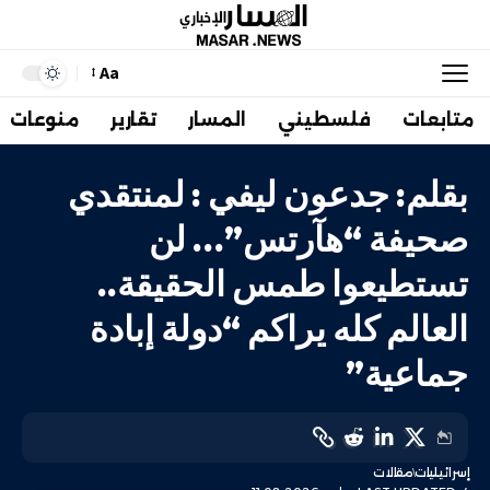
Aa
متابعات
فلسطيني
المسار
تقارير
منوعات
بقلم: جدعون ليفي : لمنتقدي
صحيفة “هآرتس”… لن
تستطيعوا طمس الحقيقة..
العالم كله يراكم “دولة إبادة
جماعية”
إسرائيليات
مقالات