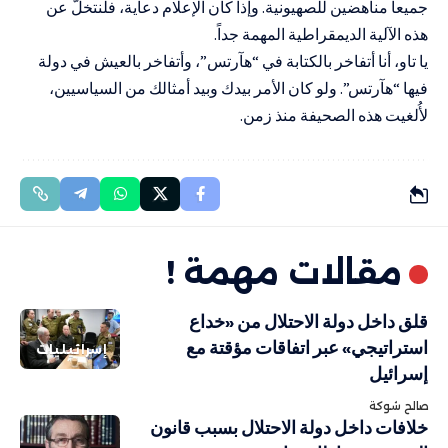
جميعاً مناهضين للصهيونية. وإذا كان الإعلام دعاية، فلنتخلّ عن
هذه الآلية الديمقراطية المهمة جداً.
يا تاو، أنا أتفاخر بالكتابة في “هآرتس”، وأتفاخر بالعيش في دولة
فيها “هآرتس”. ولو كان الأمر بيدك وبيد أمثالك من السياسيين،
لأُلغيت هذه الصحيفة منذ زمن.
مقالات مهمة !
قلق داخل دولة الاحتلال من «خداع
استراتيجي» عبر اتفاقات مؤقتة مع
إسرائيليات
إسرائيل
صالح شوكة
خلافات داخل دولة الاحتلال بسبب قانون