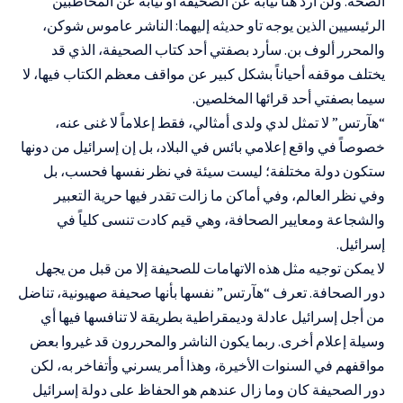
الصحة. ولن أرد هنا نيابة عن الصحيفة أو نيابة عن المخاطبين
الرئيسيين الذين يوجه تاو حديثه إليهما: الناشر عاموس شوكن،
والمحرر ألوف بن. سأرد بصفتي أحد كتاب الصحيفة، الذي قد
يختلف موقفه أحياناً بشكل كبير عن مواقف معظم الكتاب فيها، لا
سيما بصفتي أحد قرائها المخلصين.
“هآرتس” لا تمثل لدي ولدى أمثالي، فقط إعلاماً لا غنى عنه،
خصوصاً في واقع إعلامي بائس في البلاد، بل إن إسرائيل من دونها
ستكون دولة مختلفة؛ ليست سيئة في نظر نفسها فحسب، بل
وفي نظر العالم، وفي أماكن ما زالت تقدر فيها حرية التعبير
والشجاعة ومعايير الصحافة، وهي قيم كادت تنسى كلياً في
إسرائيل.
لا يمكن توجيه مثل هذه الاتهامات للصحيفة إلا من قبل من يجهل
دور الصحافة. تعرف “هآرتس” نفسها بأنها صحيفة صهيونية، تناضل
من أجل إسرائيل عادلة وديمقراطية بطريقة لا تنافسها فيها أي
وسيلة إعلام أخرى. ربما يكون الناشر والمحررون قد غيروا بعض
مواقفهم في السنوات الأخيرة، وهذا أمر يسرني وأتفاخر به، لكن
دور الصحيفة كان وما زال عندهم هو الحفاظ على دولة إسرائيل