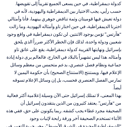
كدولة ديمقراطية، في حين يسعى الجميع تقريباً إلى تقويضها.
حسب رأيي، يجب الاختيار بين الديمقراطية واليهودية، لأنه في
دولة تعيش فيها قوميتان وثمة تناقض جوهري بينهما، فأنا وأمثالي
اخترنا الديمقراطية، في حين اختار تاو وأمثاله اليهودية. وما زالت
“هآرتس” تؤمن بوجود الاثنتين. لن تكون ديمقراطية في واقع وجود
شعبين ودولة واحدة، لذلك فإن الخطر الأكثر ضرراً الذي يلحق
بإسرائيل ونهايتها القريبة كدولة ديمقراطية، يقع على عاتق تاو
وأمثاله. هذا ليس تشهيراً بالبلاد في الخارج، فالعالم يرى دولة إبادة
جماعية ونظام فصل عنصري، بدعم متحمس من معظم وسائل
الإعلام فيها، ويستنتج (الاستنتاج الصحيح) بأن حكومة اليمين لا
تمارس الفصل العنصري فحسب، بل إن وسائل الإعلام تسوقه
أيضاً.
بهذا المعنى، لا تمتلك إسرائيل حتى الآن وسيلة إعلامية أكثر فعالية
من “هآرتس”. يعتقد كثيرون من الذين ينتقدون إسرائيل أن
الصحيفة مجرد غطاء يجب كشفه. ربما يكونون على حق، ففي هذه
الأثناء تستخدم الصحيفة آخر ورقة رابحة لإثبات وجود
“الديمقراطية الوحيدة في الشرق الأوسط”، وهي حرية التعبير في