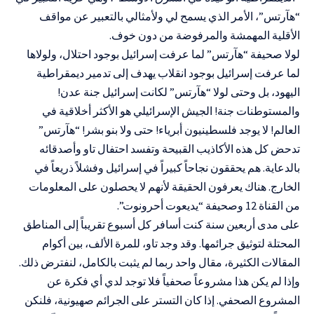
“هآرتس”، الأمر الذي يسمح لي ولأمثالي بالتعبير عن مواقف
الأقلية المهمشة والمرفوضة من دون خوف.
لولا صحيفة “هآرتس” لما عرفت إسرائيل بوجود احتلال، ولولاها
لما عرفت إسرائيل بوجود انقلاب يهدف إلى تدمير ديمقراطية
اليهود، بل وحتى لولا “هآرتس” لكانت إسرائيل جنة عدن!
والمستوطنات جنة! الجيش الإسرائيلي هو الأكثر أخلاقية في
العالم! لا يوجد فلسطينيون أبرياء! حتى ولا بنو بشر! “هآرتس”
تدحض كل هذه الأكاذيب القبيحة وتفسد احتفال تاو وأصدقائه
بالدعاية. هم يحققون نجاحاً كبيراً في إسرائيل وفشلاً ذريعاً في
الخارج. هناك يعرفون الحقيقة لأنهم لا يحصلون على المعلومات
من القناة 12 وصحيفة “يديعوت أحرونوت”.
على مدى أربعين سنة كنت أسافر كل أسبوع تقريباً إلى المناطق
المحتلة لتوثيق جرائمها. وقد وجد تاو، للمرة الألف، بين أكوام
المقالات الكثيرة، مقال واحد ربما لم يثبت بالكامل، لنفترض ذلك.
وإذا لم يكن هذا مشروعاً صحفياً فلا توجد لدي أي فكرة عن
المشروع الصحفي. إذا كان التستر على الجرائم صهيونية، فلنكن