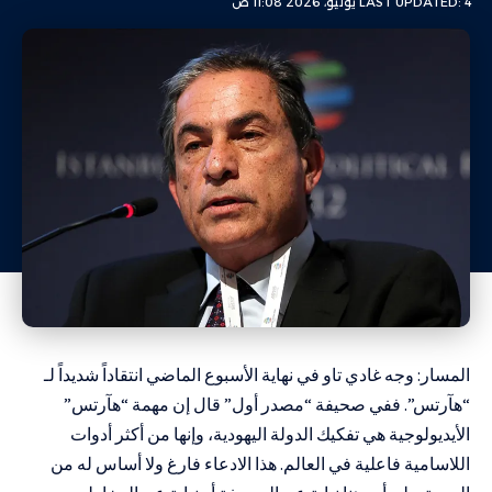
LAST UPDATED: 4 يوليو، 2026 11:08 ص
المسار: وجه غادي تاو في نهاية الأسبوع الماضي انتقاداً شديداً لـ
“هآرتس”. ففي صحيفة “مصدر أول” قال إن مهمة “هآرتس”
الأيديولوجية هي تفكيك الدولة اليهودية، وإنها من أكثر أدوات
اللاسامية فاعلية في العالم. هذا الادعاء فارغ ولا أساس له من