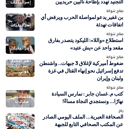
التجنيد تهدد بإطاحة نائبين حريديين
إسرائيليات
صالح شوكة
بن غفير يدعو لمواصلة الحرب ويرفض أي
اتفاقات تهدئة
إسرائيليات
صالح شوكة
استطلاع «واللا»: الليكود يتصدر بفارق
مقعد واحد عن «يش عتيد»
إسرائيليات
صالح شوكة
أهم الاخبار
ضغوط أميركية لإغلاق 3 جبهات.. واشنطن
إسرائيليات
تدفع إسرائيل نحو إنهاء القتال في غزة
دولي
ولبنان وإيران
صالح شوكة
كتب م. غسان جابر : نمارس السيادة
فلسطيني
نهارًا… ونستجدي النجاة مساءً!
مقالات
رباح
إسرائيليات
الصحافة العبرية… الملف اليومي الصادر
الصحافة
عن المكتب الصحافي التابع للجبهة
العبرية