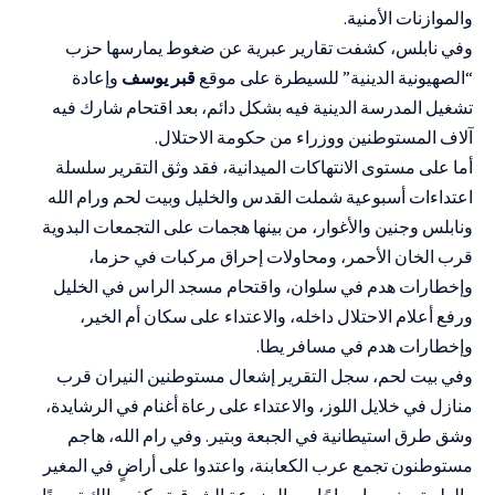
والموازنات الأمنية.
وفي نابلس، كشفت تقارير عبرية عن ضغوط يمارسها حزب
“الصهيونية الدينية” للسيطرة على موقع
قبر يوسف
وإعادة
تشغيل المدرسة الدينية فيه بشكل دائم، بعد اقتحام شارك فيه
آلاف المستوطنين ووزراء من حكومة الاحتلال.
أما على مستوى الانتهاكات الميدانية، فقد وثق التقرير سلسلة
اعتداءات أسبوعية شملت القدس والخليل وبيت لحم ورام الله
ونابلس وجنين والأغوار، من بينها هجمات على التجمعات البدوية
قرب الخان الأحمر، ومحاولات إحراق مركبات في حزما،
وإخطارات هدم في سلوان، واقتحام مسجد الراس في الخليل
ورفع أعلام الاحتلال داخله، والاعتداء على سكان أم الخير،
وإخطارات هدم في مسافر يطا.
وفي بيت لحم، سجل التقرير إشعال مستوطنين النيران قرب
منازل في خلايل اللوز، والاعتداء على رعاة أغنام في الرشايدة،
وشق طرق استيطانية في الجبعة وبتير. وفي رام الله، هاجم
مستوطنون تجمع عرب الكعابنة، واعتدوا على أراضٍ في المغير