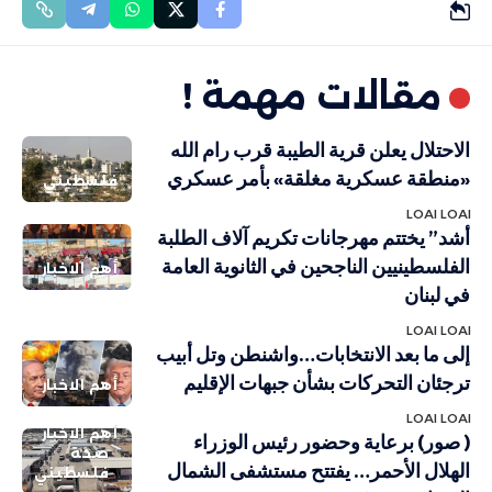
مقالات مهمة !
الاحتلال يعلن قرية الطيبة قرب رام الله
«منطقة عسكرية مغلقة» بأمر عسكري
فلسطيني
LOAI LOAI
أشد” يختتم مهرجانات تكريم آلاف الطلبة
الفلسطينيين الناجحين في الثانوية العامة
أهم الاخبار
في لبنان
LOAI LOAI
إلى ما بعد الانتخابات…واشنطن وتل أبيب
ترجئان التحركات بشأن جبهات الإقليم
أهم الاخبار
LOAI LOAI
أهم الاخبار
( صور) برعاية وحضور رئيس الوزراء
صحة
الهلال الأحمر… يفتتح مستشفى الشمال
فلسطيني