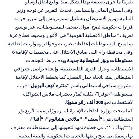
تقريبًا ما جرى تصنيفه بهذا الشكل منذ توقيع اتفاق أوسلو.
وفي السياق المالي والسياسي، تحدث التقرير عن توجه وزير
المالية ووزير الاستيطان بتسلئيل سموتريتش إلى تمرير حزمة
قرارات حكومية لضخ أموال ضخمة للمستوطنات، عبر توسيع
تعريف “مناطق الأفضلية القومية” في الأغوار ومحيط قطاع غزة،
بما يمنح المستوطنات إعفاءات ضريبية وحوافز وموازنات إضافية.
وفي محافظة رام الله، صادق الاحتلال على مخططات لإقامة
6
مستوطنات وبؤر استيطانية جديدة
بهدف ربط التجمعات
الاستيطانية وعزل القرى الفلسطينية، وإنشاء تواصل جغرافي
استيطاني يمتد باتجاه جدار الفصل. كما يخطط الاحتلال لإقامة
مشروع سياحي استيطاني باسم
“منتزه كهف اليوبيل”
قرب
مستوطنة “عوفرا”، بكلفة تُقدّر بعشرات ملايين الشواكل،
لاستقطاب نحو
200 ألف زائر سنويًا
.
كما منحت وزارة الداخلية الإسرائيلية رموزًا رسمية لأربع بؤر
استيطانية، هي:
“أسيف”
،
“ملائخي هشالوم”
،
“أفيا”
،
و**”ييتاف”**، في خطوة تمهد لتحويلها إلى مستوطنات معترف
بها رسميًا، بما يتيح ربطها بالخدمات الحكومية والبنية التحتية