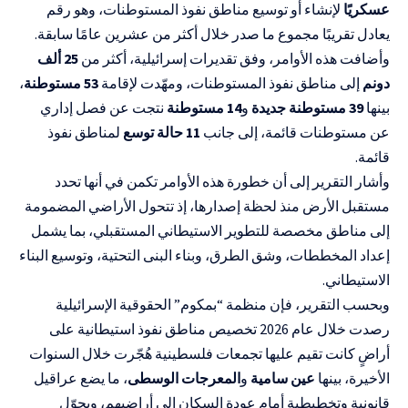
عسكريًا
لإنشاء أو توسيع مناطق نفوذ المستوطنات، وهو رقم
يعادل تقريبًا مجموع ما صدر خلال أكثر من عشرين عامًا سابقة.
وأضافت هذه الأوامر، وفق تقديرات إسرائيلية، أكثر من
25 ألف
دونم
إلى مناطق نفوذ المستوطنات، ومهّدت لإقامة
53 مستوطنة
،
بينها
39 مستوطنة جديدة
و
14 مستوطنة
نتجت عن فصل إداري
عن مستوطنات قائمة، إلى جانب
11 حالة توسع
لمناطق نفوذ
قائمة.
وأشار التقرير إلى أن خطورة هذه الأوامر تكمن في أنها تحدد
مستقبل الأرض منذ لحظة إصدارها، إذ تتحول الأراضي المضمومة
إلى مناطق مخصصة للتطوير الاستيطاني المستقبلي، بما يشمل
إعداد المخططات، وشق الطرق، وبناء البنى التحتية، وتوسيع البناء
الاستيطاني.
وبحسب التقرير، فإن منظمة “بمكوم” الحقوقية الإسرائيلية
رصدت خلال عام 2026 تخصيص مناطق نفوذ استيطانية على
أراضٍ كانت تقيم عليها تجمعات فلسطينية هُجّرت خلال السنوات
الأخيرة، بينها
عين سامية
و
المعرجات الوسطى
، ما يضع عراقيل
قانونية وتخطيطية أمام عودة السكان إلى أراضيهم، ويحوّل