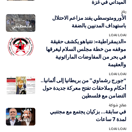
الميداني في غزة
رباح
الأورومتوسطي يفند مزاعم الاحتلال
باستهداف المدنيين بالضفة
فلسطيني
LOAI LOAI
«الديمقراطية»: نتنياهو يكشف حقيقة
أهم الاخبار
موقفه من خطة مجلس السلام ليغرقها
فلسطيني
في بحر من المفاوضات الماراثونية
والعقيمة
LOAI LOAI
تقارير
“جورج رشماوي” من بريطانيا إلى ألمانيا..
ودراسات
أحكام وملاحقات تفتح معركة جديدة حول
دولي
التضامن مع فلسطين
صالح شوكة
دولي
في سابقة… بزكيان يجتمع مع مجتنبي
أهم
لمدة 7 ساعات
الاخبار
LOAI LOAI