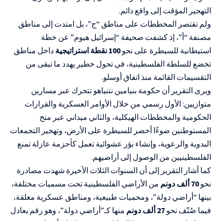
التهجير المؤقت إلى واقع دائم.
ولم تقتصر المخططات على مناطق “ج”، بل امتدت إلى مناطق
مصنفة “أ”، إذ كشفت صحيفة “إسرائيل هيوم” عن خطة
استيطانية للسيطرة على نحو
100 نقطة استراتيجية
داخل مناطق
تخضع للسلطة الفلسطينية، في تحول خطير يهدد ما تبقى من
التقسيمات القائمة منذ اتفاق أوسلو.
ويرى التقرير أن حكومة بنيامين نتنياهو تتحرك عبر مسارين
متوازيين: الأول رسمي من خلال الأوامر العسكرية والقرارات
الحكومية والمخططات الهيكلية، والثاني ميداني عبر منح
المستوطنين ضوءًا أخضر للسيطرة على الأرض، وتهجير التجمعات
البدوية والرعوية، وإنشاء بؤر عشوائية تعمل كأحزمة عازلة تمنع
الفلسطينيين من الوصول إلى أراضيهم.
كما أشار التقرير إلى أن السنوات الثلاث الأخيرة شهدت مصادرة
نحو
70 ألف دونم
من الأراضي الفلسطينية تحت مسميات مختلفة،
بينها “أراضي دولة”، ومحميات طبيعية، ومناطق عسكرية مغلقة،
فيما صُنّف نحو
27 ألف دونم
منها كـ”أراضي دولة”، وهو رقم يعادل