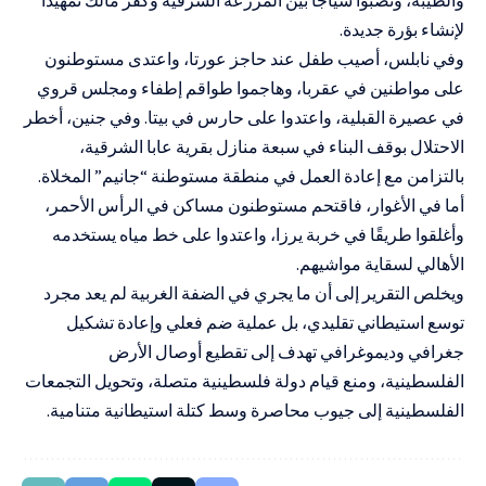
والطيبة، ونصبوا سياجًا بين المزرعة الشرقية وكفر مالك تمهيدًا
لإنشاء بؤرة جديدة.
وفي نابلس، أصيب طفل عند حاجز عورتا، واعتدى مستوطنون
على مواطنين في عقربا، وهاجموا طواقم إطفاء ومجلس قروي
في عصيرة القبلية، واعتدوا على حارس في بيتا. وفي جنين، أخطر
الاحتلال بوقف البناء في سبعة منازل بقرية عابا الشرقية،
بالتزامن مع إعادة العمل في منطقة مستوطنة “جانيم” المخلاة.
أما في الأغوار، فاقتحم مستوطنون مساكن في الرأس الأحمر،
وأغلقوا طريقًا في خربة يرزا، واعتدوا على خط مياه يستخدمه
الأهالي لسقاية مواشيهم.
ويخلص التقرير إلى أن ما يجري في الضفة الغربية لم يعد مجرد
توسع استيطاني تقليدي، بل عملية ضم فعلي وإعادة تشكيل
جغرافي وديموغرافي تهدف إلى تقطيع أوصال الأرض
الفلسطينية، ومنع قيام دولة فلسطينية متصلة، وتحويل التجمعات
الفلسطينية إلى جيوب محاصرة وسط كتلة استيطانية متنامية.