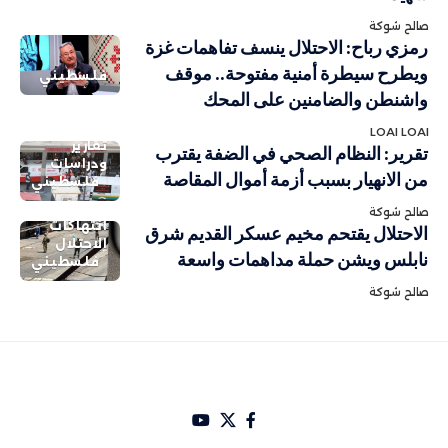
صالح شوكة
رمزي رباح: الاحتلال ينسف تفاهمات غزة
ويطرح سيطرة أمنية مفتوحة.. موقف
فلسطيني
واشنطن والضامنين على المحك
LOAI LOAI
تقارير
تقرير: النظام الصحي في الضفة يقترب
ودراسات
من الانهيار بسبب أزمة أموال المقاصة
فلسطيني
صالح شوكة
انتهاكات
الاحتلال يقتحم مخيم عسكر القديم شرق
الاحتلال
نابلس ويشن حملة مداهمات واسعة
فلسطيني
صالح شوكة