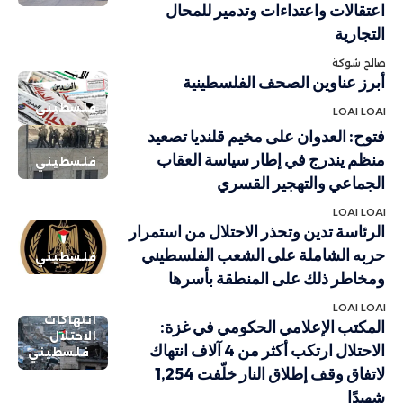
اعتقالات واعتداءات وتدمير للمحال
التجارية
صالح شوكة
أبرز عناوين الصحف الفلسطينية
فلسطيني
LOAI LOAI
فتوح: العدوان على مخيم قلنديا تصعيد
منظم يندرج في إطار سياسة العقاب
فلسطيني
الجماعي والتهجير القسري
LOAI LOAI
الرئاسة تدين وتحذر الاحتلال من استمرار
حربه الشاملة على الشعب الفلسطيني
فلسطيني
ومخاطر ذلك على المنطقة بأسرها
LOAI LOAI
انتهاكات
المكتب الإعلامي الحكومي في غزة:
الاحتلال
الاحتلال ارتكب أكثر من 4 آلاف انتهاك
فلسطيني
لاتفاق وقف إطلاق النار خلّفت 1,254
شهيدًا