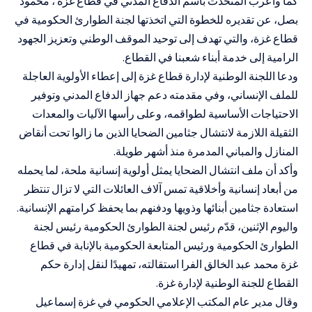
كما وأعرب المتحدث باسم الدفاع المدني في قطاع غزة ، محمود
بصل، عن تقديره للخطوة التي اتخذتها لجنة الطوارئ الحكومية في
قطاع غزة، والتي تهدف إلى توحيد الموقف الوطني وتعزيز الجهود
الرامية إلى خدمة أبناء شعبنا في القطاع.
ودعا اللجنة الوطنية لإدارة قطاع غزة إلى إعطاء الأولوية العاجلة
للملف الإنساني، وفي مقدمته دعم جهاز الدفاع المدني وتوفير
الاحتياجات الأساسية لطواقمه، وعلى رأسها الآليات والمعدات
الثقيلة اللازمة لانتشال جثامين الضحايا الذين ما زالوا تحت أنقاض
المنازل والمباني المدمرة منذ أشهر طويلة.
وأكد أن ملف انتشال الضحايا يمثل أولوية إنسانية ملحة، لما يحمله
من أبعاد إنسانية وأخلاقية تمس آلاف العائلات التي لا تزال تنتظر
استعادة جثامين أبنائها وذويها ودفنهم بما يحفظ كرامتهم الإنسانية.
واليوم الإثنين، قدّم رئيس لجنة الطوارئ الحكومية رئيس لجنة
الطوارئ الحكومية ورئيس المتابعة الحكومية بالإنابة في قطاع
غزة محمد عبد الخالق الفرا استقالته، تمهيدًا لنقل إدارة حكم
القطاع للجنة الوطنية لإدارة غزة.
وقال مدير عام المكتب الإعلامي الحكومي في غزة إسماعيل