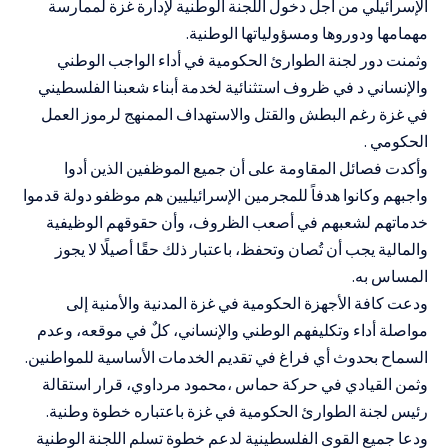
الإسرائيلي من أجل دخول اللجنة الوطنية لإدارة غزة لممارسة
مهمامها ودوروها ومسؤولياتها الوطنية.
وثمنت دور لجنة الطوارئ الحكومية في أداء الواجب الوطني
والإنساني د في ظروف استثنائية لخدمة أبناء شعبنا الفلسطيني
في غزة رغم البطش والقتل والاستهداف الممنهج لرموز العمل
الحكومي .
وأكدت فصائل المقاومة على أن جميع الموظفين الذين أدوا
واجبهم وكانوا هدفاً للمجرمين الإسرائيليين هم موظفو دولة قدموا
خدماتهم لشعبهم في أصعب الظروف، وأن حقوقهم الوظيفية
والمالية يجب أن تُصان وتحفظ، باعتبار ذلك حقًا أصيلًا لا يجوز
المساس به.
ودعت كافة الأجهزة الحكومية في غزة المدنية والأمنية إلى
مواصلة أداء وتكليفهم الوطني والإنساني، كلٌ في موقعه، وعدم
السماح بحدوث أي فراغ في تقديم الخدمات الأساسية للمواطنين.
وثمن القيادي في حركة حماس ،محمود مرداوي، قرار استقالة
رئيس لجنة الطوارئ الحكومية في غزة باعتباره خطوة وطنية.
ودعا جميع القوى الفلسطينية لدعم خطوة تسلم اللجنة الوطنية