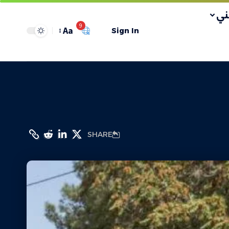
ي
9
Aa
Sign In
SHARE