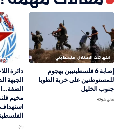
انتهاكات الاحتلال
فلسطيني
أهم الاخبار
إصابة 6 فلسطينيين بهجوم
دائرة الل
للمستوطنين على خربة الطوبا
الجبهة ال
جنوب الخليل
الضفة…ال
مخيم قلند
صالح شوكة
استهداف ح
الفلسطين
رباح