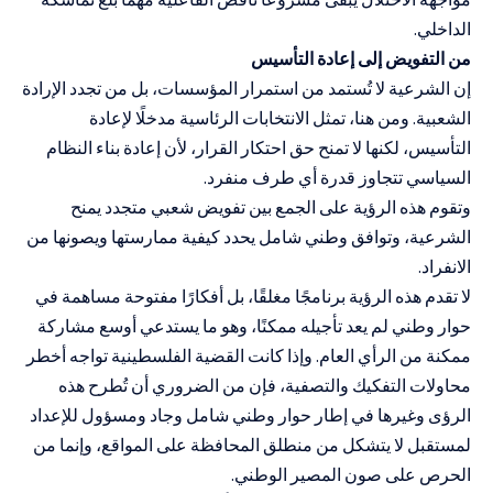
الداخلي.
من التفويض إلى إعادة التأسيس
إن الشرعية لا تُستمد من استمرار المؤسسات، بل من تجدد الإرادة
الشعبية. ومن هنا، تمثل الانتخابات الرئاسية مدخلًا لإعادة
التأسيس، لكنها لا تمنح حق احتكار القرار، لأن إعادة بناء النظام
السياسي تتجاوز قدرة أي طرف منفرد.
وتقوم هذه الرؤية على الجمع بين تفويض شعبي متجدد يمنح
الشرعية، وتوافق وطني شامل يحدد كيفية ممارستها ويصونها من
الانفراد.
لا تقدم هذه الرؤية برنامجًا مغلقًا، بل أفكارًا مفتوحة مساهمة في
حوار وطني لم يعد تأجيله ممكنًا، وهو ما يستدعي أوسع مشاركة
ممكنة من الرأي العام. وإذا كانت القضية الفلسطينية تواجه أخطر
محاولات التفكيك والتصفية، فإن من الضروري أن تُطرح هذه
الرؤى وغيرها في إطار حوار وطني شامل وجاد ومسؤول للإعداد
لمستقبل لا يتشكل من منطلق المحافظة على المواقع، وإنما من
الحرص على صون المصير الوطني.