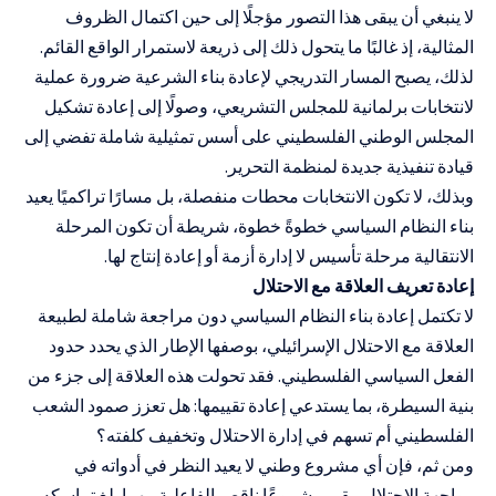
لا ينبغي أن يبقى هذا التصور مؤجلًا إلى حين اكتمال الظروف
المثالية، إذ غالبًا ما يتحول ذلك إلى ذريعة لاستمرار الواقع القائم.
لذلك، يصبح المسار التدريجي لإعادة بناء الشرعية ضرورة عملية
لانتخابات برلمانية للمجلس التشريعي، وصولًا إلى إعادة تشكيل
المجلس الوطني الفلسطيني على أسس تمثيلية شاملة تفضي إلى
قيادة تنفيذية جديدة لمنظمة التحرير.
وبذلك، لا تكون الانتخابات محطات منفصلة، بل مسارًا تراكميًا يعيد
بناء النظام السياسي خطوةً خطوة، شريطة أن تكون المرحلة
الانتقالية مرحلة تأسيس لا إدارة أزمة أو إعادة إنتاج لها.
إعادة تعريف العلاقة مع الاحتلال
لا تكتمل إعادة بناء النظام السياسي دون مراجعة شاملة لطبيعة
العلاقة مع الاحتلال الإسرائيلي، بوصفها الإطار الذي يحدد حدود
الفعل السياسي الفلسطيني. فقد تحولت هذه العلاقة إلى جزء من
بنية السيطرة، بما يستدعي إعادة تقييمها: هل تعزز صمود الشعب
الفلسطيني أم تسهم في إدارة الاحتلال وتخفيف كلفته؟
ومن ثم، فإن أي مشروع وطني لا يعيد النظر في أدواته في
مواجهة الاحتلال يبقى مشروعًا ناقص الفاعلية مهما بلغ تماسكه