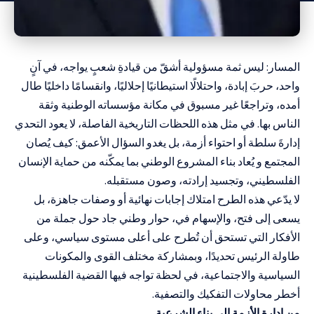
المسار: ليس ثمة مسؤولية أشقّ من قيادةِ شعبٍ يواجه، في آنٍ
واحد، حربَ إبادة، واحتلالًا استيطانيًا إحلاليًا، وانقسامًا داخليًا طال
أمده، وتراجعًا غير مسبوق في مكانة مؤسساته الوطنية وثقة
الناس بها. في مثل هذه اللحظات التاريخية الفاصلة، لا يعود التحدي
إدارةَ سلطة أو احتواء أزمة، بل يغدو السؤال الأعمق: كيف يُصان
المجتمع و يُعاد بناء المشروع الوطني بما يمكّنه من حماية الإنسان
الفلسطيني، وتجسيد إرادته، وصون مستقبله.
لا يدّعي هذه الطرح امتلاك إجابات نهائية أو وصفات جاهزة، بل
يسعى إلى فتح، والإسهام في، حوار وطني جاد حول جملة من
الأفكار التي تستحق أن تُطرح على أعلى مستوى سياسي، وعلى
طاولة الرئيس تحديدًا، وبمشاركة مختلف القوى والمكونات
السياسية والاجتماعية، في لحظة تواجه فيها القضية الفلسطينية
أخطر محاولات التفكيك والتصفية.
من إدارة الأزمة إلى بناء الشرعية