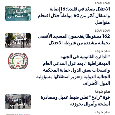
LOAI LOAI
انتهاكات
الاحتلال يصعّد في قلنديا: 16 إصابة
الاحتلال
واعتقال أكثر من 60 مواطناً خلال اقتحام
فلسطيني
متواصل
LOAI LOAI
انتهاكات
162 مستوطنًا يقتحمون المسجد الأقصى
الاحتلال
بحماية مشددة من شرطة الاحتلال
فلسطيني
صالح شوكة
“الدائرة القانونية في الجبهة
دولي
الديمقراطية”، بعد عزل المدعي العام
فلسطيني
وانسحاب بعض الدول حماية المحكمة
الجنائية الدولية وتعزيز استقلالها مسؤولية
الدول الأطراف
صالح شوكة
قوة “رادع” تعلن ضبط عميل ومصادرة
أسلحة وأموال بحوزته
فلسطيني
صالح شوكة