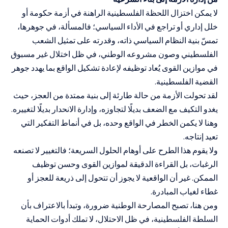
لا يمكن اختزال اللحظة الفلسطينية الراهنة في أزمة حكومة أو
خلل إداري أو تراجع في الأداء السياسي؛ فالمسألة، في جوهرها،
تمسّ بنية النظام السياسي ذاته، وقدرته على تمثيل الشعب
الفلسطيني وصون مشروعه الوطني، في ظل اختلال غير مسبوق
في موازين القوى يُعاد توظيفه لإعادة تشكيل الواقع بما يهدد جوهر
القضية الفلسطينية.
لقد تحولت الأزمة من حالة طارئة إلى بنية ممتدة من العجز، حيث
يغدو التكيف مع الضعف بديلًا لتجاوزه، وإدارة الانحدار بديلًا لتغييره.
وهنا لا يكمن الخطر في الواقع وحده، بل في أنماط التفكير التي
تعيد إنتاجه.
ولا يقوم هذا الطرح على أوهام الحلول السريعة؛ فالتغيير لا تصنعه
الرغبات، بل القراءة الدقيقة لموازين القوى وحسن توظيف
الممكن. غير أن الواقعية لا يجوز أن تتحول إلى ذريعة للعجز أو
غطاء لغياب المبادرة.
ومن هنا، تصبح المصارحة الوطنية ضرورة، وتبدأ بالاعتراف بأن
السلطة الفلسطينية، في ظل الاحتلال، لا تملك أدوات الحماية