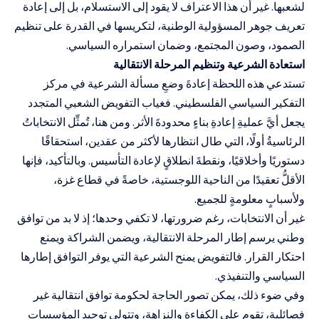
لشعبها. غير أن هذا الاعتراف لا يقود إلى الاستسلام، بل إلى إعادة
تعريف جوهر المسؤولية الوطنية، لتكريسها في القدرة على تنظيم
الصمود، وصون المجتمع، وضمان استمراره السياسي.
استعادة الشرعية وتنظيم المرحلة الانتقالية
تستدعي هذه اللحظة إعادةَ وضعِ مسألة الشرعية في مركز
التفكير السياسي الفلسطيني. فغياب التفويض الشعبي المتجدد
يجعل أيَّ عمليةِ إعادةِ بناءٍ محدودةَ الأثر. ومن هنا، تُمثِّل الانتخاباتُ
الرئاسيةُ أولًا، التي طال انتظارها لأكثر من عقدين، استحقاقًا
دستوريًا وأخلاقيًا، ونقطةَ انطلاقٍ لإعادة التأسيس. وبالتأكيد، فإنها
الأقلُّ تعقيدًا من الناحية اللوجستية، خاصةً في قطاع غزة،
ولأسبابٍ معلومةٍ للجميع.
غير أن الانتخابات، رغم ضرورتها، لا تكفي وحدها؛ إذ لا بد من توافق
وطني يرسم إطار المرحلة الانتقالية، ويضمن الشراكة ويمنع
احتكار القرار. فالتفويض يمنح الشرعية التي يوفر التوافق إطارها
السياسي والتنفيذي.
وفي ضوء ذلك، يمكن تصور الحاجة لحكومة توافق انتقالية غير
فصائلية، تقوم على الكفاءة والنزاهة، وتتولى توحيد المؤسسات