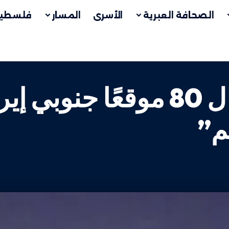
الصحافة العبرية
الأسرى
المسار
فلسطين
ضربات أمريكية تطال 80 موقع
م”