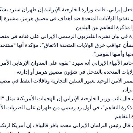
عل إيراني، قالت وزارة الخارجية الإيرانية إن طهران سترد ب
 نفذتها الولايات المتحدة ضد أهداف في مضيق هرمز، مشيرة إلى
مذكرة التفاهم بين البلدين.
ة في بيان نشره التلفزيون الرسمي الإيراني على قناته في منصة 
بشأن عواقب خرق الولايات المتحدة الاتفاق”، مؤكدة أنها “ستتخ
ها وأمنها القومي”.
اتم الأنبياء الإيراني أنه سيرد “بقوة على العدوان الإرهابي الأم
ايات المتحدة بالتدخل في شؤون مضيق هرمز أو إدارته.
مر الآمن الوحيد لعبور السفن التجارية وناقلات النفط في مضي
يران.
ال نائب وزير الخارجية الإيراني إن الهجمات الأمريكية تمثل “انته
مذكرة التفاهم”، في أول رد رسمي من طهران على الضربات الأم
 التفاهم
قال رئيس البرلمان الإيراني محمد باقر قاليباف إن أمريكا ارتكب