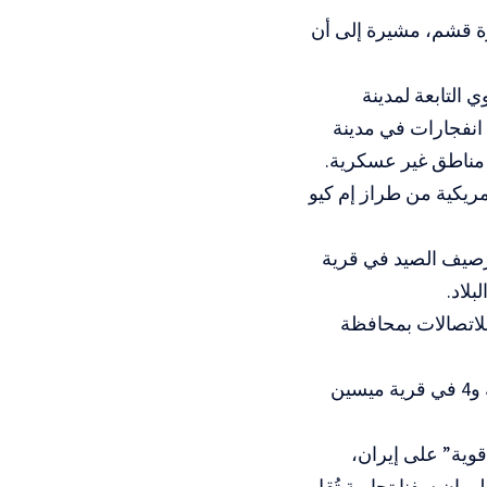
رة قشم، مشيرة إلى أن
رية طاهروي التابعة لمدينة
سيريك، كما سُمع دوي 6 انفجارات في إحدى قرى جزيرة قشم، إضافة إلى 6 انفجارات في مدينة
ت مناطق غير عسكرية.
يكية من طراز إم كيو
رصيف الصيد في قرية
لاد.
للاتصالات بمحافظة
وأضافت وكالة فارس لاحقا أن حصيلة الانفجارات ارتفعت إلى 10 في سيريك و4 في قرية ميسين
قوية” على إيران،
ان سفنا تجارية تُقل