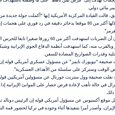
مر مائي دولي.
ق، قالت القيادة المركزية الأمريكية إنها “أكملت جولة جديدة م
استهدفت خلالها أكثر من 80 موقعا بذخائر دقيقة في رد فوري على
رمز”.
وأضاف البيان أن الضربات استهدفت أكثر من 60 زورقا صغ
القرب منه، كما استهدفت أنظمة الدفاع الجوي الإيرانية وشبكا
حلية وقدرات الصواريخ المضادة للسفن.
ت صحيفة “نيويورك تايمز” عن مسؤول عسكري أمريكي قوله إن “
 الوقت وستركز على سلسلة من الأهداف العسكرية”.
 نقلت صحيفة وول ستريت جورنال عن مسؤولين أمريكيين قولهم
 تزال في حالة تأهب لإعادة فرض حصار على الموانئ الإيرانية إذا
ذلك.
قل موقع أكسيوس عن مسؤول أمريكي قوله إن الرئيس دونالد 
يران، وأصدر أمرا بتنفيذها أثناء وجوده في تركيا لحضور قمة النات