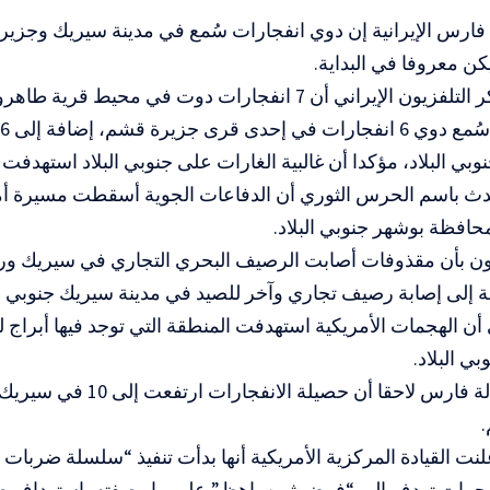
 فارس الإيرانية إن دوي انفجارات سُمع في مدينة سيريك وجزي
ن معروفا في البداية.
من جانبه، ذكر التلفزيون الإيراني أن 7 انفجارات دوت في محيط ق
وبي البلاد، مؤكدا أن غالبية الغارات على جنوبي البلاد استهدف
دث باسم الحرس الثوري أن الدفاعات الجوية أسقطت مسيرة أمر
زيون بأن مقذوفات أصابت الرصيف البحري التجاري في سيريك و
 إلى إصابة رصيف تجاري وآخر للصيد في مدينة سيريك جنوبي الب
 أن الهجمات الأمريكية استهدفت المنطقة التي توجد فيها أبراج 
ي البلاد.
لنت القيادة المركزية الأمريكية أنها بدأت تنفيذ “سلسلة ضربات 
هجمات تهدف إلى “فرض ثمن باهظ” على ما وصفته باستهداف طهر