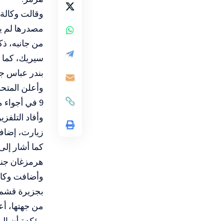
وقالت وكالة
مصدرها لم يك
بندر عباس جن
وأعلن المتح
9 في أجواء محافظة بوشهر جنوبي البلاد.
وأفاد التلف
زيارت، إضافة
كما أشار إلى
هرمزغان جنوب
بجزيرة قشم.
من جهتها، أع
مؤكدة أن ال