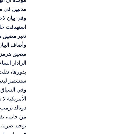
مدنيين في م
وفي بيان لاح
تعبر مضيق ه
مضيق هرمز وب
الرادار السا
بدورها، نقل
ستستمر لبعض
وفي السياق،
الأمريكية لا
دونالد ترمب 
من جانبه، ن
توجيه ضربة لإ