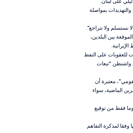
لي على لبنان.
والتهديدات بمواصلة
ا نستسلم ولا نتراجع”.
الموقعة بين البلدين،
لإيرانية.
ؤقت للعقوبات على النفط
ّل واشنطن “تبعات
قومي”، معتبرة أن
شرين الماضية، سواء
ارجية الإيرانية أن إلغاء واشنطن ترخيص بيع النفط الإيراني بعد 20 يوما فقط من توقيع
وفقا لمذكرة التفاهم