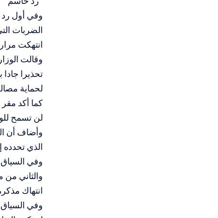
“رد حاسم”
وفي أول رد ف
الضربات التي
انتهكت مرارا 
وقالت الوزار
تحذيرا جادا 
لحماية مصالح
كما أكد مقر خ
لن تسمح للول
وأضاف أن الم
الذي تحدده إ
وفي السياق، ق
والثاني من 
انتهاك مذكرة
وفي السياق، 