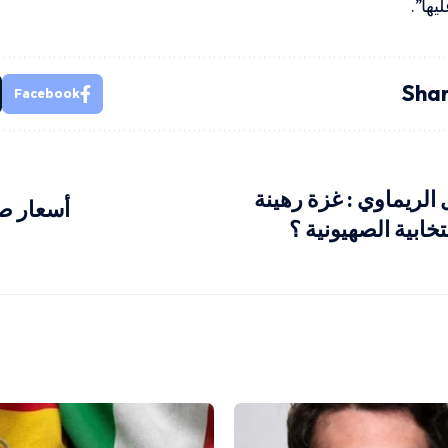
يها”.
Shar
Facebook
الريماوي : غزة رهينة
أسعار ص
خابية الصهيونية ؟