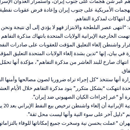
هم عبر شن هجمات على جنوب إيران، واستمرار العدوان الإسرائي
هجمات الأمريكية على جنوب إيران وإعادة فرض عقوبات نفطية 
 انتهاكات لمذكرة التفاهم.
 “انتهى عصر البلطجة والابتزاز فهو لا يؤدي إلى أي نتيجة ونحن ل
همت الخارجية الإيرانية الولايات المتحدة بانتهاك مذكرة التفاهم 
ر واشنطن إلغاء التعليق المؤقت للعقوبات على صادرات النفط ا
ة في بيان، إنها “تدين بشدة إلغاء الولايات المتحدة التعليق الم
 انتهاك صارخ للبند العاشر من مذكرة التفاهم”، مؤكدة أنها تحم
فاق.
رة أنها ستتخذ “كل إجراء تراه ضروريا لصون مصالحها وأمنها ال
تحدة انتهكت “بشكل متكرر” بنود مذكرة التفاهم خلال الأيام الع
 أو “عبر إجراءات الكيان الصهيوني ضد إيران”.
ورأت الخ
م “دليل آخر على سوء النية وأنها ليست محل ثقة”.
ان “عملت بحسن نية وسخرت جميع إمكاناتها للوفاء بالتزاماتها 