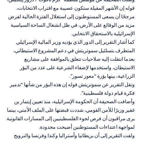
قوله إن الأشهر المقبلة ستكون عصيبة مع اقتراب الانتخابات،
مرجحًا أن يسعى المستوطنون إلى استغلال الفترة الحالية لفرض
مزيد من الوقائع على الأرض، في ظل انشغال الساحة السياسية
الإسرائيلية بالاستحقاق الانتخابي.
كما أشار التقرير إلى الدور الذي يؤديه وزير المالية الإسرائيلي
المتطرف بتسلئيل سموتريتش في دعم المشروع الاستيطاني،
بعدما انتقلت إليه صلاحيات تتعلق بالموافقة على مشاريع
الاستيطان، واستخدمها لإضفاء الشرعية على عدد من البؤر
الزراعية، بينها بؤرة “معوز تسور”.
ونقل التقرير عن سموتريتش قوله إن هذه البؤر من شأنها “تدمير
فكرة قيام دولة فلسطينية”.
وأضافت الصحيفة أن الحكومة الإسرائيلية، منذ تعيين إيتمار بن
غفير وزيرًا للأمن القومي، شددت قبضتها على الملف الأمني، بينما
يرى مراقبون أن فرص لجوء الفلسطينيين إلى المسارات القانونية
لمواجهة اعتداءات المستوطنين أصبحت محدودة.
ولفت التقرير إلى أن بريطانيا وأستراليا وكندا وفرنسا والنرويج