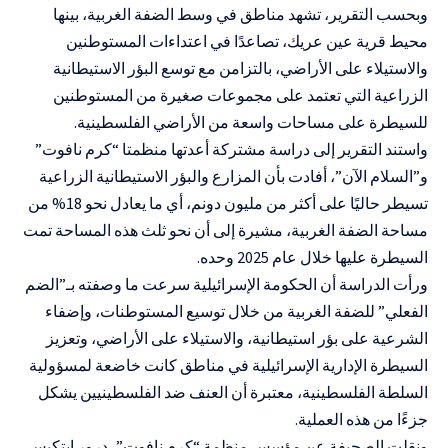
وبحسب التقرير، تشهد مناطق في وسط الضفة الغربية، بينها
محيط قرية عين عريك، تصاعدًا في اعتداءات المستوطنين
والاستيلاء على الأراضي، بالتزامن مع توسع البؤر الاستيطانية
الزراعية التي تعتمد على مجموعات صغيرة من المستوطنين
للسيطرة على مساحات واسعة من الأراضي الفلسطينية.
واستند التقرير إلى دراسة مشتركة أعدتها منظمتا “كرم نافوت”
و”السلام الآن”، أفادت بأن المزارع والبؤر الاستيطانية الزراعية
تسيطر حاليًا على أكثر من مليون دونم، أي ما يعادل نحو 18% من
مساحة الضفة الغربية، مشيرة إلى أن نحو ثلث هذه المساحة تمت
السيطرة عليها خلال عام 2025 وحده.
ورأت الدراسة أن الحكومة الإسرائيلية سرعت ما وصفته بـ”الضم
الفعلي” للضفة الغربية من خلال توسيع المستوطنات، وإضفاء
الشرعية على بؤر استيطانية، والاستيلاء على الأراضي، وتعزيز
السيطرة الإدارية الإسرائيلية في مناطق كانت خاضعة لمسؤولية
السلطة الفلسطينية، معتبرة أن العنف ضد الفلسطينيين يشكل
جزءًا من هذه العملية.
ونقلت الصحيفة عن مؤسس منظمة “كرم نافوت”، درور إيتكيس،