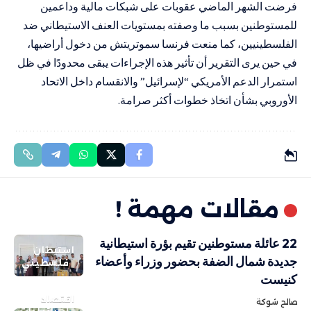
فرضت الشهر الماضي عقوبات على شبكات مالية وداعمين
للمستوطنين بسبب ما وصفته بمستويات العنف الاستيطاني ضد
الفلسطينيين، كما منعت فرنسا سموتريتش من دخول أراضيها،
في حين يرى التقرير أن تأثير هذه الإجراءات يبقى محدودًا في ظل
استمرار الدعم الأمريكي “لإسرائيل” والانقسام داخل الاتحاد
الأوروبي بشأن اتخاذ خطوات أكثر صرامة.
مقالات مهمة !
22 عائلة مستوطنين تقيم بؤرة استيطانية
استيطان
جديدة شمال الضفة بحضور وزراء وأعضاء
فلسطيني
كنيست
اقتصاد
صالح شوكة