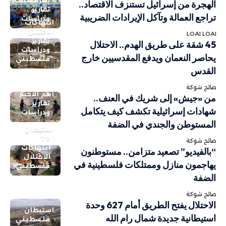
إسرائيليات
الهجرة من إسرائيل تستنزف الاقتصاد..
تقارير
تراجع العمالة وتآكل الإيرادات الضريبية
ودراسات
انتهاكات
الاحتلال
LOAI LOAI
تقارير
45 شقة على طريق الهدم.. الاحتلال
ودراسات
يحاصر النعمان ويدفع المقدسيين خارج
فلسطيني
القدس
صالح شوكة
أهم الاخبار
من «جيش» إلى شريك في العنف..
تقارير
شهادات إسرائيلية تكشف كيف يتكامل
ودراسات
المستوطن والجندي في الضفة
استيطان
TV
صالح شوكة
انتهاكات
“بالفيديو” تصعيد متزامن.. مستوطنون
الاحتلال
يهاجمون منازل وممتلكات فلسطينية في
فلسطيني
الضفة
صالح شوكة
الاحتلال يفتح الطريق أمام 627 وحدة
استيطان
استيطانية جديدة شمال رام الله
فلسطيني