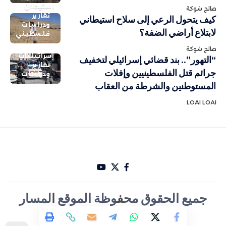
استيطان
صالح شوكة
تقارير
كيف يتحول الرعي إلى سلاح استيطاني
ودراسات
لابتلاع أراضي الضفة؟
فلسطيني
صالح شوكة
إسرائيليات
“التهور”.. بند قضائي إسرائيلي لتخفيف
تقارير
جرائم قتل الفلسطينيين وإفلات
ودراسات
المستوطنين والشرطة من العقاب
LOAI LOAI
جميع الحقوق مح
ف
وظة الموقع
ا
لمسار
الأخباري تصميم Hakam