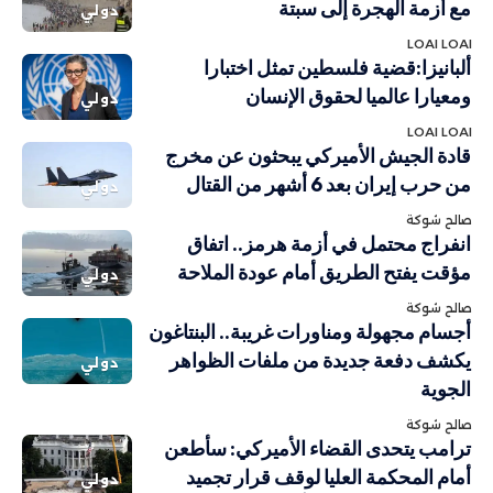
مع أزمة الهجرة إلى سبتة
دولي
LOAI LOAI
ألبانيزا:قضية فلسطين تمثل اختبارا
ومعيارا عالميا لحقوق الإنسان
دولي
LOAI LOAI
قادة الجيش الأميركي يبحثون عن مخرج
من حرب إيران بعد 6 أشهر من القتال
دولي
صالح شوكة
انفراج محتمل في أزمة هرمز.. اتفاق
مؤقت يفتح الطريق أمام عودة الملاحة
دولي
صالح شوكة
أجسام مجهولة ومناورات غريبة.. البنتاغون
يكشف دفعة جديدة من ملفات الظواهر
دولي
الجوية
صالح شوكة
ترامب يتحدى القضاء الأميركي: سأطعن
أمام المحكمة العليا لوقف قرار تجميد
دولي