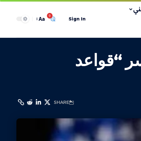
ي
9
Aa
Sign In
ر “قواعد
SHARE