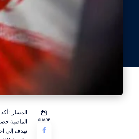
المسار : أك
SHARE
الماضية حصر
تهدف إلى احت