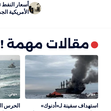
أسعار النفط ت
الأمريكية الج
مقالات مهمة !
دولي
دولي
استهداف سفينة لـ«أدنوك»
الحرس ال