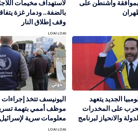
وافقة واشنطن على
لاستهداف مخيمات اللاجئ
هران
بالضفة.. ودمار غزة يتفا
وقف إطلاق النار
LOAI LOAI
دولي
مبيا الجديد يتعهد
اليونيسف تتخذ إجراءات 
لحرب على المخدرات
موظف أممي بتهمة تسر
ولة والانحياز لبرنامج
معلومات سرية لإسرائيل
LOAI LOAI