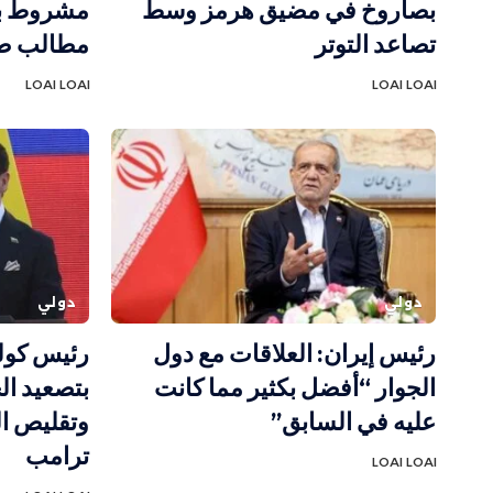
بصاروخ في مضيق هرمز وسط
مشروط بم
تصاعد التوتر
مطالب ط
LOAI LOAI
LOAI LOAI
دولي
دولي
رئيس إيران: العلاقات مع دول
رئيس كولو
الجوار “أفضل بكثير مما كانت
بتصعيد ا
عليه في السابق”
وتقليص الد
ترامب
LOAI LOAI