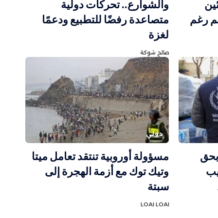
ين
والشوارع.. تحركات دولية
قم رغم
متصاعدة رفضًا للتطبيع ودعمًا
لغزة
صالح شوكة
دولي
بحق
مسؤولة أوروبية تنتقد تعامل ميتا
يب
وتيك توك مع أزمة الهجرة إلى
سبتة
LOAI LOAI