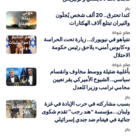
رباح
دولي
كندا تحترق.. 20 ألف شخص يُجلَون
بيئة
والنيران تبتلع آلاف الهكتارات
ومناخ
صالح شوكة
أهم الاخبار
نتنياهو في نيويورك.. زيارة تحت الحراسة
إسرائيليات
و«كابوس أمني» يلاحق رئيس حكومة
دولي
الاحتلال
صالح شوكة
بأغلبية ضئيلة ووسط مخاوف وانقسام
سياسي.. الشيوخ الأميركي يقر تعيين
دولي
محامي ترامب وزيرا للعدل
رباح
بسبب مشاركته في حرب الإبادة في غزة
أهم الاخبار
ولبنان…مؤسسة “هند رجب” تقدم شكوى
دولي
جنائية في فيتنام ضد جندي إسرائيلي
رباح