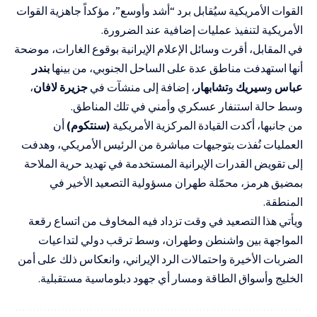
القوات الأمريكية سيُقابل برد “أشد وأوسع”، مؤكداً جاهزية القوات
الأمريكية لتنفيذ عمليات إضافية عند الضرورة.
في المقابل، أقرت وسائل الإعلام الإيرانية بوقوع الغارات، موضحة
أنها استهدفت مناطق عدة على الساحل الجنوبي، من بينها
بندر
عباس
و
سيريك
و
تشابهار
، إضافة إلى منشآت في
جزيرة لافان
،
وسط حالة استنفار عسكري وأمني في تلك المناطق.
من جانبها، أكدت القيادة المركزية الأمريكية
(سنتكوم)
أن
العمليات نُفذت بتوجيهات مباشرة من الرئيس الأمريكي، وهدفت
إلى تقويض القدرات الإيرانية المستخدمة في تهديد حرية الملاحة
بمضيق هرمز، محمّلة طهران مسؤولية التصعيد الأخير في
المنطقة.
ويأتي هذا التصعيد في وقت تزداد فيه المخاوف من اتساع رقعة
المواجهة بين واشنطن وطهران، وسط ترقب دولي لتداعيات
الضربات الأخيرة واحتمالات الرد الإيراني، وانعكاس ذلك على أمن
الخليج وأسواق الطاقة ومسار أي جهود دبلوماسية مستقبلية.