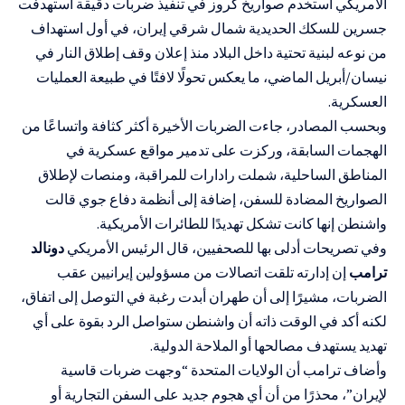
الأمريكي استخدم صواريخ كروز في تنفيذ ضربات دقيقة استهدفت
جسرين للسكك الحديدية شمال شرقي إيران، في أول استهداف
من نوعه لبنية تحتية داخل البلاد منذ إعلان وقف إطلاق النار في
نيسان/أبريل الماضي، ما يعكس تحولًا لافتًا في طبيعة العمليات
العسكرية.
وبحسب المصادر، جاءت الضربات الأخيرة أكثر كثافة واتساعًا من
الهجمات السابقة، وركزت على تدمير مواقع عسكرية في
المناطق الساحلية، شملت رادارات للمراقبة، ومنصات لإطلاق
الصواريخ المضادة للسفن، إضافة إلى أنظمة دفاع جوي قالت
واشنطن إنها كانت تشكل تهديدًا للطائرات الأمريكية.
وفي تصريحات أدلى بها للصحفيين، قال الرئيس الأمريكي
دونالد
ترامب
إن إدارته تلقت اتصالات من مسؤولين إيرانيين عقب
الضربات، مشيرًا إلى أن طهران أبدت رغبة في التوصل إلى اتفاق،
لكنه أكد في الوقت ذاته أن واشنطن ستواصل الرد بقوة على أي
تهديد يستهدف مصالحها أو الملاحة الدولية.
وأضاف ترامب أن الولايات المتحدة “وجهت ضربات قاسية
لإيران”، محذرًا من أن أي هجوم جديد على السفن التجارية أو