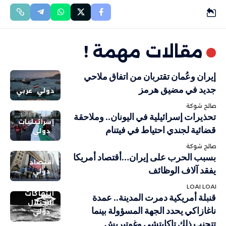
مقالات مهمة !
إيران وعُمان تقتربان من اتفاق ملاحي
جديد في مضيق هرمز
دولي
عربي
صالح شوكة
تحذيرات إسرائيلية في اليونان.. وملاحقة
إسرائيليات
قضائية لجندي احتياط في فيتنام
دولي
صالح شوكة
بسبب الحرب على إيران…أقتصاد أمريكا
اقتصاد
يفقد آلاف الوظائف
دولي
LOAI LOAI
انتهاكات
قنبلة أمريكية دمرت المدينة.. عمدة
الاحتلال
ناغازاكي يحدد الجهة المسؤولة بينما
دولي
تتجنب ذلك تاكايتشي وغوتيريش