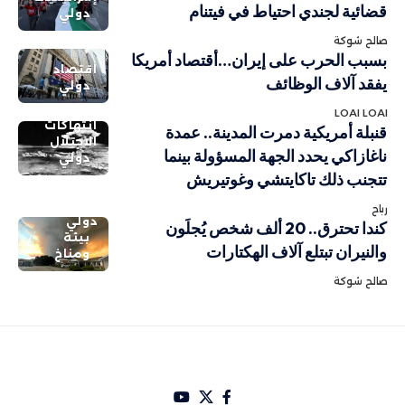
قضائية لجندي احتياط في فيتنام
دولي
صالح شوكة
بسبب الحرب على إيران…أقتصاد أمريكا
اقتصاد
يفقد آلاف الوظائف
دولي
LOAI LOAI
انتهاكات
قنبلة أمريكية دمرت المدينة.. عمدة
الاحتلال
ناغازاكي يحدد الجهة المسؤولة بينما
دولي
تتجنب ذلك تاكايتشي وغوتيريش
رباح
دولي
كندا تحترق.. 20 ألف شخص يُجلَون
بيئة
والنيران تبتلع آلاف الهكتارات
ومناخ
صالح شوكة