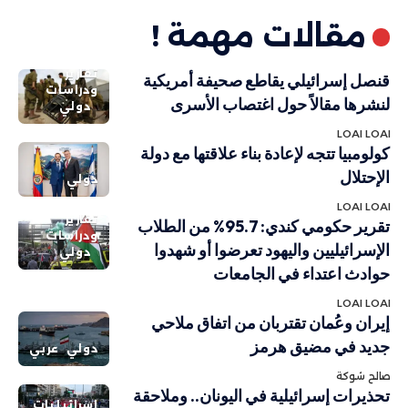
مقالات مهمة !
تقارير
قنصل إسرائيلي يقاطع صحيفة أمريكية
ودراسات
لنشرها مقالاً حول اغتصاب الأسرى
دولي
LOAI LOAI
كولومبيا تتجه لإعادة بناء علاقتها مع دولة
الإحتلال
دولي
LOAI LOAI
تقارير
تقرير حكومي كندي: 95.7% من الطلاب
ودراسات
الإسرائيليين واليهود تعرضوا أو شهدوا
دولي
حوادث اعتداء في الجامعات
LOAI LOAI
إيران وعُمان تقتربان من اتفاق ملاحي
جديد في مضيق هرمز
دولي
عربي
صالح شوكة
تحذيرات إسرائيلية في اليونان.. وملاحقة
إسرائيليات