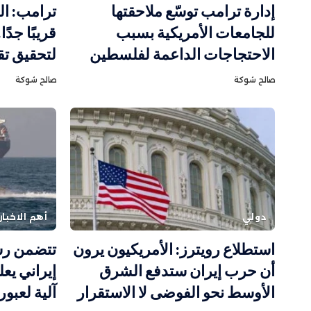
إدارة ترامب توسّع ملاحقتها
ترامب: ال
للجامعات الأمريكية بسبب
قريبًا جدً
الاحتجاجات الداعمة لفلسطين
لتحقيق تق
صالح شوكة
صالح شوكة
دولي
أهم الاخبار
استطلاع رويترز: الأمريكيون يرون
تتضمن رس
أن حرب إيران ستدفع الشرق
إيراني يع
الأوسط نحو الفوضى لا الاستقرار
آلية لعبو