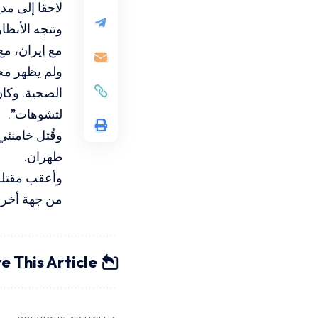
لاحقا إلى مد
وتتجه الأنظا
مع إيران، م
ولم يظهر مجت
الصحية. وكا
لتشوهات”.
طهران.
وأعقب مقتله 
من جهة أخرى،
e This Article