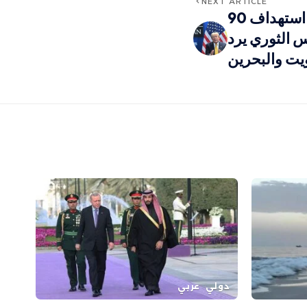
NEXT ARTICLE
الجيش الأمريكي يعلن استهداف 90
س الثوري يرد
يت والبحرين
دولي
عربي