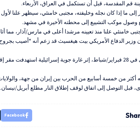
ينة قم المقدسة، قبل أن تستكمل في العراق، الأربعاء.
ر إلى ما إذا كان نجله وخليفته، مجتبى خامنئي، سيظهر علنا لأول 
ع وصول موكب التشييع إلى محطته الأخيرة في مشهد.
بى خامنئي علنا منذ تعيينه مرشدا أعلى في مارس/آذار، مما أثار
ن وزير الدفاع الأمريكي بيت هيغسيث قد زعم أنه “أصيب بجروح
وقُتل خامنئي في 28 فبراير/شباط، إثر غارة جوية إسرائيلية استهدفت م
أكثر من خمسة أسابيع من الحرب بين إيران من جهة، والولايات
 قبل التوصل إلى اتفاق لوقف إطلاق النار مطلع أبريل/نيسان.
Shar
Facebook