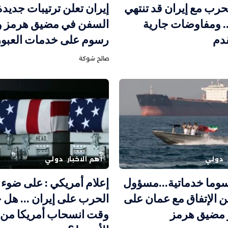
حرب مع إيران قد تنتهي
إيران تعلن ترتيبات جديد
ا.. ومفاوضات جارية
السفن في مضيق هرمز 
دم
رسوم على خدمات العبور
صالح شوكة
دولي
أهم الاخبار
دولي
وما خدماتية…مسؤول
إعلام أمريكي : على ضوء 
لن الإتفاق مع عمان على
الحرب على إيران … هل 
ر مضيق هرمز
وقت انسحاب أمريكا من