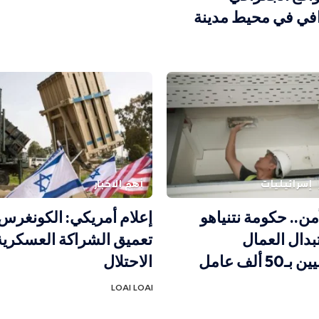
افي في محيط مدينة
إسرائيليات
أهم الاخبار
من.. حكومة نتنياهو
إعلام أمريكي: الكونغر
بدال العمال
تعميق الشراكة العسكرية
الفلسطينيين بـ50 ألف عامل
الاحتلال
LOAI LOAI