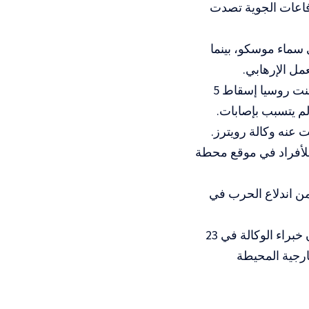
دفاعات الجوية تصدت
 سماء موسكو، بينما
مل الإرهابي.
والهجوم هو الثاني من نوعه على موسكو خلال الشهر الجاري، إذ سبق أن أعلنت روسيا إسقاط 5
م يتسبب بإصابات.
عنه وكالة رويترز.
ة للأفراد في موقع محطة
من اندلاع الحرب في
وقال رئيس الوكالة الدولية التابعة للأمم المتحدة رافاييل غروسي، في بيان إن خبراء الوكالة في 23
ارجية المحيطة