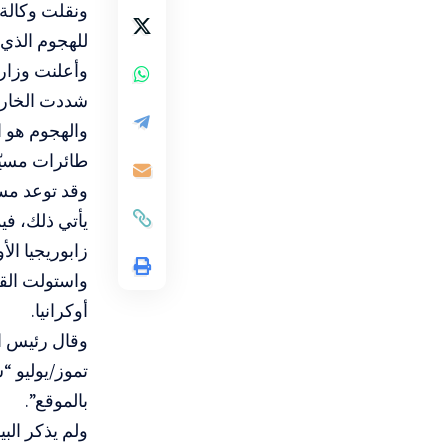
ونقلت وكالة 
للهجوم الذي
وأعلنت وزارة
شددت الخارج
طائرات مسيّر
وقد توعد مسؤ
يأتي ذلك، في
زابوريجيا الأ
واستولت الق
أوكرانيا.
تموز/يوليو “
بالموقع”.
ولم يذكر البي