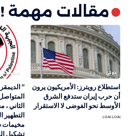
مقالات مهمة !
دولي
فلسطيني
استطلاع رويترز: الأمريكيون يرون
” الديمقر
أن حرب إيران ستدفع الشرق
المتواصل 
الأوسط نحو الفوضى لا الاستقرار
الثاني ، 
التطهير ا
LOAI LOAI
مخيمات ش
تشكيل الو