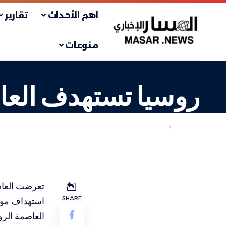
اهم الأحداث
تقارير
منوعات
روسيا تستهدف العاص
أهم الاخبار
دولي
LAST UPDATED: 1 أغسطس، 2025 3:57 م
تعرضت العاصم
SHARE
استهداف موس
العاصمة الرو