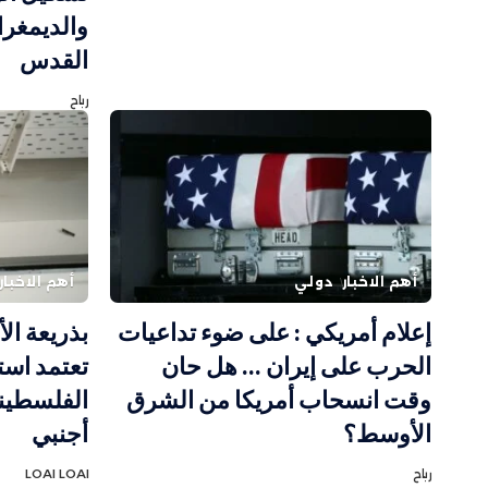
والديمغر
القدس
رباح
أهم الاخبار
دولي
أهم الاخبار
إعلام أمريكي : على ضوء تداعيات
بذريعة الأ
الحرب على إيران … هل حان
تعتمد است
وقت انسحاب أمريكا من الشرق
الأوسط؟
أجنبي
رباح
LOAI LOAI