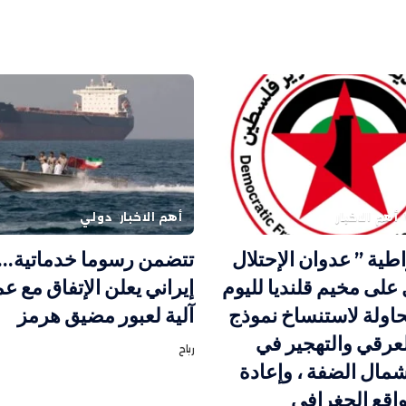
أهم الاخبار
أهم الاخبار
دولي
اطية ” عدوان الإحتلال
تتضمن رسوما خدماتية
على مخيم قلنديا لليوم
إيراني يعلن الإتفاق مع ع
محاولة لاستنساخ نموذج
آلية لعبور مضيق هرمز
لعرقي والتهجير في
رباح
مال الضفة ، وإعادة
اقع الجغرافي