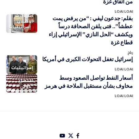
من اتفاق غزة
LOAI LOAI
انتهاكات
بقلم: جدعون ليفي : “من يرفض يمت
الاحتلال
عطشاً”.. فتى يلقن الصحافة درساً
إسرائيليات
ويكشف “الحل النازي” الإسرائيلي إزاء
قطاع غزة
رباح
إسرائيل تغفل التحولات الكبرى في أمريكا
إسرائيليات
LOAI LOAI
أسعار النفط تواصل الصعود وسط
اقتصاد
مخاوف بشأن مستقبل الملاحة في هرمز
دولي
LOAI LOAI