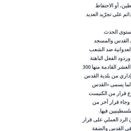
ين، أو الاحتفاظ
م على تجرّيد العديد
مستوى الحدث
في القدس والمسجد
لعدوانية ضد الشعب
وردود الفعل الباهتة
عليه، جاء قرار الحكومة الإسرائيلية ببناء مليون شقة استيطانية في السنوات العشر القادمة منها 300
داري من بلدية القدس
ة لما يسمى «القدس
روع قرار من الكنيست
 وجاء قرار آخر من
لسطينيين فيها.
 الرد العملي على قرار
 في القدس والضفة