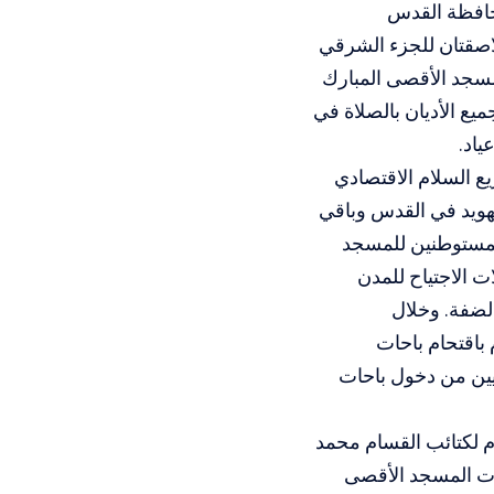
حافظة القدس
اصقتان للجزء الشرقي
سجد الأقصى المبارك
ع الأديان بالصلاة في
ياد.
 السلام الاقتصادي
تهويد في القدس وباقي
المستوطنين للمسجد
 الاجتياح للمدن
لضفة. وخلال
لعرش اليهودي قام المئات من المستوطنين وعلى مدار 3 أيام باقتحام باحات
يين من دخول باحات
ام لكتائب القسام محمد
حات المسجد الأقصى