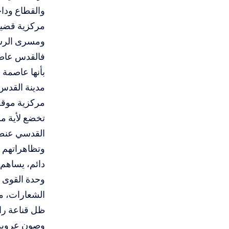
والقطاع وداخل مناطق الـ48 وفي الشتات والمه
مركزية قضية
ومسرى الرسو
فالقدس عاصم
بأنها عاصمة 
مدينة القدس 
مركزية موقع
تخضع لأية م
القدسي عنصر
وتظاهراتهم و
دائم، يساهم 
وحدة القوى 
الشعارات، م
ظل قناعة را
وصون عروبة 