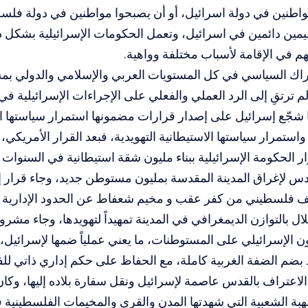
اطنين في دولة اسرائيل، أو أن يصبحوا مواطنين في دولة فلسط
ين دائمين في اسرائيل، وتعمل الحكومات الإسرائيلية بشكل دائ
 في الإقامة لأسباب مختلفة وواهية.
راك السياسي في كل المستويات العربي والإسلامي والدولي ب
 ترتقِ إلى الرد العملي والفعلي على الإجراءات الإسرائيلية 
 شجّع إسرائيل على إصدار قرارات مضمونها استمرار سياستها ا
استمرار سياستها الاستيطانية التهويدية، فبعد القرار الأمريكي، 
س لإغراق المدينة المقدسة بمليون مستوطن جديد، وجاء قرار إ
صل 140ألف فلسطيني من كفر عقب و مخيم شعفاط عن الحدود الإداري
لال بالتوازن الديمغرافي في المدينة تمهيداً لتهويدها، وجاء مش
ون الإسرائيلي على المستوطنات، ما يعني عملياً ضمها لإسرائيل،
 بضم الضفة الغربية كاملة، مع الحفاظ على حكم إداري ذاتي للف
لاعتراف بالقدس عاصمة لإسرائيل ونقل سفارة بلاده إليها، وكان
بة الشعبية التي شهدتها المدن والقرى والمخيمات الفلسطينية