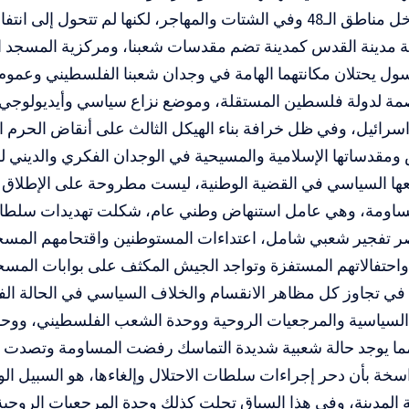
اجر، لكنها لم تتحول إلى انتفاضة شعبية شاملة.
 مدينة القدس كمدينة تضم مقدسات شعبنا، ومركزية المسجد 
ل يحتلان مكانتهما الهامة في وجدان شعبنا الفلسطيني وعموم
ة لدولة فلسطين المستقلة، وموضع نزاع سياسي وأيديولوجي
اسرائيل، وفي ظل خرافة بناء الهيكل الثالث على أنقاض الحرم ا
ومقدساتها الإسلامية والمسيحية في الوجدان الفكري والديني لشع
ها السياسي في القضية الوطنية، ليست مطروحة على الإطلاق 
ساومة، وهي عامل استنهاض وطني عام، شكلت تهديدات سلطات ا
 تفجير شعبي شامل، اعتداءات المستوطنين واقتحامهم المسج
احتفالاتهم المستفزة وتواجد الجيش المكثف على بوابات المسج
في تجاوز كل مظاهر الانقسام والخلاف السياسي في الحالة الف
السياسية والمرجعيات الروحية ووحدة الشعب الفلسطيني، ووح
ما يوجد حالة شعبية شديدة التماسك رفضت المساومة وتصدت ل
سخة بأن دحر إجراءات سلطات الاحتلال وإلغاءها، هو السبيل ا
المدينة، وفي هذا السياق تجلت كذلك وحدة المرجعيات الروحية