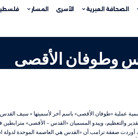
الصحافة العبرية
الأسرى
المسار
فلسطين
دس وطوفان الأقصى
سمية عملية «طوفان الأقصى» باسم آخر لأسميتها « سيف القدس ال
تقدير والتعظيم، ويبدو المسميان «القدس – الأقصى» مترابطين ف
، أوردت صفقة ترامب أن «القدس هي العاصمة الموحدة لدولة اس