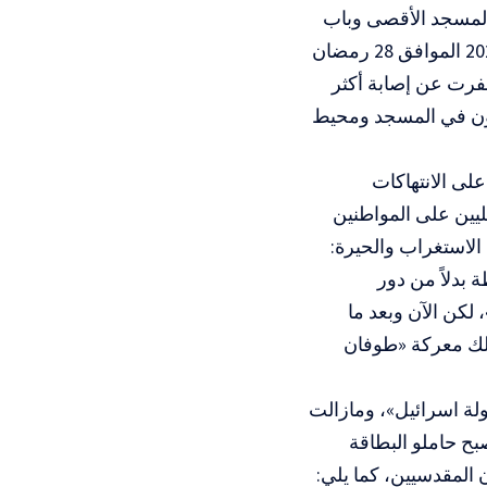
ن 205 مدني فلسطيني في المسجد الأقصى وباب
العامود والشيخ جراح. كما وقعت مواجهات عنيفة صباح يوم الاثنين 10 مايو 2021 الموافق 28 رمضان
أسفرت عن إصابة أكثر
سعفون وصحفيون في المسجد ومحيط
على الانتهاكات
ليين على المواطنين
حتل عام 1948، وكان من أسئلة الاستغراب والحيرة:
بدلاً من دور
لكن الآن وبعد ما
لك معركة «طوفان
ة غير مقسمة لدولة اسرائيل»، ومازالت
بح حاملو البطاقة
المقدسيين، كما يلي: