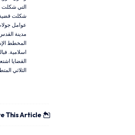
التي شكلت هي
شكلت قضية ال
عوامل جولات 
مدينة القدس
المخطط الإس
اسلامية. فبا
القضايا اشتع
الثلاثي المت
e This Article