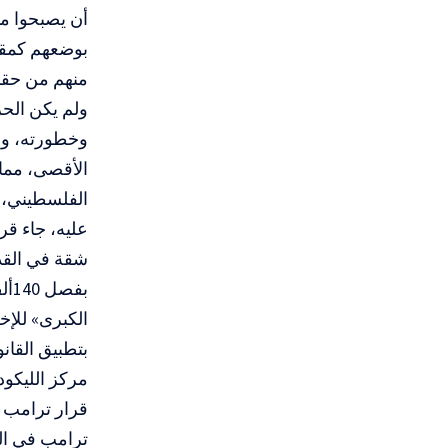
أن يصبحوا مو
بوضعهم كمقيم
منهم من حقهم
ولم يكن الح
وخطورته، ولم
الأقصى، مما
الفلسطيني، و
شقة في القد
بف
الكبرى» للإخ
بتطبيق القان
مركز الليكود
قرار ترامب ا
ترامب في اله