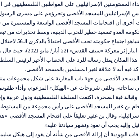
داء المستوطنين الإسرائيليين على المواطنين الفلسطينيين في 
يس الإسرائيليين للمسجد الأقصى وتجرؤهم على مسرى الرسول
 أخرى أن اقتحامات المسجد الأقصى الواسعة والمستمرة من ق
ومة العدو تصعيد خطير للحرب الدينية،
وسط تحذيرات من تبعات
نتنياهو اجتماع حكومته 
إثر معركة «سيف القدس» (22 أيار/ مايو 2021)،
حيث قال
نت
هذا المكان يمثل رسالة للرد على الخطاب الأخير لرئيس السلط
د فيه أنه لا علاقة لغير المسلمين بالمسجد الأقصى.
 المسجد الأقصى من جهة باب المغاربة على شكل مجموعات متتال
ي ساحاته، وتلقي شروحات عن «الهيكل» المزعوم، وأداء طقوس
وقبالة قبة الصخرة، اكتفت السلطة الفلسطينية ودول عربية وإسلا
حام بن غفير للمسجد الأقصى على رأس مجموعة من المستوطني
رائيلية،
وقال بن غفير تعليقاً على اقتحام المسجد الأقصى: «هذا
 وإليه يجب أن نعود ونظهر سيادتنا عليه».
ات اليهودية أن إزالة الأقصى من شأنه أن يقود إلى هيكل سليما