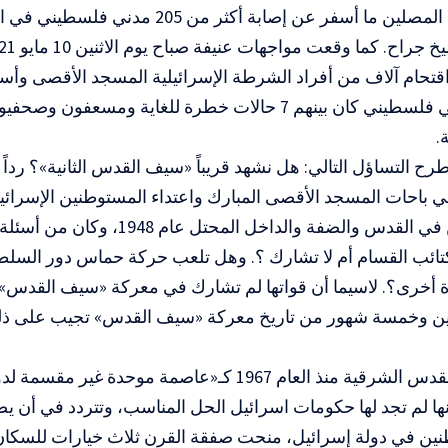
واعتدوا على المصلين ما أسفر عن إصابة أكثر م
 بعد اقتحام آلاف من أفراد الشرطة الإسرائيلية المسجد الأقصى و
من 331 مدني فلسطيني كان بينهم 7 حالات خطرة للغاية وم
.
طرح التساؤل التالي: هل نشهد قريباً «سيف القدس الثانية»؟ رداً 
في باحات المسجد الأقصى المبارك واعتداء المستوطنين الإسرائي
الفلسطينيين في القدس والضفة والداخل الم
ائب القسام أم لا تشارك ؟. وهل تلعب حركة حماس دور السلطة 
 أخرى؟. لاسيما أن قواتها لم تشارك في معركة «سيف القدس»، 
ين وخمسة شهور من تاريخ معركة «سيف القدس» تجيب على ذ
لقد تم ضم القدس الشرقية منذ العام 1967 كـ«عاصمة موحد
 لم تجد لها حكومات اسرائيل الحل المناسب، وتتردد في أن يص
نين في دولة إسرائيل، منحت صفقة القرن ثلاث خيارات للسكان 