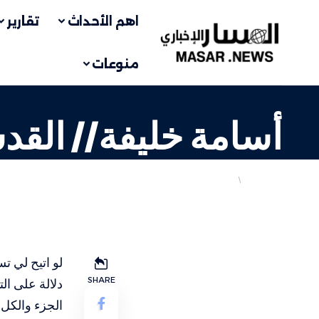
اهم الأحداث
تقارير
منوعات
أسامة خليفة// الق
فلسطيني
مقالات
LAST UPDATED: 1 نوفمبر، 2023 7:29 ص
لو اتيح لي ت
SHARE
دلالة على ال
الجزء والكل