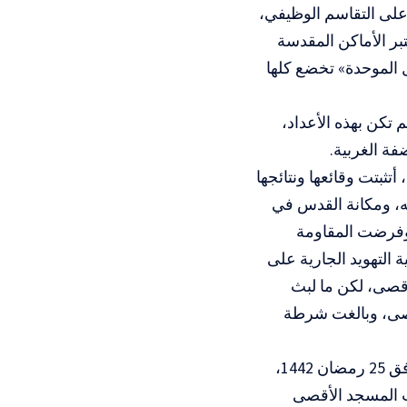
لى التقاسم الوظيفي،
بر الأماكن المقدسة
 الموحدة» تخضع كلها
كن بهذه الأعداد،
ة الغربية.
ثبتت وقائعها ونتائجها
ه، ومكانة القدس في
 وفرضت المقاومة
دس» لوقف عملية التهويد الجارية على
أقصى، لكن ما لبث
أقصى، وبالغت شرطة
تفجرت أحداث «سيف القدس» مساء يوم جمعة الواقع في 7 مايو 2021 الموافق 25 رمضان 1442،
ات المسجد الأقصى