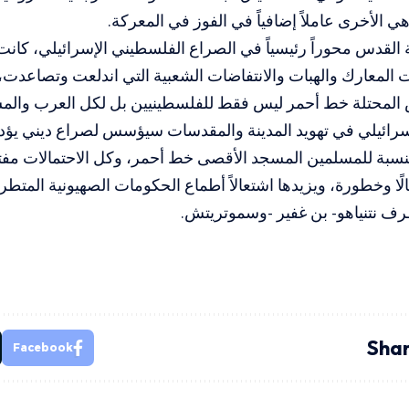
 الأخرى عاملاً إضافياً في الفوز في المعركة.
قدس محوراً رئيسياً في الصراع الفلسطيني الإسرائيلي، كانت 
المعارك والهبات والانتفاضات الشعبية التي اندلعت وتصاعدت، 
 المحتلة خط أحمر ليس فقط للفلسطينيين بل لكل العرب والمس
رائيلي في تهويد المدينة والمقدسات سيؤسس لصراع ديني يؤد
لنسبة للمسلمين المسجد الأقصى خط أحمر، وكل الاحتمالات مفت
الًا وخطورة، ويزيدها اشتعالاً أطماع الحكومات الصهيونية المتط
طرف نتنياهو- بن غفير -وسموتريتش.
Shar
Facebook