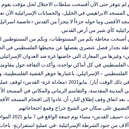
لم تتوفر حتى الآن أفسحت سلطات الاحتلال لحل مؤقت يقوم ع
لمسجد الابراهيمي في الخليل، والحسابات الإسرائيلية الآن تعت
جد الأقصى وما حوله جزءاً لا يتجزأ من القدس «عاصمة اسرائيل
رائيلية كأي شبر من أرض القدس.
 أصبحت محاطة بكم من المستوطنات، وبكم من المستوطنين لم ت
طة بجدار فصل عنصري يفصلها عن محيطها الفلسطيني في الضف
وغيرها من المعارك التي خاضتها غزة ضد العدوان الإسرائيلي، أت
الفلسطيني في كل أماكن تواجده، وأكدت التفافه حول مقاومت
الفلسطيني – الإسرائيلي، باعتبارها جوهر القضية الفلسطينية،
الفلسطينية في ذلك الوقت أيار/ مايو2021 «معادلة غزة- الق
 المدينة المقدسة، والتقاسم الزماني والمكاني في المسجد ال
بعد اتفاق وقف إطلاق النار، أن عادوا إلى اقتحام المسجد ال
 التضييق على سكان حي الشيخ جراح وقمع احتجاجاتهم.
آلاف من جنود الشرطة الإسرائيلية -في عمليةٍ استفزازيةٍ- باح