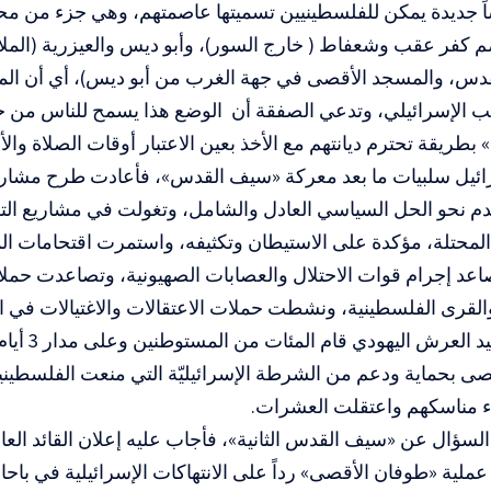
ً جديدة يمكن للفلسطينيين تسميتها عاصمتهم، وهي جزء من م
م كفر عقب وشعفاط ( خارج السور)، وأبو ديس والعيزرية (المل
قدس، والمسجد الأقصى في جهة الغرب من أبو ديس)، أي أن الم
ب الإسرائيلي، وتدعي الصفقة أن الوضع هذا يسمح للناس من جمي
بطريقة تحترم ديانتهم مع الأخذ بعين الاعتبار أوقات الصلاة والأع
ئيل سلبيات ما بعد معركة «سيف القدس»، فأعادت طرح مشاريع
تقدم نحو الحل السياسي العادل والشامل، وتغولت في مشاريع ال
 المحتلة، مؤكدة على الاستيطان وتكثيفه، واستمرت اقتحامات 
عد إجرام قوات الاحتلال والعصابات الصهيونية، وتصاعدت حملات
لقرى الفلسطينية، ونشطت حملات الاعتقالات والاغتيالات في ا
احتفالاتهم بعيد ا
صى بحماية ودعم من الشرطة الإسرائيليّة التي منعت الفلسطين
ء مناسكهم واعتقلت العشرات.
السؤال عن «سيف القدس الثانية»، فأجاب عليه إعلان القائد الع
عملية «طوفان الأقصى» رداً على الانتهاكات الإسرائيلية في با