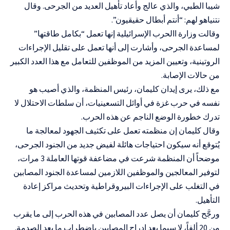
شيبا الطبي، والذي عالج وأعاد تأهيل العديد من الجرحى. وقال
نتنياهو لهم: “أنتم أبطال حقيقيون”.
وقالت وزارة االحرب الإسرائيلية إنها تعمل “بكامل طاقتها”
لمساعدة الجرحى، وأشارت إلى أنها تعمل على تقليل الإجراءات
الروتينية، وتعيين المزيد من الموظفين للتعامل مع هذا العدد الكبير
من حالات الإصابة.
مع ذلك، يرى إيدان كليمان، رئيس المنظمة، والذي أصيب هو
نفسه في حرب غزة في أوائل التسعينيات، أن سلطات الاحتلال لا
تدرك خطورة الوضع الناجم عن هذه الحرب.
وقال كليمان إن منظمته تعمل على تكثيف الجهود لمعالجة ما
يُتوقع أنه سيكون احتياجات هائلة لفيض جديد من الجنود الجرحى،
موضحاً أن المنظمة شرعت في مضاعفة قوتها العاملة 3 مرات،
لتوفير المعالجين والموظفين اللازمين لمساعدة الجنود المصابين
في التغلب على الإجراءات البيروقراطية وتحديث مراكز إعادة
التأهيل.
ورجَّح كليمان أن يصل عدد المصابين في هذه الحرب إلى ما يقرب
من 20 ألفاً، لا سيما بعد إدراج المصابين باضطراب ما بعد الصدمة.