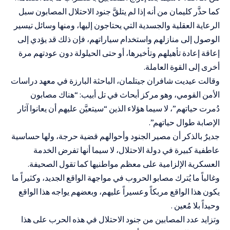
كما حذَّر كليمان من أنه إذا لم يتلقَّ جنود الاحتلال المصابون سبل
الرعاية العقلية والجسدية التي يحتاجون إليها، ومنها وسائل تيسير
الوصول إلى منازلهم واستخدام سياراتهم، فإن ذلك قد يؤدي إلى
إعاقة إعادة تأهيلهم وتأخيرها، أو حتى الحيلولة دون عودتهم مرة
أخرى إلى القوة العاملة.
وقالت عيديت شافران جيتلمان، الباحثة البارزة في معهد دراسات
الأمن القومي، وهو مركز أبحاث في تل أبيب: “هناك مصابون
دُمرت حياتهم”، لا سيما هؤلاء الذين “سيتعيَّن عليهم أن يعانوا آثار
الإصابة طوال حياتهم”.
جديرٌ بالذكر أن مصير الجنود وأحوالهم قضية حرجة، ولها حساسية
عاطفية كبيرة في دولة الاحتلال، لا سيما أنها تفرض الخدمة
العسكرية الإلزامية على معظم مواطنيها كما تقول الصحيفة.
وغالباً ما يُترك مصابو الحروب في مواجهة الواقع الجديد، وكثيراً ما
يكون هذا الواقع مربكاً وعسيراً عليهم، وبعضهم يواجه هذا الواقع
وحيداً بلا مُعين .
وتزايد عدد المصابين من جنود الاحتلال في هذه الحرب على هذا