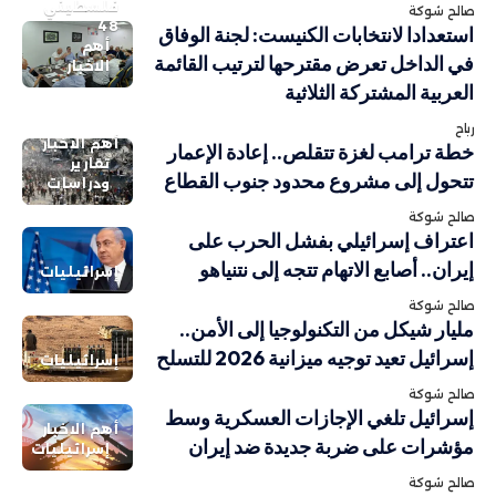
فلسطيني
صالح شوكة
48
استعدادا لانتخابات الكنيست: لجنة الوفاق
أهم
في الداخل تعرض مقترحها لترتيب القائمة
الاخبار
العربية المشتركة الثلاثية
رباح
أهم الاخبار
خطة ترامب لغزة تتقلص.. إعادة الإعمار
تقارير
تتحول إلى مشروع محدود جنوب القطاع
ودراسات
صالح شوكة
اعتراف إسرائيلي بفشل الحرب على
إيران.. أصابع الاتهام تتجه إلى نتنياهو
إسرائيليات
صالح شوكة
مليار شيكل من التكنولوجيا إلى الأمن..
إسرائيل تعيد توجيه ميزانية 2026 للتسلح
إسرائيليات
صالح شوكة
إسرائيل تلغي الإجازات العسكرية وسط
أهم الاخبار
مؤشرات على ضربة جديدة ضد إيران
إسرائيليات
صالح شوكة