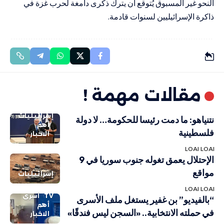
النحو غير المسبوق يُتوقع أن يترك ذكرى دامغة لحرب غزة في
ذاكرة الإسرائيليين لسنوات قادمة.
مقالات مهمة !
إسرائيليات
نتنياهو: ما دمت رئيسا للحكومة… لا دولة
أهم
فلسطينية
الاخبار
LOAI LOAI
الإحتلال يعمق تغوله جنوب سوريا في 9
مواقع
إسرائيليات
LOAI LOAI
TV
أسرى
“بالفيديو” بن غفير يستغل ملف الأسرى
أهم
في حملته الانتخابية.. «السجن ليس فندقًا»
الاخبار