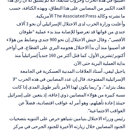
العدد الكبير من المصابين على هذا النطاق، وبهذه الكثافة، حسب
ما نشرته وكالة The Associated Press الأمريكية.
وأعلنت وزارة الحرب لدى الاحتلال الإسرائيلي أن نحو 3 آلاف
جندي من قواتها قد تعرضوا للإصابة منذ بدء عملية “طوفان
الأقصى”، وقال جيش الاحتلال إن نحو 900 جندي وضابط من هؤلاء
قد أصيبوا منذ أن بدأ الاحتلال هجومه البري على القطاع، في أواخر
أكتوبر/تشرين الأول، كما قتل أكثر من 160 جندياً إسرائيلياً منذ
بداية العملية البرية حتى الآن.
ياجيل ليفي، أستاذ العلاقات المدنية العسكرية في الجامعة
الإسرائيلية المفتوحة، قال إن عدد المصابين في هذه الحرب “لا
ينفك يتزايد”، و”ربما يكون لهذا الأمر تأثير طويل المدى إذا كانت
نسبة كبيرة من هؤلاء المصابين ذوي إعاقة، إذ يتعين على إسرائيل
حينئذ إعادة تأهيلهم، وهو أمر له عواقب اقتصادية، فضلاً عن
العواقب الاجتماعية”.
رئيس وزراء الاحتلال بنيامين نتنياهو حرص على التنويه بتضحيات
الجنود المصابين خلال زيارته الأخيرة للجنود الجرحى في مركز