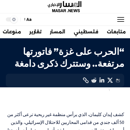
Aa
متابعات
فلسطيني
المسار
تقارير
منوعات
“الحرب على غزة” فاتورتها
مرتفعة.. وستترك ذكرى دامغة
أهم الاخبار
إسرائيليات
LAST UPDATED: 28 ديسمبر، 2023 7:16 م
كشف إيدان كليمان، الذي يرأس منظمة غير ربحية ترعى أكثر من
50 ألف جندي من قدامى المحاربين للاحتلال الإسرائيلي، والذين
أصيبوا في هذه الحرب وحروب سابقة، أنه لم يسبق له أن رأى هذا