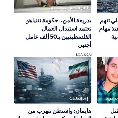
أهم الاخبار
إسرائيليات
لي تتهم
بذريعة الأمن.. حكومة نتنياهو
ذ مهام
تعتمد استبدال العمال
ية
الفلسطينيين بـ50 ألف عامل
أجنبي
LOAI LOAI
واجهة
إسرائيليات
تل
هايمان: واشنطن تتهرب من