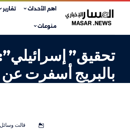
اهم الأحداث
تقارير
منوعات
تحقيق” إسرائيلي”: د
بالبريج أسفرت عن مقتل 
إسرائيليات
LAST UPDATED: 9 يناير، 2024 8:14 م
قالت وسائل إ