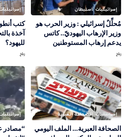
إسرائيليات
استيطان
إسرائيليات
مُحلِّلٌ إسرائيلي : وزير الحرب هو
كتب أنطو
وزير الإرهاب اليهوديّ.. كاتس
آخذة بالتح
يدعم إرهاب المستوطنين
لليهود؟
رباح
رباح
إسرائيليات
الصحافة العبرية
إسرائيليات
الصحافة العبرية… الملف اليومي
“مصادر ع