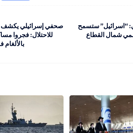
ري: “اسرائيل” ستسمح
صحفي إسرائيلي يكشف م
مي شمال القطاع
للاحتلال: فجروا مسا
بالألغام 