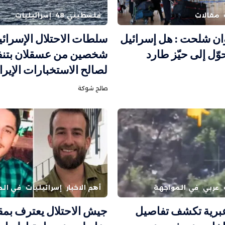
مقالات
فلسطيني 48
إسرائيليات
ان شلحت : هل إسرائيل
سلطات الاحتلال الإسرائي
وّل إلى حيّز طارد
شخصين من عسقلان بتنفي
لصالح الاستخبارات الإيران
صالح شوكة
عربي
في المواجهة
أهم الاخبار
إسرائيليات
في الم
برية تكشف تفاصيل
جيش الاحتلال يعترف بمق