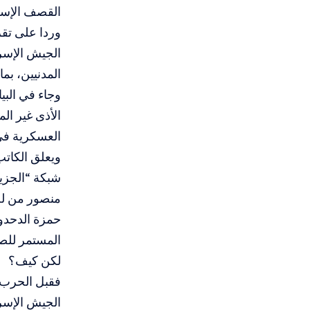
القصف الإسر
وردا على تق
الجيش الإسر
المدنيين، بم
وجاء في البي
الأذى غير ا
العسكرية في 
ويعلق الكاتب
شبكة “الجزي
منصور من لج
حمزة الدحدو
المستمر للصح
لكن كيف؟
فقبل الحرب، 
الجيش الإسرا