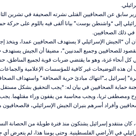
ائيلي.
رير سابق عن الصحافيين القتلى نشرته الصحيفة في تشرين الثا
ائيلي إلى “واشنطن بوست” بيانا ألقى فيه باللوم على حركة 
ا في ذلك الصحافيين.
ان أن “الجيش الإسرائيلي لا يستهدف الصحافيين عمدا، ويتخذ إ
لمقصود للصحافيين وجميع المدنيين”، مضيفا أن الجيش يستهدف
كل أنحاء غزة، وهو ما يقتضي ضربات قوية لجميع المناطق، حسبم
 أن هذه التوضيحات غير كافية للمؤسسات الإعلامية والجماعات 
رة” إسرائيل بـ”انتهاك مبادئ حرية الصحافة” واستهداف الصحا
نة حماية الصحافيين في بيان له: “يجب التحقيق بشكل مستقل
ح ومصطفى ثريا، ويجب محاسبة من يقفون وراء مقتلهما. يجب 
افيين وأفراد أسرهم بنيران الجيش الإسرائيلي، فالصحافيون مدن
كان منتقدو إسرائيل يشتكون منذ فترة طويلة من الحصانة النسبية
ئيلي في الأراضي الفلسطينية. وحتى يومنا هذا، لم يتعرض أي 