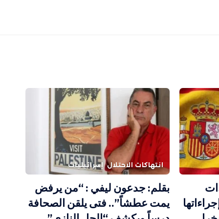
انتهاكات الاحتلال
إسرائيليات
ءات
بقلم: جدعون ليفي : “من يرفض
جراءاتها
يمت عطشاً”.. فتى يلقن الصحافة
خرا
درساً ويكشف “الحل النازي”