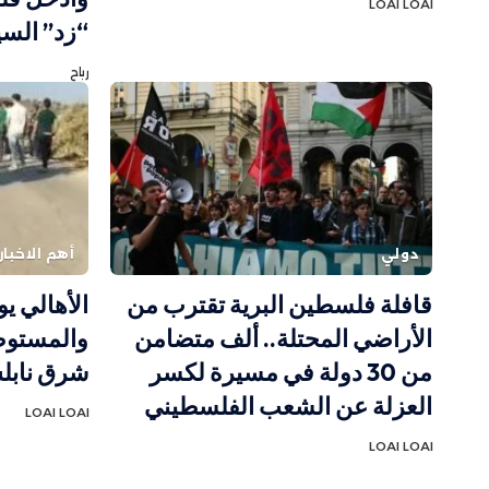
LOAI LOAI
“زد” السي
رباح
دولي
أهم الاخبار
قافلة فلسطين البرية تقترب من
الأهالي ي
الأراضي المحتلة.. ألف متضامن
والمستوط
من 30 دولة في مسيرة لكسر
شرق ناب
العزلة عن الشعب الفلسطيني
LOAI LOAI
LOAI LOAI