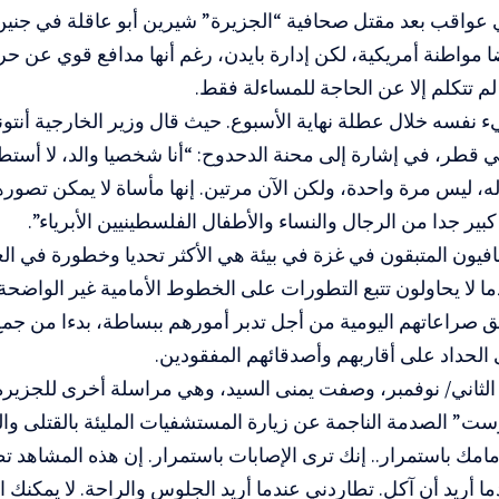
 عواقب بعد مقتل صحافية “الجزيرة” شيرين أبو عاقلة في جنين 
ضا مواطنة أمريكية، لكن إدارة بايدن، رغم أنها مدافع قوي عن ح
 لم تتكلم إلا عن الحاجة للمساءلة فقط.
نفسه خلال عطلة نهاية الأسبوع. حيث قال وزير الخارجية أنتون
في قطر، في إشارة إلى محنة الدحدوح: “أنا شخصيا والد، لا أست
، ليس مرة واحدة، ولكن الآن مرتين. إنها مأساة لا يمكن تصورها
كبير جدا من الرجال والنساء والأطفال الفلسطينيين الأبرياء”.
يون المتبقون في غزة في بيئة هي الأكثر تحديا وخطورة في العا
دما لا يحاولون تتبع التطورات على الخطوط الأمامية غير الواضحة
ق صراعاتهم اليومية من أجل تدبر أمورهم ببساطة، بدءا من جمع
ى الحداد على أقاربهم وأصدقائهم المفقودين.
لثاني/ نوفمبر، وصفت يمنى السيد، وهي مراسلة أخرى للجزير
ت” الصدمة الناجمة عن زيارة المستشفيات المليئة بالقتلى وا
امك باستمرار.. إنك ترى الإصابات باستمرار. إن هذه المشاهد تط
ا أريد أن آكل. تطاردني عندما أريد الجلوس والراحة. لا يمكنك