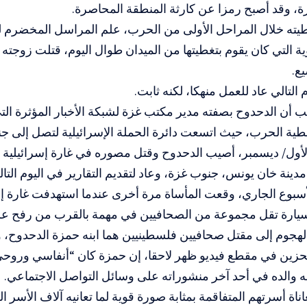
، وقد أصبح رمزا عن كارثة المنطقة المحاصرة.
طيته خلال المراحل الأولى من الحرب، علم المراسل المخضرم لق
ية التي كان يقوم بتغطيتها من الميدان طوال اليوم، قتلت زوجته 
ع.
 التالي عاد للعمل منهكا، لكنه ثابت.
 أن الدحدوح بصفته مدير مكتب غزة لشبكة الأخبار المؤثرة ال
طية الحرب، حيث اتسعت دائرة الحملة الإسرائيلية لتصل إلى ج
أول/ ديسمبر، أصيب الدحدوح وقتل مصوره في غارة إسرائيلية أثن
دينة خان يونس، جنوب غزة، وعاد لتقديم التقارير في اليوم التال
أسبوع الجاري، وقعت المأساة مرة أخرى عندما استهدفت غارة إس
سيارة تقل مجموعة من الصحافيين في مهمة بالقرب من رفح ع
لهجوم إلى مقتل صحافيين فلسطينيين هما ابنه حمزة الدحدوح، 
لحزين في مقطع فيديو ظهر لاحقا، إن حمزة كان “أنفاسي وروح
ه والده في أحد آخر منشوراته على وسائل التواصل الاجتماعي.
ناة أسرتهم المتفاقمة بمثابة صورة قوية لما تعانيه آلاف الأسر 