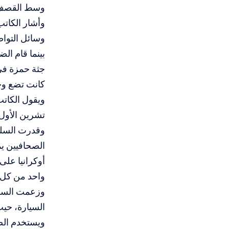
وسط القصف ال
وأشار الكات
بينما قام ال
جثة حمزة في 
كانت تضع وج
تشرين الأول/
الصحافيين يم
أوكرانيا على
واحد من كل 10 صحافيين في قطاع غزة
وزعمت السلطا
السيارة، حي
ويستخدم الصح