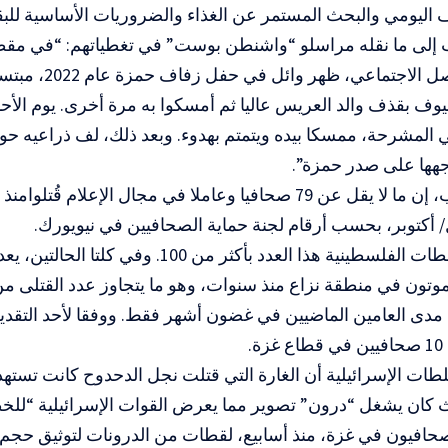
يومي والبحث المستمر عن الغذاء والضروريات الأساسية للبقاء
ب إلى ما نقله مراسلو “واشنطن بوست” في تغطياتهم: “في مقط
وسائل التواصل الاجتم
ضيوف بقذف والد العريس عاليا ثم أمسكوا به مرة أخرى. يوم الأحد،
المشرحة، ممسكا بيده ويتمتم بهدوء. وبعد ذلك، لف ذراعيه حول و
هها على صدر حمزة”.
 أكتوبر، بحسب أرقام لجنة حماية الصحافيين في نيويورك.
وقدرت السلطات الفلسطينية هذا العدد بأكثر من 100. و
وتون في منطقة نزاع منذ سنوات، وهو ما يتجاوز عدد القتلى من
 مدى العامين الماضيين في غضون أشهر فقط. ووفقا لأحد التقدي
.
ت الإسرائيلية أن الغارة التي قتلت نجل الدحدوح كانت تستهد
ث كان يشغل “درون” تصوير مما يعرض القوات الإسرائيلية “لل
افيون في غزة، منذ أسابيع، لقطات من الدرونات لتوثيق حجم ا