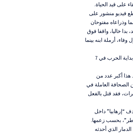
 على قيد الحياة.
ع فيديو منشور على
اعي، ظهر وائل في حفل زفاف حمزة عام 2022، مبتسما وذراعاه مفتوحان
 بدا خاليا، واقفا فوق
فاء، أرملة ابنه بينما
ويقول الكاتب، إن ما لا يقل عن 79 صحافيا وعاملا في مجال الإعلام قُتلوامنذ بداية الحرب في 7
في كلتا الحالتين، يعد هذا أكبر عدد من
 الصحافة العاملة في
رات، فقد قتل بالفعل
ف “إرهابيا” داخل
خطر”، بحسب زعمها.
لدمار الذي أحدثه