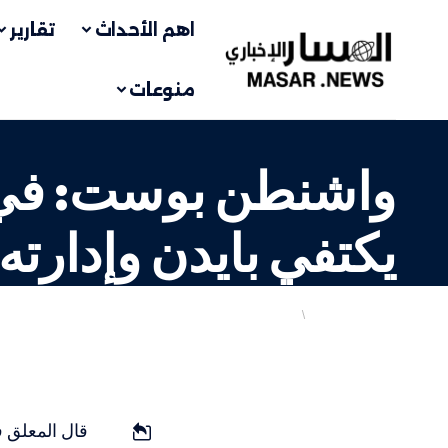
اهم الأحداث
تقارير
منوعات
واشنطن بوست: في ك
يكتفي بايدن وإدارته 
انتهاكات الاحتلال
دولي
LAST UPDATED: 10 يناير، 2024 12:59 م
قال المعلق ف