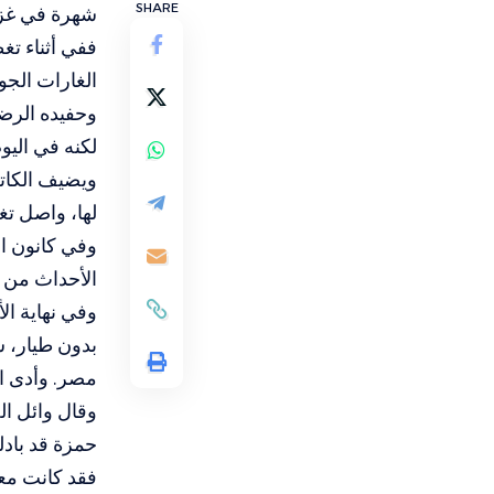
SHARE
شهرة في غزة
ففي أثناء تغ
الغارات الجو
وحفيده الرضي
لكنه في اليوم
ويضيف الكاتب
لها، واصل تغ
وفي كانون ال
الأحداث من م
وفي نهاية ال
بدون طيار، 
مصر. وأدى ا
وقال وائل ا
حمزة قد بادل
فقد كانت معا