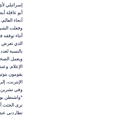
إسرائيلي لأي
أبو عاقلة أي
أنحاء العالم،
وفعلت الشيء 
أثناء توقفه 
الذي تعرض له
بالنسبة لعدد 
ويعمل الصحاف
الإعلام. وعن
يقومون بتوثي
الإنترنت، إل
وفي تشرين ا
“واشنطن بوس
ترى الجثث أم
تطاردني عندم