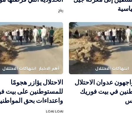
اسية
رباح
انتهاكات الاحتلال
أهم الاخبار
انتهاكات الاحتلال
واجهون عدوان الاحتلال
الاحتلال يؤازر هجومًا
نين في بيت فوريك
للمستوطنين على بيت ف
لس
واعتداءات بحق المواطني
LOAI LOAI