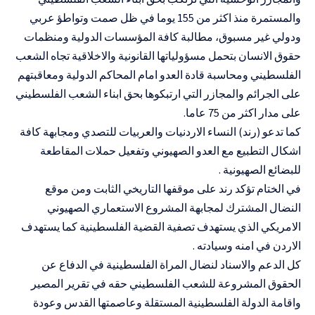
والمستمرة منذ اكثر من 155 يوما في ظل صمت وتواطؤ عربي
ودولي غير مسبوق، مطالبة كافة المؤسسات الدولية ومنظمات
حقوق الانسان بتحمل مسؤولياتها القانونية والاخلاقية تجاه الشعب
الفلسطيني ومحاسبة قادة العدو امام المحاكم الدولية ومعاقبتهم
على الجرائم والمجازر التي ارتبكوها بحق ابناء الشعب الفلسطيني
على مدار اكثر من 75 عاما.
كما تدعو (رند) النساء الاردنيات والعربيات للتصدي ومجابهة كافة
اشكال التطبيع مع العدو الصهيوني وتفعيل حملات المقاطعة
للبضائع الصهيونية .
في الختام تؤكد رند على موقفها التاريخي الثابت ومن موقع
النضال المشترك لمجابهة المشروع الاستعماري الصهيوني
الامريكي الذي يستهدف تصفية القضية الفلسطينية كما يستهدف
الاردن في امنه وسيادته .
كل الدعم والاسناد لنضال المراة الفلسطينية في الدفاع عن
الحقوق المشروعة للشعب الفلسطيني حقه في تقرير المصير
واقامة الدولة الفلسطينية المستقلة وعاصمتها القدس وعودة