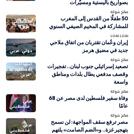
بصواريخ باليستية ومسيّرات
صالح شوكة
50 طفلًا من القدس إلى المغرب
فلسطيني
للمشاركة في المخيم الصيفي السنوي
عربي
LOAI LOAI
إيران وعُمان تقتربان من اتفاق ملاحي
جديد في مضيق هرمز
دولي
عربي
صالح شوكة
انتهاكات
تصعيد إسرائيلي جنوب لبنان.. تفجيرات
الاحتلال
وقصف مدفعي يطال بلدات ومناطق
عربي
واسعة
صالح شوكة
وفاة سفير فلسطين لدى مصر عن 68
عربي
عامًا
فلسطيني
صالح شوكة
مصر ترفع سقف المواجهة: لن نسمح
عربي
بتهجير غزة.. و«الضم الصامت» يلتهم
فلسطيني