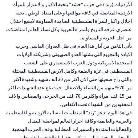
الأردنيات (رند ) في حزب “حشد” بتحية الاكبار والاعتزاز للمرأة
الاردنية المناضلة في كافة مواقعها وعلى امتداد الوطن .. تحية
اجلال واكبار للمرأة الفلسطينية الصامدة المقاومة لابشع احتلال
عنصري عرفه التاريخ وللمراة العربية وكل نساء العالم المناضلات
من اجل الحرية والمساواة .
يأتي الثامن من آذار هذا العام في ظل العدوان الفاشي وحرب
الابادة والتجويع التي يشنها العدو الصهيوني وشريكته الولايات
المتحدة الامريكية ودول الغرب الاستعماري على الشعب
الفلسطيني في غزة والضفة وكامل الارض الفلسطينية المحتلة
والتي راح ضحيتها حتى الان اكثر من 30 الف شهيد وشهيدة اكثر
من 70% منهم من النساء والاطفال . حيث بلغ عدد الشهيدات اكثر
من 15 الف امرأة واكثرمن 70 الف من الجرحى والمصابين والآف
المفقودين من الشهداء تحت الانقاض .
في هذا اليوم تدعو “رند” االمنظمات النسائية الاردنية والفلسطينية
والعربية والعالمية وكافة احرار العالم لمواصلة النضال
والفعاليات المنددة والمسيرات المطالبة بوقف الحرب الهمجية
والمجازر الوحشية التي ترتكب بحق ابناء الشعب الفلسطيني