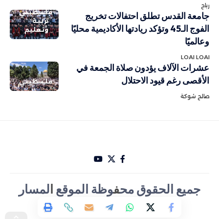
رباح
فلسطيني
جامعة القدس تطلق احتفالات تخريج
تربية
الفوج الـ45 وتؤكد ريادتها الأكاديمية محليًا
وتعليم
وعالميًا
LOAI LOAI
عشرات الآلاف يؤدون صلاة الجمعة في
الأقصى رغم قيود الاحتلال
فلسطيني
صالح شوكة
جميع الحقوق مح
ف
وظة الموقع
ا
لمسار
الأخباري تصميم Hakam