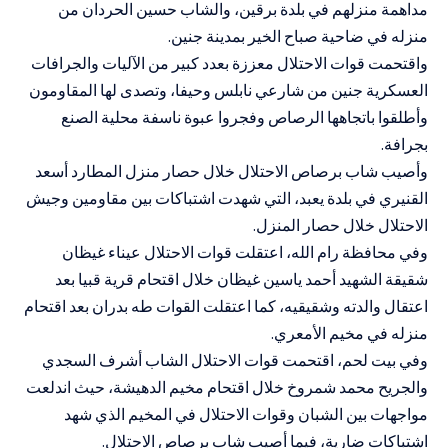
مداهمة منزلهم في بلدة برقين، والشاب حسين الحردان من
منزله في ضاحية صباح الخير بمدينة جنين.
واقتحمت قوات الاحتلال معززة بعدد كبير من الآليات والجرافات
العسكرية جنين من شارعي نابلس وحيفا، وتصدى لها المقاومون
وأطلقوا باتجاهها الرصاص وفجروا عبوة ناسفة محلية الصنع
بجرافة.
وأصيب شاب برصاص الاحتلال خلال حصار منزل المطارد أسعد
القنيري في بلدة يعبد، التي شهدت اشتباكات بين مقاومين وجيش
الاحتلال خلال حصار المنزل.
وفي محافظة رام الله، اعتقلت قوات الاحتلال عيناء غيظان
شقيقة الشهيد أحمد ياسين غيظان خلال اقتحام قرية قبيا بعد
اعتقال والدته وشقيقيه، كما اعتقلت القوات طه بدران بعد اقتحام
منزله في مخيم الأمعري.
وفي بيت لحم، اقتحمت قوات الاحتلال الشاب أشرف السجدي
والجريح محمد شمروخ خلال اقتحام مخيم الدهيشة، حيث اندلعت
مواجهات بين الشبان وقوات الاحتلال في المخيم الذي شهد
اشتباكات ضارية، فيما أصيب شاب برصاص الاحتلال.