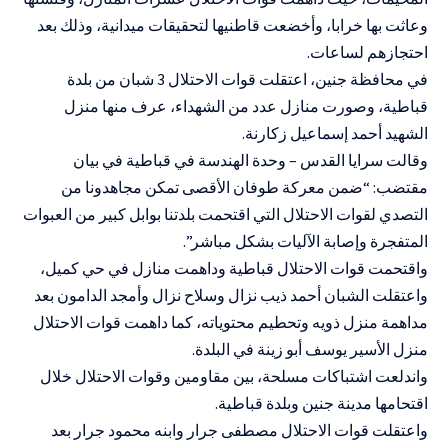
وعاثت بها خرابا، وأخضعت قاطنيها لتحقيقات ميدانية، وذلك بعد
احتجازهم لساعات.
في محافظة جنين، اعتقلت قوات الاحتلال 3 شبان من بلدة
قباطية، وصورت منازل عدد من الشهداء، عرف منها منزل
الشهيد أحمد إسماعيل زكارنة.
وقالت سرايا القدس – وحدة الهندسة في قباطية في بيان
مقتضب: “ضمن معركة طوفان الأقصى تمكن مجاهدونا من
التصدي لقوات الاحتلال التي اقتحمت بلدتنا بوابل كبير من العبوات
المتفجرة وإصابة الآليات بشكل مباشر”.
واقتحمت قوات الاحتلال قباطية وداهمت منازل في حي كميل،
واعتقلت الشبان أحمد ذيب نزال وسلاح نزال وأمجد الدامون بعد
مداهمة منزل ذويه وتحطيم محتوياته، كما داهمت قوات الاحتلال
منزل الأسير يوسف أبو زينة في البلدة.
واندلعت اشتباكات مسلحة، بين مقاومين وقوات الاحتلال خلال
اقتحامها مدينة جنين وبلدة قباطية.
واعتقلت قوات الاحتلال مصطفى جرار وابنه محمود جرار بعد