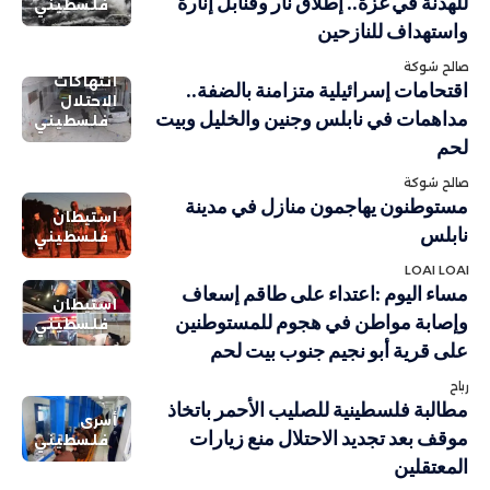
للهدنة في غزة.. إطلاق نار وقنابل إنارة
فلسطيني
واستهداف للنازحين
صالح شوكة
انتهاكات
اقتحامات إسرائيلية متزامنة بالضفة..
الاحتلال
مداهمات في نابلس وجنين والخليل وبيت
فلسطيني
لحم
صالح شوكة
مستوطنون يهاجمون منازل في مدينة
استيطان
نابلس
فلسطيني
LOAI LOAI
مساء اليوم :اعتداء على طاقم إسعاف
استيطان
وإصابة مواطن في هجوم للمستوطنين
فلسطيني
على قرية أبو نجيم جنوب بيت لحم
رباح
مطالبة فلسطينية للصليب الأحمر باتخاذ
أسرى
موقف بعد تجديد الاحتلال منع زيارات
فلسطيني
المعتقلين