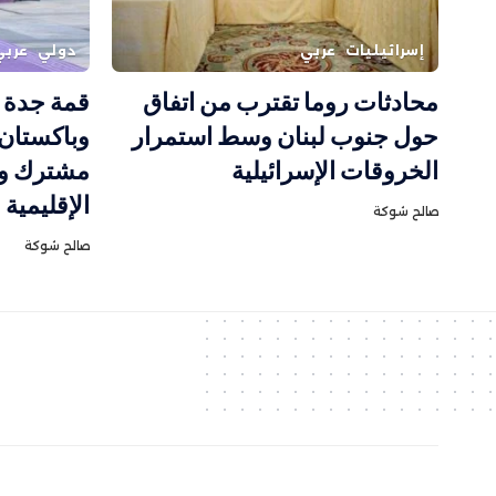
إسرائيليات
عربي
دولي
عربي
محادثات روما تقترب من اتفاق
قمة جدة ت
حول جنوب لبنان وسط استمرار
وباكستان 
الخروقات الإسرائيلية
مشترك وس
الإقليمية
صالح شوكة
صالح شوكة
جميع الحقوق مح
ف
وظة الموقع
ا
لمسار الأخ