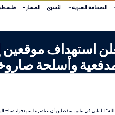
الصحافة العبرية
الأسرى
المسار
فلسطين
علن استهداف موقعين إ
مدفعية وأسلحة صاروخ
له” اللبناني في بيانين منفصلين أن عناصره استهدفوا، صباح اليو