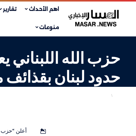
اهم الأحداث
تقارير
منوعات
حزب الله اللبناني ي
حدود لبنان بقذائف 
عربي
في المواجهة
LAST UPDATED: 5 أبريل، 2024 10:41 ص
أعلن “حزب ال