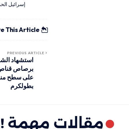
إسرائيل الحر
e This Article
PREVIOUS ARTICLE
استشهاد الشا
برصاص قناص ا
على سطح منز
بطولكرم
مقالات مهمة !