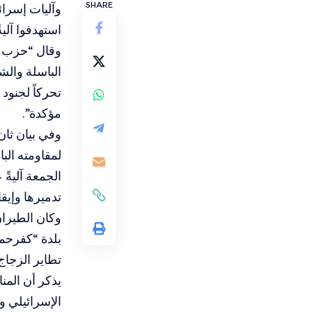
SHARE
وآليات إسرائ
استهدفوا آلية
وقال “حزب ال
‏تحركاً لجنود
مؤكدة”.‏
وفي بيان ثان
الجمعة آليةً
تدميرها وإيقا
وكان الطيران
بلدة “كفرحم
تطاير الزجاج
يذكر أن المنا
الإسرائيلي و