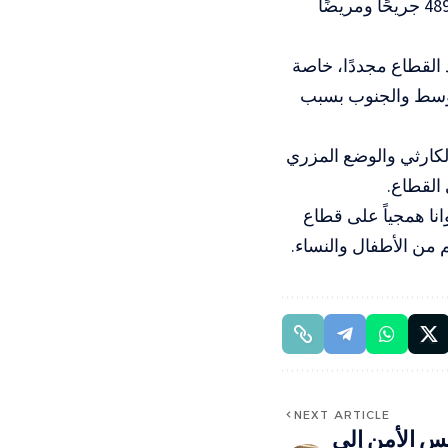
على المعابر، مما يعرض حياتهم للمضاعفات والموت. وأوضحت الوزارة أن 4895 جريحًا ومريضًا
القطاع مجددًا، خاصة
لوسط والجنوب بسبب
لكارثي والوضع المزري
 القطاع.
لال الإسرائيلي منذ السابع من أكتوبر/تشرين أول 2023 عدوانا همجياً على قطاع
NEXT ARTICLE
 الأمن إلى