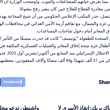
ن مغادرة القطاع للعلاج حين كان معبر رفح مفتوحًا.
صل، حذر المكتب الإعلامي الحكومي من أن شبح المجاعة يهدد 
غزة والشمال، مع تفاقم أزمة الأمن الغذائي في محافظات ا
ق المعابر أمام دخول شاحنات المساعدات.
المتحدة للطفولة “يونيسف” كانت قد حذرت مسبقًا من التأثير ا
أطفال غزة نتيجة إغلاق المعابر والعمليات العسكرية المكثفة في
وتشن قوات الاحت
ودين، معظمهم من الأطفال والنساء.
Shar
Facebook
ك بريك: إنقاذ الأسرى لا
واشنطن تدعو مجلس