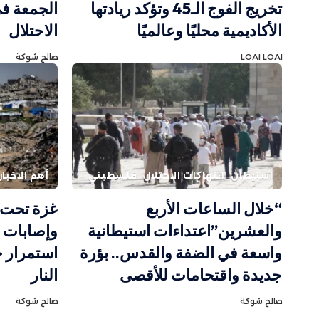
تخريج الفوج الـ45 وتؤكد ريادتها
الجمعة في
الأكاديمية محليًا وعالميًا
الاحتلال
LOAI LOAI
صالح شوكة
استيطان
انتهاكات الاحتلال
فلسطيني
أهم الاخبار
“خلال الساعات الأربع
غزة تحت 
والعشرين”اعتداءات استيطانية
وإصابات ب
واسعة في الضفة والقدس.. بؤرة
استمرار 
جديدة واقتحامات للأقصى
النار
صالح شوكة
صالح شوكة