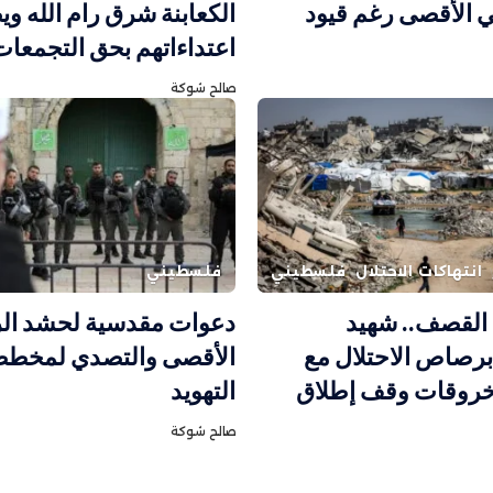
 الأقصى رغم قيود
الكعابنة شرق رام الله و
اعتداءاتهم بحق التجمعات 
صالح شوكة
انتهاكات الاحتلال
فلسطيني
فلسطيني
القصف.. شهيد
دعوات مقدسية لحشد ال
رصاص الاحتلال مع
الأقصى والتصدي لمخط
خروقات وقف إطلاق
التهويد
صالح شوكة