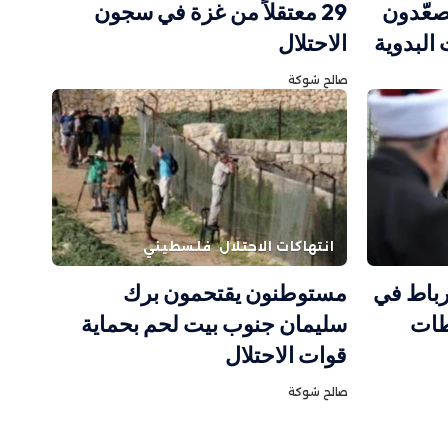
يصعّدون
29 معتقلاً من غزة في سجون
البدوية
الاحتلال
صالح شوكة
انتهاكات الاحتلال
فلسطيني
رباط في
مستوطنون يقتحمون برك
طات
سليمان جنوب بيت لحم بحماية
قوات الاحتلال
صالح شوكة