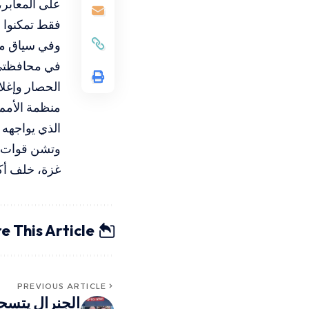
فقط تمكنوا م
وفي سياق مت
في محافظتي 
الحصار وإغلا
منظمة الأمم 
الذي يواجهه 
غزة، خلف أكثر من 37 ألف شهيدًا و84 ألف مصابًا وآلاف المفق
e This Article
PREVIOUS ARTICLE
الجنرال يتسحا