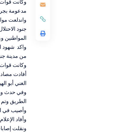
وكانت قوات 
مدعومة بجرا
واندلعت مواج
جنود الاحتل
المواطنين وم
واكد شهود ال
من مدينة جن
وكانت قوات ا
أفادت مصادر 
الغني أبو ال
وفي حدث وصف
الطريق وتم ت
وأصيب في الحادث 17 جنديًا من
وأفاد الإعل
ونقلت إصابات