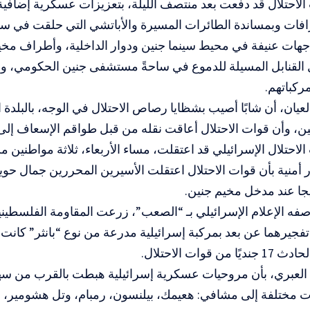
الاحتلال قد دفعت بعد منتصف الليلة، بتعزيزات عسكرية إضافي
فات وبمساندة الطائرات المسيرة والأباتشي التي حلقت في سماء
هات عنيفة في محيط سينما جنين ودوار الداخلية، وأطراف مخيم
ال القنابل المسيلة للدموع في ساحةً مستشفى جنين الحكومي، 
ركباتهم.
عيان، أن شابًا أصيب بشظايا رصاص الاحتلال في الوجه، بالبلدة 
ين، وأن قوات الاحتلال أعاقت نقله من قبل طواقم الإسعاف إل
لاحتلال الإسرائيلي قد اعتقلت، مساء الأربعاء، ثلاثة مواطنين 
أمنية بأن قوات الاحتلال اعتقلت الأسيرين المحررين جمال حوي
هيجا عند مدخل مخيم جنين.
ه الإعلام الإسرائيلي بـ “الصعب”، زرعت المقاومة الفلسطيني
فجيرهما عن بعد بمركبة إسرائيلية مدرعة من نوع “بانثر” كانت
 قوات الاحتلال.
ام العبري، بأن مروحيات عسكرية إسرائيلية هبطت بالقرب من س
 مختلفة إلى مشافي: هعيمك، بيلنسون، رمبام، وتل هشومير، لت