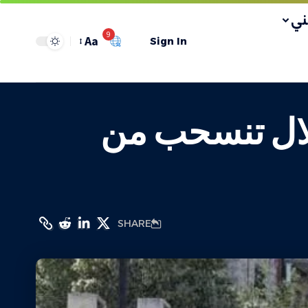
ي
9
Aa
Sign In
لال تنسحب من
SHARE