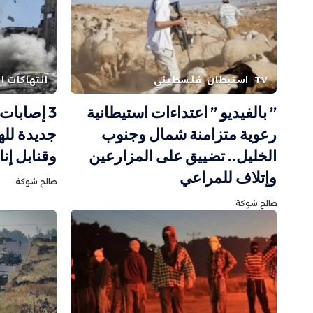
TV
استيطان
فلسطيني
انتهاكات ال
” بالفيديو ” اعتداءات استيطانية
رعوية متزامنة شمال وجنوب
جديدة لله
الخليل.. تضييق على المزارعين
وقنابل إن
وإتلاف للمراعي
صالح شوكة
صالح شوكة