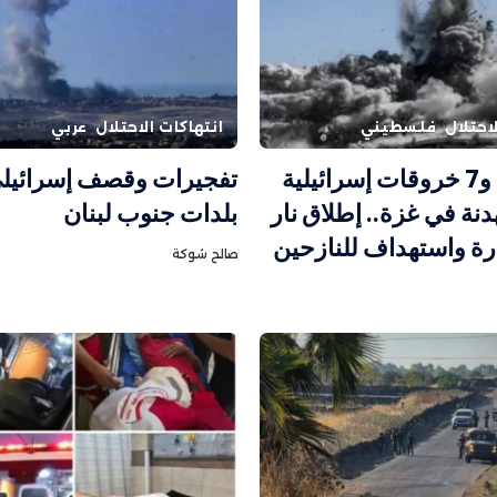
احتلال
فلسطيني
انتهاكات الاحتلال
عربي
3 إصابات و7 خروقات إسرائيلية
تفجيرات وقصف إسرائيل
دنة في غزة.. إطلاق نار
بلدات جنوب لبنان
ارة واستهداف للنازحين
صالح شوكة